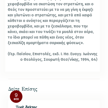
χειροβομβίδα να σκοτώση τον στρατιώτη, και ο
Θεός τον προστατεύει με το να μη γίνη η έκρηξι
και γλυτώνει ο στρατιώτης, και μετά από καιρό
κάθεται ο ανόητος και περιεργάζεται τη
χειροβομβίδα, και με το ξεσκάλισμα, που την
κάνει, σκάει και του τινάζει τα μυαλά στον αέρα,
το ίδιο μπορεί να πάθη και ένας νέος, όταν
ξεσκαλίζη αμαρτήματα σαρκικής φύσεως».
(Γερ. Παϊσίου, Επιστολές, εκδ. Ι. Ησ. Ευαγγ. Ιωάννης
ο Θεολόγος, Σουρωτή Θεσ/νίκης, 1994, 64)
Δείτε Επίσης
9
ΦΕΒ
Τρεῖς δεῖχτες