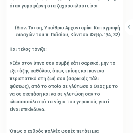
όταν γυροφέρνη στα ζαχαροπλαστεία;»
(Διον. Τάτση, Υπαίθριο Αρχονταρίκι, Καταγραφή
διδαχών του π. Παϊσίου, Κόνιτσα Φεβρ. ’94, 32)
Και τέλος τόνιζε:
«Εάν στον ύπνο σου συμβή κάτι σαρκικό, μην το
εξετάζης καθόλου, όπως επίσης και κανένα
περιστατικό στη ζωή σου (σαρκικής πάλι
φύσεως), από το οποίο σε γλύτωσε ο Θεός με το
να σε σκεπάση και να σε γλυτώση σαν το
κλωσοπούλι από τα νύχια του γερακιού, γιατί
είναι επικίνδυνο.
Όπως ο εχθρός πολλές φορές πετάει μια