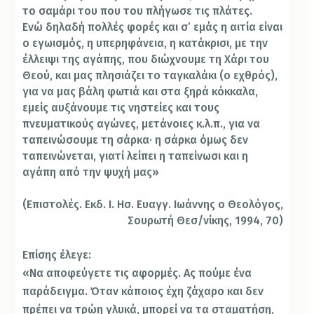
το σαμάρι του που του πλήγωσε τις πλάτες.
Ενώ δηλαδή πολλές φορές και σ’ εμάς η αιτία είναι
ο εγωισμός, η υπερηφάνεια, η κατάκρισι, με την
έλλειψι της αγάπης, που διώχνουμε τη Χάρι του
Θεού, και μας πλησιάζει το ταγκαλάκι (ο εχθρός),
για να μας βάλη φωτιά και στα ξηρά κόκκαλα,
εμείς αυξάνουμε τις νηστείες και τους
πνευματικούς αγώνες, μετάνοιες κ.λ.π., για να
ταπεινώσουμε τη σάρκα· η σάρκα όμως δεν
ταπεινώνεται, γιατί λείπει η ταπείνωσι και η
αγάπη από την ψυχή μας»
(Επιστολές. Εκδ. Ι. Ησ. Ευαγγ. Ιωάννης ο Θεολόγος,
Σουρωτή Θεσ/νίκης, 1994, 70)
Επίσης έλεγε:
«Να αποφεύγετε τις αφορμές. Ας πούμε ένα
παράδειγμα. Όταν κάποιος έχη ζάχαρο και δεν
πρέπει να τρώη γλυκά, μπορεί να τα σταματήση,