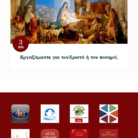
3
ΙΑΝ
Εργαζόμαστε για τονΧριστό ή τον πονηρό;