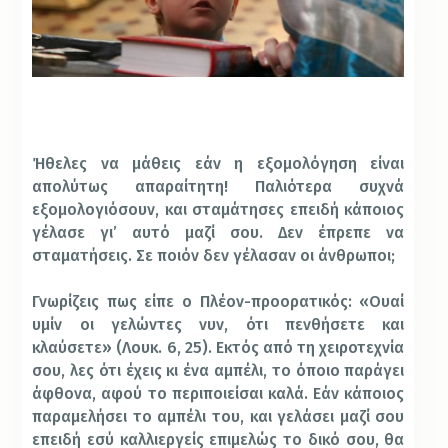
Ήθελες να μάθεις εάν η εξομολόγηση είναι
απολύτως απαραίτητη! Παλιότερα συχνά
εξομολογιόσουν, και σταμάτησες επειδή κάποιος
γέλασε γι’ αυτό μαζί σου. Δεν έπρεπε να
σταματήσεις. Σε ποιόν δεν γέλασαν oι άνθρωποι;
Γνωρίζεις πως είπε ο Πλέον-προορατικός: «Ουαί
υμίν οι γελώντες νυν, ότι πενθήσετε και
κλαύσετε» (Λουκ. 6, 25). Εκτός από τη χειροτεχνία
σου, λες ότι έχεις κι ένα αμπέλι, το όποιο παράγει
άφθονα, αφού το περιποιείσαι καλά. Εάν κάποιος
παραμελήσει το αμπέλι του, και γελάσει μαζί σου
επειδή εσύ καλλιεργείς επιμελώς το δικό σου, θα