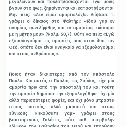
μεγαλώνουν και πολλαπλασιάζονται, ενώ μόλις
βγουν στο φως, ξηραίνονται και καταστρέφονται.
Μην πεις: «Δεν είμαι αμαρτωλός!». Διάβασε τι
γράφει ο δίκαιος στο Ψαλτήρι: «Ιδού γαρ εν
ανομίαις συνελήφθην, και εν αμαρτίαις εκίσσησε
με η μήτηρ μου» (Ψαλμ. 50,7). Ούτε να πεις: «Εγώ
εξομολογούμαι τις αμαρτίες μου στον ίδιο τον
Θεό, οπότε δεν είναι αναγκαίο να εξομολογούμαι
και στους ανθρώπους».
Ποιος ήταν δικαιότερος από τον απόστολο
Παύλο; Και αυτός ο Παύλος, ως Σαύλος, είχε μία
αμαρτία πριν από την αποστολή του και τούτη
την αμαρτία δημόσια την εξομολογήθηκε, όχι μία
αλλά περισσότερες φορές, και όχι μόνο μπροστά
στους πιστούς, αλλά μπροστά και στους
εθνικούς. «Ηκούσατε γαρ» γράφει στους
βαπτισμένους Γαλάτες, «ότι καθ’ υπερβολήν
εδίωκον την εκκλησίαν του Θεού και επόρθουν