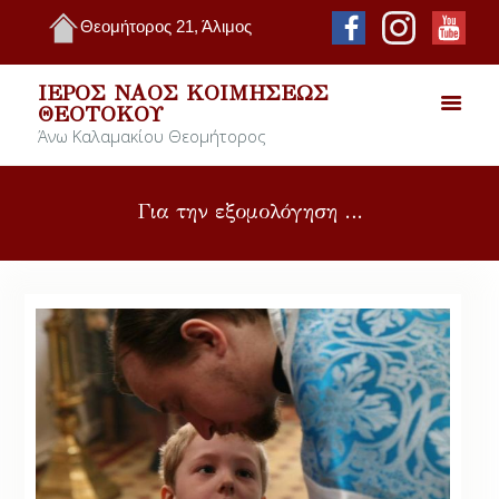
Θεομήτορος 21, Άλιμος
ΙΕΡΌΣ ΝΑΌΣ ΚΟΙΜΉΣΕΩΣ
ΘΕΟΤΌΚΟΥ
Άνω Καλαμακίου Θεομήτορος
Για την εξομολόγηση …