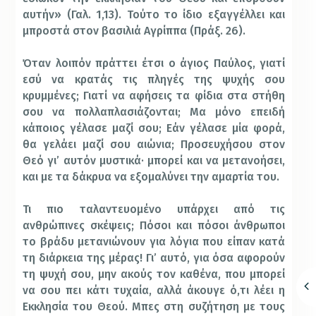
αυτήν» (Γαλ. 1,13). Τούτο το ίδιο εξαγγέλλει και
μπροστά στον βασιλιά Αγρίππα (Πράξ. 26).
Όταν λοιπόν πράττει έτσι ο άγιος Παύλος, γιατί
εσύ να κρατάς τις πληγές της ψυχής σου
κρυμμένες; Γιατί να αφήσεις τα φίδια στα στήθη
σου να πολλαπλασιάζονται; Μα μόνο επειδή
κάποιος γέλασε μαζί σου; Εάν γέλασε μία φορά,
θα γελάει μαζί σου αιώνια; Προσευχήσου στον
Θεό γι’ αυτόν μυστικά· μπορεί και να μετανοήσει,
και με τα δάκρυα να εξομαλύνει την αμαρτία του.
Τι πιο ταλαντευομένο υπάρχει από τις
ανθρώπινες σκέψεις; Πόσοι και πόσοι άνθρωποι
το βράδυ μετανιώνουν για λόγια που είπαν κατά
τη διάρκεια της μέρας! Γι’ αυτό, για όσα αφορούν
τη ψυχή σου, μην ακούς τον καθένα, που μπορεί
να σου πει κάτι τυχαία, αλλά άκουγε ό,τι λέει η
Εκκλησία του Θεού. Μπες στη συζήτηση με τους