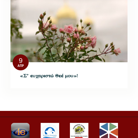
9
ΑΠΡ
«Σ’ ευχαριστώ Θεέ μου»!