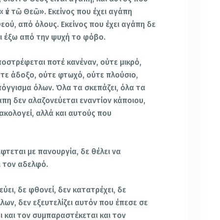
« ἐν τῶ Θεῶ». Εκείνος που έχει αγάπη
Θεού, από όλους. Εκείνος που έχει αγάπη δε
ει έξω από την ψυχή το φόβο.
ποστρέφεται ποτέ κανέναν, ούτε μικρό,
ύτε άδοξο, ούτε φτωχό, ούτε πλούσιο,
όγγισμα όλων. Όλα τα σκεπάζει, όλα τα
γάπη δεν αλαζονεύεται εναντίον κάποιου,
κακολογεί, αλλά και αυτούς που
έφτεται με πανουργία, δε θέλει να
ι τον αδελφό.
εύει, δε φθονεί, δεν κατατρέχει, δε
λων, δεν εξευτελίζει αυτόν που έπεσε σε
ι και τον συμπαραστέκεται και τον