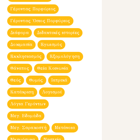
Γέροντας Πορφύριος
Γέροντας Ὀσιος Πορφύριος
Διάφορα
Διδακτικές ιστορίες
Δοκιμασία
Εγωισμός
Εκκλησιασμός
Εξομολόγηση
Θάνατος
Θεία Κοινωνία
Θεός
Θυμός
Ιατρικά
Κατάκριση
Λογισμοί
Λόγια Γερόντων
Μεγ. Βδομἀδα
Μεγ. Σαρακοστή
Μετάνοια
Μνημόσυνα
Νηστεία