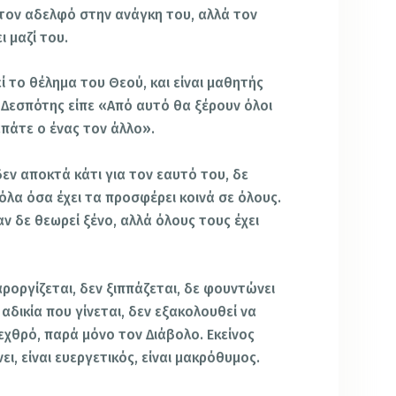
 τον αδελφό στην ανάγκη του, αλλά τον
ι μαζί του.
εί το θέλημα του Θεού, και είναι μαθητής
ας Δεσπότης είπε «Από αυτό θα ξέρουν όλοι
απάτε ο ένας τον άλλο».
δεν αποκτά κάτι για τον εαυτό του, δε
 όλα όσα έχει τα προσφέρει κοινά σε όλους.
αν δε θεωρεί ξένο, αλλά όλους τους έχει
αροργίζεται, δεν ξιππάζεται, δε φουντώνει
 αδικία που γίνεται, δεν εξακολουθεί να
εχθρό, παρά μόνο τον Διάβολο. Εκείνος
ι, είναι ευεργετικός, είναι μακρόθυμος.