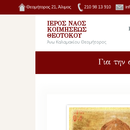
Θεομήτορος 21, Άλιμος
210 98 13 910
in
ΙΕΡΌΣ ΝΑΌΣ
ΚΟΙΜΉΣΕΩΣ
ΘΕΟΤΌΚΟΥ
Άνω Καλαμακίου Θεομήτορος
Για την