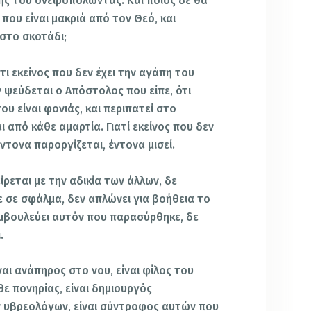
ής του ονειροπολώντας. Και ποιος δε θα
που είναι μακριά από τον Θεό, και
 στο σκοτάδι;
ότι εκείνος που δεν έχει την αγάπη του
εν ψεύδεται ο Απόστολος που είπε, ότι
ου είναι φονιάς, και περιπατεί στο
ι από κάθε αμαρτία. Γιατί εκείνος που δεν
έντονα παροργίζεται, έντονα μισεί.
ίρεται με την αδικία των άλλων, δε
ε σε σφάλμα, δεν απλώνει για βοήθεια το
υμβουλεύει αυτόν που παρασύρθηκε, δε
.
ναι ανάπηρος στο νου, είναι φίλος του
θε πονηρίας, είναι δημιουργός
ν υβρεολόγων, είναι σύντροφος αυτών που