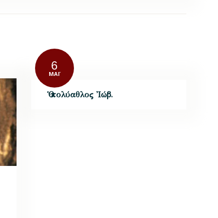
6
ΜΆΙ
Ὁ πολύαθλος Ἰώβ.