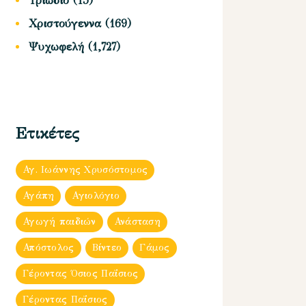
Τριώδιο
(15)
Χριστούγεννα
(169)
Ψυχωφελή
(1,727)
Ετικέτες
Αγ. Ιωάννης Χρυσόστομος
Αγάπη
Αγιολόγιο
Αγωγή παιδιών
Ανάσταση
Απόστολος
Βίντεο
Γάμος
Γέροντας Όσιος Παΐσιος
Γέροντας Παΐσιος