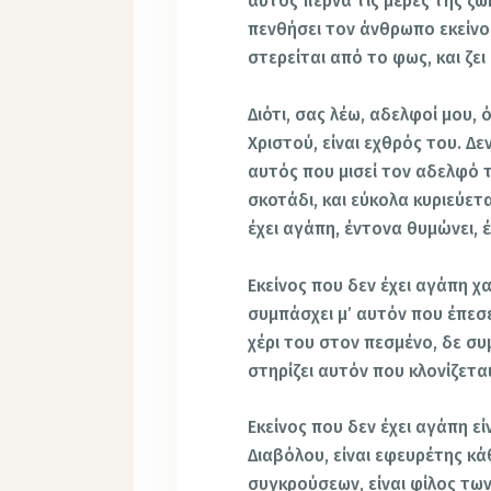
αυτός περνά τις μέρες της ζω
πενθήσει τον άνθρωπο εκείνο 
στερείται από το φως, και ζει
Διότι, σας λέω, αδελφοί μου, 
Χριστού, είναι εχθρός του. Δ
αυτός που μισεί τον αδελφό τ
σκοτάδι, και εύκολα κυριεύετα
έχει αγάπη, έντονα θυμώνει, 
Εκείνος που δεν έχει αγάπη χα
συμπάσχει μ’ αυτόν που έπεσ
χέρι του στον πεσμένο, δε σ
στηρίζει αυτόν που κλονίζεται
Εκείνος που δεν έχει αγάπη εί
Διαβόλου, είναι εφευρέτης κά
συγκρούσεων, είναι φίλος τω