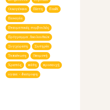
Οικογένεια
Πίστη
Παιδί
Παναγία
Πνευματικές συμβουλές
Πρόγραμμα Ακολουθιών
Συγχώρεση
Σωτηρία
Ταπείνωση
Υπομονή
Χριστός
πάθη
προσευχή
υγεια - διατροφη