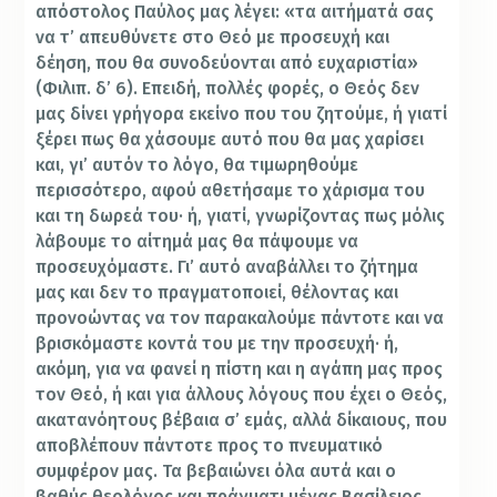
απόστολος Παύλος μας λέγει: «τα αιτήματά σας
να τ’ απευθύνετε στο Θεό με προσευχή και
δέηση, που θα συνοδεύονται από ευχαριστία»
(Φιλιπ. δ’ 6). Επειδή, πολλές φορές, ο Θεός δεν
μας δίνει γρήγορα εκείνο που του ζητούμε, ή γιατί
ξέρει πως θα χάσουμε αυτό που θα μας χαρίσει
και, γι’ αυτόν το λόγο, θα τιμωρηθούμε
περισσότερο, αφού αθετήσαμε το χάρισμα του
και τη δωρεά του· ή, γιατί, γνωρίζοντας πως μόλις
λάβουμε το αίτημά μας θα πάψουμε να
προσευχόμαστε. Γι’ αυτό αναβάλλει το ζήτημα
μας και δεν το πραγματοποιεί, θέλοντας και
προνοώντας να τον παρακαλούμε πάντοτε και να
βρισκόμαστε κοντά του με την προσευχή· ή,
ακόμη, για να φανεί η πίστη και η αγάπη μας προς
τον Θεό, ή και για άλλους λόγους που έχει ο Θεός,
ακατανόητους βέβαια σ’ εμάς, αλλά δίκαιους, που
αποβλέπουν πάντοτε προς το πνευματικό
συμφέρον μας. Τα βεβαιώνει όλα αυτά και ο
βαθύς θεολόγος και πράγματι μέγας Βασίλειος,