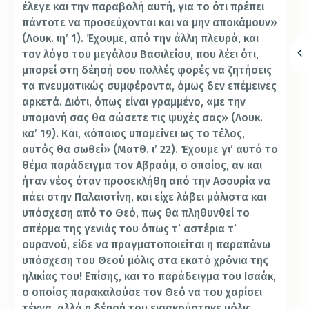
έλεγε και την παραβολή αυτή, για το ότι πρέπει
πάντοτε να προσεύχονται και να μην αποκάμουν»
(Λουκ. ιη’ 1). Έχουμε, από την άλλη πλευρά, και
τον λόγο του μεγάλου Βασιλείου, που λέει ότι,
μπορεί στη δέησή σου πολλές φορές να ζητήσεις
τα πνευματικώς συμφέροντα, όμως δεν επέμεινες
αρκετά. Διότι, όπως είναι γραμμένο, «με την
υπομονή σας θα σώσετε τις ψυχές σας» (Λουκ.
κα’ 19). Και, «όποιος υπομείνει ως το τέλος,
αυτός θα σωθεί» (Ματθ. ι’ 22). Έχουμε γι’ αυτό το
θέμα παράδειγμα τον Αβραάμ, ο οποίος, αν και
ήταν νέος όταν προσεκλήθη από την Ασσυρία να
πάει στην Παλαιστίνη, και είχε λάβει μάλιστα και
υπόσχεση από το Θεό, πως θα πληθυνθεί το
σπέρμα της γενιάς του όπως τ’ αστέρια τ’
ουρανού, είδε να πραγματοποιείται η παραπάνω
υπόσχεση του Θεού μόλις στα εκατό χρόνια της
ηλικίας του! Επίσης, και το παράδειγμα του Ισαάκ,
ο οποίος παρακαλούσε τον Θεό να του χαρίσει
τέκνα, αλλά η δέησή του εισακούστηκε μόλις