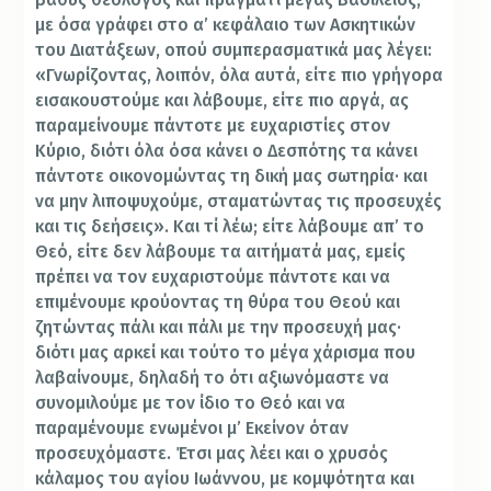
με όσα γράφει στο α’ κεφάλαιο των Ασκητικών
του Διατάξεων, οπού συμπερασματικά μας λέγει:
«Γνωρίζοντας, λοιπόν, όλα αυτά, είτε πιο γρήγορα
εισακουστούμε και λάβουμε, είτε πιο αργά, ας
παραμείνουμε πάντοτε με ευχαριστίες στον
Κύριο, διότι όλα όσα κάνει ο Δεσπότης τα κάνει
πάντοτε οικονομώντας τη δική μας σωτηρία· και
να μην λιποψυχούμε, σταματώντας τις προσευχές
και τις δεήσεις». Και τί λέω; είτε λάβουμε απ’ το
Θεό, είτε δεν λάβουμε τα αιτήματά μας, εμείς
πρέπει να τον ευχαριστούμε πάντοτε και να
επιμένουμε κρούοντας τη θύρα του Θεού και
ζητώντας πάλι και πάλι με την προσευχή μας·
διότι μας αρκεί και τούτο το μέγα χάρισμα που
λαβαίνουμε, δηλαδή το ότι αξιωνόμαστε να
συνομιλούμε με τον ίδιο το Θεό και να
παραμένουμε ενωμένοι μ’ Εκείνον όταν
προσευχόμαστε. Έτσι μας λέει και ο χρυσός
κάλαμος του αγίου Ιωάννου, με κομψότητα και