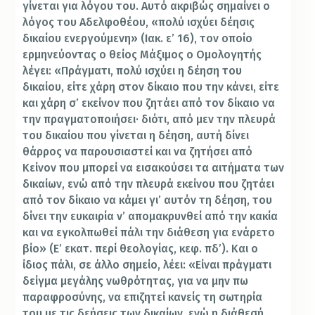
γίνεται για λόγου του. Αυτό ακριβώς σημαίνει ο
λόγος του Αδελφοθέου, «πολύ ισχύει δέησις
δικαίου ενεργούμενη» (Ιακ. ε’ 16), τον οποίο
ερμηνεύοντας ο θείος Μάξιμος ο Ομολογητής
λέγει: «Πράγματι, πολύ ισχύει η δέηση του
δικαίου, είτε χάρη στον δίκαιο που την κάνει, είτε
και χάρη σ’ εκείνον που ζητάει από τον δίκαιο να
την πραγματοποιήσει· διότι, από μεν την πλευρά
του δικαίου που γίνεται η δέηση, αυτή δίνει
θάρρος να παρουσιαστεί και να ζητήσει από
Κείνον που μπορεί να εισακούσει τα αιτήματα των
δικαίων, ενώ από την πλευρά εκείνου που ζητάει
από τον δίκαιο να κάμει γι’ αυτόν τη δέηση, του
δίνει την ευκαιρία ν’ απομακρυνθεί από την κακία
και να εγκολπωθεί πάλι την διάθεση για ενάρετο
βίο» (Ε’ εκατ. περί θεολογίας, κεφ. πδ’). Και ο
ίδιος πάλι, σε άλλο σημείο, λέει: «Είναι πράγματι
δείγμα μεγάλης νωθρότητας, για να μην πω
παραφροσύνης, να επιζητεί κανείς τη σωτηρία
του με τις δεήσεις των δικαίων, ενώ η διάθεσή