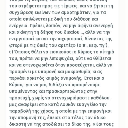
του στρέφεται προς τις τέρψεις, και να ζητάει τη
συγχώρεση εκείνων των αμαρτημάτων, για τα
οποία σπιλώνεται με δική του διάθεση και
ενέργεια. Πρέπει, λοιπόν, να μην αφήνει ανενεργή
και ακίνητη τη δέηση του δικαίου…, αλλά να την
ενεργοποιεί και να την ισχυροποιεί, δίνοντάς της
φτερά με τις δικές του αρετές» (ο.π., κεφ. πγ’).
ε) Όποιος θέλει να εισακούσει ο Κύριος το αίτημά
του, πρέπει να μην λιποψυχάει, ούτε να θλίβεται
και να στενοχωριέται όταν προσεύχεται, αλλά να
προσμένει με υπομονή και μακροθυμία, κι ας
περνάει αρκετός καιρός αναμονής. Έτσι και ο
Κύριος, για να μας διδάξει να προσμένουμε
υπομένοντας και προσκαρτερώντας στην
προσευχή, χωρίς να στενοχωριόμαστε καθόλου,
μας αναφέρει στο κατά Λουκάν ευαγγέλιο την
παραβολή της χήρας, η οποία με την επιμονή και
την υπομονή της, έπεισε στο τέλος τον άδικο
δικαστή να της αποδώσει το δίκιο της. «Και τους