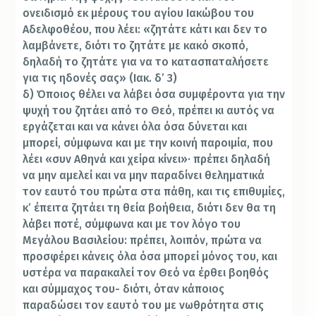
ονειδισμό εκ μέρους του αγίου Ιακώβου του
Αδελφοθέου, που λέει: «ζητάτε κάτι και δεν το
λαμβάνετε, διότι το ζητάτε με κακό σκοπό,
δηλαδή το ζητάτε για να το κατασπαταλήσετε
για τις ηδονές σας» (Ιακ. δ’ 3)
δ) Όποιος θέλει να λάβει όσα συμφέροντα για την
ψυχή του ζητάει από το Θεό, πρέπει κι αυτός να
εργάζεται και να κάνει όλα όσα δύνεται και
μπορεί, σύμφωνα και με την κοινή παροιμία, που
λέει «συν Αθηνά και χείρα κίνει»· πρέπει δηλαδή
να μην αμελεί και να μην παραδίνει θεληματικά
τον εαυτό του πρώτα στα πάθη, και τις επιθυμίες,
κ’ έπειτα ζητάει τη θεία βοήθεια, διότι δεν θα τη
λάβει ποτέ, σύμφωνα και με τον λόγο του
Μεγάλου Βασιλείου: πρέπει, λοιπόν, πρώτα να
προσφέρει κάνεις όλα όσα μπορεί μόνος του, και
υστέρα να παρακαλεί τον Θεό να έρθει βοηθός
και σύμμαχος του- διότι, όταν κάποιος
παραδώσει τον εαυτό του με νωθρότητα στις