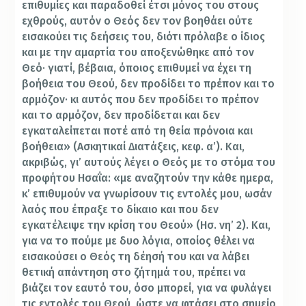
επιθυμίες και παραδοθεί έτσι μόνος του στους
εχθρούς, αυτόν ο Θεός δεν τον βοηθάει ούτε
εισακούει τις δεήσεις του, διότι πρόλαβε ο ίδιος
και με την αμαρτία του αποξενώθηκε από τον
Θεό· γιατί, βέβαια, όποιος επιθυμεί να έχει τη
βοήθεια του Θεού, δεν προδίδει το πρέπον και το
αρμόζον· κι αυτός που δεν προδίδει το πρέπον
και το αρμόζον, δεν προδίδεται και δεν
εγκαταλείπεται ποτέ από τη θεία πρόνοια και
βοήθεια» (Ασκητικαί Διατάξεις, κεφ. α’). Και,
ακριβώς, γι’ αυτούς λέγει ο Θεός με το στόμα του
προφήτου Ησαΐα: «με αναζητούν την κάθε ημερα,
κ’ επιθυμούν να γνωρίσουν τις εντολές μου, ωσάν
λαός που έπραξε το δίκαιο και που δεν
εγκατέλειψε την κρίση του Θεού» (Ησ. νη’ 2). Και,
για να το πούμε με δυο λόγια, οποίος θέλει να
εισακούσει ο Θεός τη δέησή του και να λάβει
θετική απάντηση στο ζήτημά του, πρέπει να
βιάζει τον εαυτό του, όσο μπορεί, για να φυλάγει
τις εντολές του Θεού, ώστε να φτάσει στο σημείο