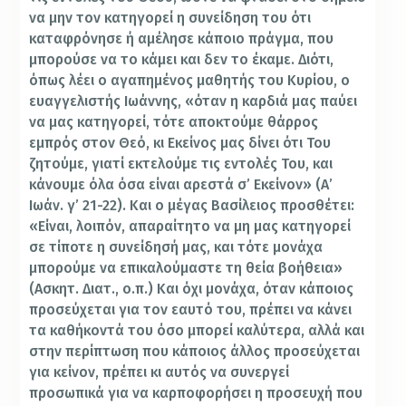
να μην τον κατηγορεί η συνείδηση του ότι
καταφρόνησε ή αμέλησε κάποιο πράγμα, που
μπορούσε να το κάμει και δεν το έκαμε. Διότι,
όπως λέει ο αγαπημένος μαθητής του Κυρίου, ο
ευαγγελιστής Ιωάννης, «όταν η καρδιά μας παύει
να μας κατηγορεί, τότε αποκτούμε θάρρος
εμπρός στον Θεό, κι Εκείνος μας δίνει ότι Του
ζητούμε, γιατί εκτελούμε τις εντολές Του, και
κάνουμε όλα όσα είναι αρεστά σ’ Εκείνον» (Α’
Ιωάν. γ’ 21-22). Και ο μέγας Βασίλειος προσθέτει:
«Είναι, λοιπόν, απαραίτητο να μη μας κατηγορεί
σε τίποτε η συνείδησή μας, και τότε μονάχα
μπορούμε να επικαλούμαστε τη θεία βοήθεια»
(Ασκητ. Διατ., ο.π.) Και όχι μονάχα, όταν κάποιος
προσεύχεται για τον εαυτό του, πρέπει να κάνει
τα καθήκοντά του όσο μπορεί καλύτερα, αλλά και
στην περίπτωση που κάποιος άλλος προσεύχεται
για κείνον, πρέπει κι αυτός να συνεργεί
προσωπικά για να καρποφορήσει η προσευχή που