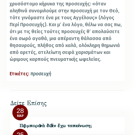
χρυσόστομο κήρυκα της προσευχής: «όταν
αληθινά συνομιλούμε στην προσευχή με τον Θεό,
τότε γινόμαστε ένα με τους Αγγέλους» (Λόγος
Περί Προσευχής). Και μ’ ένα λόγο, θέλω να σας πω,
ότι με τις θείες τούτες προσευχές θ’ απολαύσετε
ένα σωρό αγαθά, μια απέραντη θάλασσα από
θησαυρούς, πλήθος από καλά, ολόκληρη θημωνιά
από αρετές, ατελείωτη σειρά χαρισμάτων και
ώριμους καρπούς πνευματικής ωφελείας.
Ετικέτες:
προσευχή
Δείτε Επίσης
28
ΜΑΡ
Πῶς μπορῶ νὰ δῶ ἄν ἔχω ταπείνωση;
25