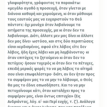
γλαφυρότητα, γράφοντας τα παρακάτω:
«μεγάλο αγαθό η προσευχή, όταν γίνεται με
διάνοια καθαρή και χαρούμενη, κι όταν μάθουμε
τους εαυτούς μας να ευχαριστούν το Θεό
πάντοτε: όχι μονάχα όταν λαβαίνουμε τα
αιτήματα της προσευχής, μα κι όταν δεν τα
λαβαίνουμε. Διότι, άλλοτε μεν μας δίνει κι άλλοτε
δεν μας δίνει· ωστόσο, και στις δύο περιπτώσεις
είσαι κερδισμένος, αφού είτε λάβεις είτε δεν
λάβεις, ήδη έχεις λάβει και μη λαμβάνοντας· κι
όταν επιτύχεις το ζητούμενο κι όταν δεν το
πετύχεις· ήσουν τυχερός κι όταν δεν το πέτυχες,
επειδή μερικές φορές το να μη λάβεις το αίτημά
σου είναι επωφελέστερο· διότι, αν δεν ήταν προς
το συμφέρον μας το να μην το λάβουμε, ο Θεός
θα μας το έδινε οπωσδήποτε. Και το να μην
πετυχαίνουμε κάτι, όταν καταλήγει προς το
συμφέρον μας, είναι όντως επιτυχία» (Εις
Ανδριάντας, λόγ. α΄· και Περί ευχής, τ. ζ’). Ανάλογα