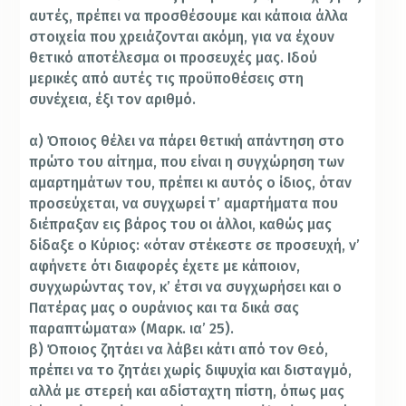
αυτές, πρέπει να προσθέσουμε και κάποια άλλα
στοιχεία που χρειάζονται ακόμη, για να έχουν
θετικό αποτέλεσμα οι προσευχές μας. Ιδού
μερικές από αυτές τις προϋποθέσεις στη
συνέχεια, έξι τον αριθμό.
α) Όποιος θέλει να πάρει θετική απάντηση στο
πρώτο του αίτημα, που είναι η συγχώρηση των
αμαρτημάτων του, πρέπει κι αυτός ο ίδιος, όταν
προσεύχεται, να συγχωρεί τ’ αμαρτήματα που
διέπραξαν εις βάρος του οι άλλοι, καθώς μας
δίδαξε ο Κύριος: «όταν στέκεστε σε προσευχή, ν’
αφήνετε ότι διαφορές έχετε με κάποιον,
συγχωρώντας τον, κ’ έτσι να συγχωρήσει και ο
Πατέρας μας ο ουράνιος και τα δικά σας
παραπτώματα» (Μαρκ. ια’ 25).
β) Όποιος ζητάει να λάβει κάτι από τον Θεό,
πρέπει να το ζητάει χωρίς διψυχία και δισταγμό,
αλλά με στερεή και αδίσταχτη πίστη, όπως μας