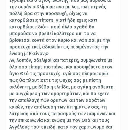
έγραψε και ο άγιος Ιωάννης, που μας παρέδωκε
την ουράνια Κλίμακα: «να μη λες, πως περνάς
πολλή ώρα στην προσευχή, δίχως να
κατορθώσεις τίποτε, γιατί ήδη έχεις κάτι
κατορθώσει· διότι, ποιό άλλο αγαθό θα
μπορούσε να βρεθεί καλύτερο απ’ το να
βρίσκεσαι κοντά στον Κύριο και να είσαι με την
προσευχή εκεί, αδιαλείπτως περιμένοντας την
ένωση μ’ Εκείνον;»
Αν, λοιπόν, αδελφοί και πατέρες, συμφωνείτε με
όλα όσα είπαμε πιο πάνω, και προσφέρετε στον
άγιο Θεό τις προσευχές, εγώ σας πληροφορώ
πως θα πλουτίσετε τις ψυχές σας με πίστη
ακλόνητη, με βέβαιη ελπίδα, με αγάπη ανόθευτη,
με συγχώρεση των αμαρτημάτων, και θα έχετε
την απαλλαγή των ορατών και των αοράτων
κακών, την απόλαυση των αιτημάτων σας, τη
λύτρωση από τους πειρασμούς των δαιμόνων και
την επικοινωνία και ένωση με τον Θεό και τους
Αγγέλους του· επειδή, κατά τον χαριτώνυμο και