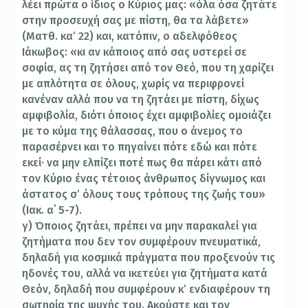
λέει πρώτα ο ίδιος ο Κύριος μας: «όλα όσα ζητάτε
στην προσευχή σας με πίστη, θα τα λάβετε»
(Ματθ. κα’ 22) και, κατόπιν, ο αδελφόθεος
Ιάκωβος: «κι αν κάποιος από σας υστερεί σε
σοφία, ας τη ζητήσει από τον Θεό, που τη χαρίζει
με απλότητα σε όλους, χωρίς να περιφρονεί
κανέναν αλλά που να τη ζητάει με πίστη, δίχως
αμφιβολία, διότι όποιος έχει αμφιβολίες ομοιάζει
με το κύμα της θάλασσας, που ο άνεμος το
παρασέρνει και το πηγαίνει πότε εδώ και πότε
εκεί· να μην ελπίζει ποτέ πως θα πάρει κάτι από
τον Κύριο ένας τέτοιος άνθρωπος δίγνωμος και
άστατος σ’ όλους τους τρόπους της ζωής του»
(Ιακ. α΄ 5-7).
γ) Όποιος ζητάει, πρέπει να μην παρακαλεί για
ζητήματα που δεν τον συμφέρουν πνευματικά,
δηλαδή για κοσμικά πράγματα που προξενούν τις
ηδονές του, αλλά να ικετεύει για ζητήματα κατά
Θεόν, δηλαδή που συμφέρουν κ’ ενδιαφέρουν τη
σωτηρία της ψυχής του. Ακούστε και τον