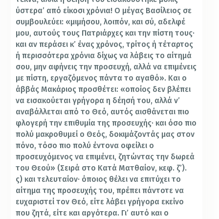
ύστερα’ από είκοσι χρόνια! Ο μέγας Βασίλειος σε
συμβουλεύει: «μιμήσου, λοιπόν, και σύ, αδελφέ
μου, αυτούς τους Πατριάρχες και την πίστη τους·
και αν περάσει κ’ ένας χρόνος, τρίτος ή τέταρτος
ή περισσότερα χρόνια δίχως να λάβεις το αίτημά
σου, μην αφήνεις την προσευχή, αλλά να επιμένεις
με πίστη, εργαζόμενος πάντα το αγαθό». Και ο
άββάς Μακάριος προσθέτει: «οποίος δεν βλέπει
να εισακούεται γρήγορα η δέησή του, αλλά ν’
αναβάλλεται από το Θεό, αυτός αισθάνεται πιο
φλογερή την επιθυμία της προσευχής· και όσο πιο
πολύ μακροθυμεί ο Θεός, δοκιμάζοντάς μας στον
πόνο, τόσο πιο πολύ έντονα οφείλει ο
προσευχόμενος να επιμένει, ζητώντας την δωρεά
του Θεού» (Σειρά στο Κατά Ματθαίον, κεφ. ζ’).
ς) και τελευταίον· όποιος θέλει να επιτύχει το
αίτημα της προσευχής του, πρέπει πάντοτε να
ευχαριστεί τον Θεό, είτε λάβει γρήγορα εκείνο
που ζητά, είτε και αργότερα. Γι’ αυτό και ο