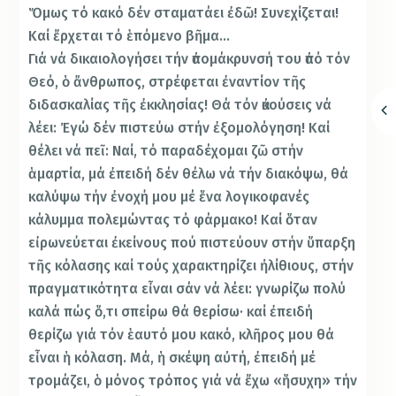
Ὅμως τό κακό δέν σταματάει ἐδῶ! Συνεχίζεται!
Καί ἔρχεται τό ἑπόμενο βῆμα…
Γιά νά δικαιολογήσει τήν ἀπομάκρυνσή του ἀπό τόν
Θεό, ὁ ἄνθρωπος, στρέφεται ἐναντίον τῆς
διδασκαλίας τῆς ἐκκλησίας! Θά τόν ἀκούσεις νά
λέει: Ἐγώ δέν πιστεύω στήν ἐξομολόγηση! Καί
θέλει νά πεῖ: Ναί, τό παραδέχομαι ζῶ στήν
ἁμαρτία, μά ἐπειδή δέν θέλω νά τήν διακόψω, θά
καλύψω τήν ἐνοχή μου μέ ἕνα λογικοφανές
κάλυμμα πολεμώντας τό φάρμακο! Καί ὅταν
εἰρωνεύεται ἐκείνους πού πιστεύουν στήν ὕπαρξη
τῆς κόλασης καί τούς χαρακτηρίζει ἠλίθιους, στήν
πραγματικότητα εἶναι σάν νά λέει: γνωρίζω πολύ
καλά πώς ὅ,τι σπείρω θά θερίσω· καί ἐπειδή
θερίζω γιά τόν ἑαυτό μου κακό, κλῆρος μου θά
εἶναι ἡ κόλαση. Μά, ἡ σκέψη αὐτή, ἐπειδή μέ
τρομάζει, ὁ μόνος τρόπος γιά νά ἔχω «ἥσυχη» τήν