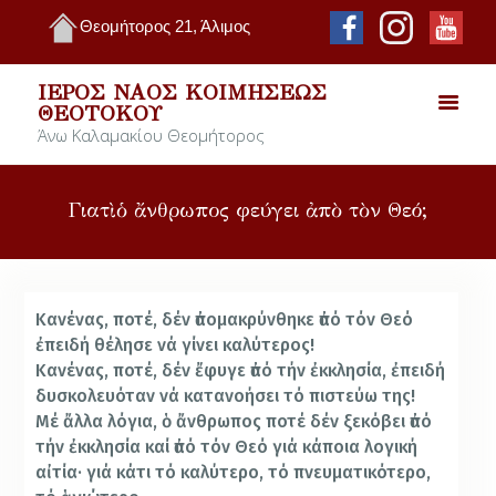
Θεομήτορος 21, Άλιμος
ΙΕΡΌΣ ΝΑΌΣ ΚΟΙΜΉΣΕΩΣ
ΘΕΟΤΌΚΟΥ
Άνω Καλαμακίου Θεομήτορος
Γιατὶ ὁ ἄνθρωπος φεύγει ἀπὸ τὸν Θεό;
Κανένας, ποτέ, δέν ἀπομακρύνθηκε ἀπό τόν Θεό
ἐπειδή θέλησε νά γίνει καλύτερος!
Κανένας, ποτέ, δέν ἔφυγε ἀπό τήν ἐκκλησία, ἐπειδή
δυσκολευόταν νά κατανοήσει τό πιστεύω της!
Μέ ἄλλα λόγια, ὁ ἄνθρωπος ποτέ δέν ξεκόβει ἀπό
τήν ἐκκλησία καί ἀπό τόν Θεό γιά κάποια λογική
αἰτία· γιά κάτι τό καλύτερο, τό πνευματικότερο,