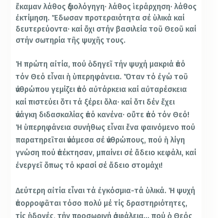
ἔκαμαν λάθος ἀξιολόγηγη· λάθος ἱεράρχηση· λάθος
ἐκτίμηση. Ἔδωσαν προτεραιότητα σέ ὑλικά καί
δευτερεύοντα· καί ὄχι στήν βασιλεία τοῦ Θεοῦ καί
στήν σωτηρία τῆς ψυχῆς τους.
Ἡ πρώτη αἰτία, πού ὁδηγεῖ τήν ψυχή μακριά ἀπό
τόν Θεό εἶναι ἡ ὑπερηφάνεια. Ὅταν τό ἐγώ τοῦ
ἀνθρώπου γεμίζει ἀπό αὐτάρκεια καί αὐταρέσκεια
καί πιστεύει ὅτι τά ξέρει ὅλα· καί ὅτι δέν ἔχει
ἀνάγκη διδασκαλίας ἀπό κανένα· οὔτε ἀπό τόν Θεό!
Ἡ ὑπερηφάνεια συνήθως εἶναι ἕνα φαινόμενο πού
παρατηρεῖται ἀνάμεσα σέ ἀνθρώπους, πού ἡ λίγη
γνώση πού ἀπέκτησαν, μπαίνει σέ ἄδειο κεφάλι, καί
ἐνεργεῖ ὅπως τό κρασί σέ ἄδειο στομάχι!
Δεύτερη αἰτία εἶναι τά ἐγκόσμια-τά ὑλικά. Ἡ ψυχή
ἀπορροφᾶται τόσο πολύ μέ τίς δραστηριότητες,
τίς ἡδονές, τήν προσωρινή ἀσφάλεια… πού ὁ Θεός