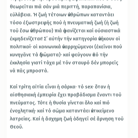
θεωρεῖται πιά σάν μιά περιττή, παραπανίσια,
εὐλάβεια. Ἡ ζωή τέτοιων ἀνθρώπων καταντάει
τόσο ἐξωστρεφής πού ἡ πνευματική ζωή (ἡ ζωή
τοῦ ἔσω ἀνθρώπου) πιά ἀφανίζεται καί οὐσιαστικά
ἐκμηδενίζεται! Σ᾽ αὐτήν τήν κατηγορία ἀνήκουν οἱ
πολιτικοί· οἱ κοινωνικά ἀναρριχώμενοι (ἐκεῖνοι πού
κυνηγᾶνε τά ἀξιώματα)· καί φεύγουν ἀπό τήν
ἐκκλησία γιατί τάχα μέ τόν σταυρό δέν μπορεῖς
νά πᾶς μπροστά.
Καί τρίτη αἰτία εἶναι ἡ σάρκα· τό sex· ὅταν ἡ
αἰσθησιακή ἐμπειρία ἔχει προβάδισμα ἔναντι τοῦ
πνεύματος. Τότε ἡ θυσία γίνεται ὅλο καί πιό
ἐνοχλητική· καί τό σῶμα καταντάει ἀντικείμενο
λατρείας. Καί ἡ ἄσχημη ζωή ὁδηγεῖ σέ ἄρνηση τοῦ
Θεοῦ.