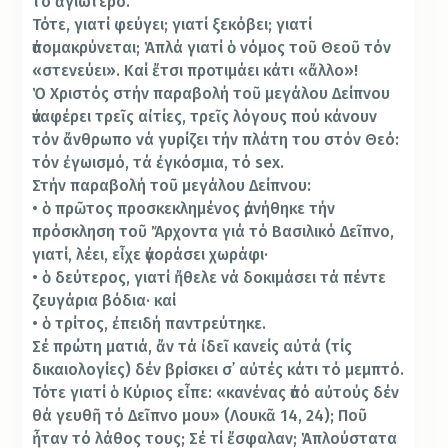
τό ἁγιώτερο.
Τότε, γιατί φεύγει; γιατί ξεκόβει; γιατί
ἀπομακρύνεται; Ἁπλά γιατί ὁ νόμος τοῦ Θεοῦ τόν
«στενεύει». Καί ἔτσι προτιμάει κάτι «ἄλλο»!
Ὁ Χριστός στήν παραβολή τοῦ μεγάλου Δείπνου
ἀναφέρει τρεῖς αἰτίες, τρεῖς λόγους πού κάνουν
τόν ἄνθρωπο νά γυρίζει τήν πλάτη του στόν Θεό:
τόν ἐγωισμό, τά ἐγκόσμια, τό sex.
Στήν παραβολή τοῦ μεγάλου Δείπνου:
• ὁ πρῶτος προσκεκλημένος ἀρνήθηκε τήν
πρόσκληση τοῦ Ἄρχοντα γιά τό Βασιλικό Δεῖπνο,
γιατί, λέει, εἶχε ἀγοράσει χωράφι·
• ὁ δεύτερος, γιατί ἤθελε νά δοκιμάσει τά πέντε
ζευγάρια βόδια· καί
• ὁ τρίτος, ἐπειδή παντρεύτηκε.
Σέ πρώτη ματιά, ἄν τά ἰδεῖ κανείς αὐτά (τίς
δικαιολογίες) δέν βρίσκει σ᾽ αὐτές κάτι τό μεμπτό.
Τότε γιατί ὁ Κύριος εἶπε: «κανένας ἀπό αὐτούς δέν
θά γευθῆ τό Δεῖπνο μου» (Λουκᾶ 14, 24); Ποῦ
ἦταν τό λάθος τους; Σέ τί ἔσφαλαν; Ἁπλούστατα