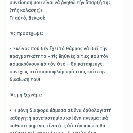
συνείδησή μου εἶναι νά ἀρνηθῶ τήν ὕπαρξή της
(τῆς κόλασης)!
Γι᾽ αὐτό, ἀδελφοί:
Ἄς προσέχωμε:
• Ἐκεῖνος πού δέν ἔχει τό θάρρος νά ἰδεῖ τήν
πραγματικότητα – τίς ἀληθινές αἰτίες πού τόν
ἀπομακρύνουν ἀπό τόν Θεό – θά καταφεύγει
συνεχῶς στό καμουφλάρισμά τους καί στήν
δικαίωσή του!
Ἄς μή ξεχνᾶμε:
• Ἡ μόνη διαφορά ἀνάμεσα σέ ἕνα ὀρθολογιστή
καθηγητή πανεπιστημίου καί ἕνα πνευματικά
καθυστερημένο, εἶναι ὅτι, ἀπό τόν πρῶτο θά