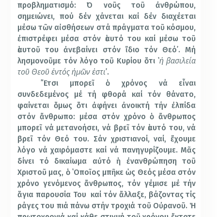
προβληματισμό: ῾῾Ο νοῦς τοῦ ἀνθρώπου,
σημειώνει, πού δέν χάνεται καί δέν διαχέεται
μέσω τῶν αἰσθήσεων στά πράγματα τοῦ κόσμου,
ἐπιστρέφει μέσα στόν ἑαυτό του καί μέσω τοῦ
ἑαυτοῦ του ἀνεβαίνει στόν ἴδιο τόν Θεό᾽. Μή
ἡ βασιλεία
λησμονοῦμε τόν λόγο τοῦ Κυρίου ὅτι ῾
τοῦ Θεοῦ ἐντός ἡμῶν ἐστι
᾽.
῎Ετσι μπορεῖ ὁ χρόνος νά εἶναι
συνδεδεμένος μέ τή φθορά καί τόν θάνατο,
φαίνεται ὅμως ὅτι ἀφήνει ἀνοικτή τήν ἐλπίδα
στόν ἄνθρωπο: μέσα στόν χρόνο ὁ ἄνθρωπος
μπορεῖ νά μετανοήσει, νά βρεῖ τόν ἑαυτό του, νά
βρεῖ τόν Θεό του. Σάν χριστιανοί, ναί, ἔχουμε
λόγο νά χαιρόμαστε καί νά πανηγυρίζουμε. Μᾶς
δίνει τό δικαίωμα αὐτό ἡ ἐνανθρώπηση τοῦ
Χριστοῦ μας, ὁ ῾Οποῖος μπῆκε ὡς Θεός μέσα στόν
χρόνο γενόμενος ἄνθρωπος, τόν γέμισε μέ τήν
ἅγια παρουσία Του καί τόν ἄλλαξε, βάζοντας τίς
ράγες του πιά πάνω στήν τροχιά τοῦ Οὐρανοῦ. Ἡ
πρωτοχρονιά καί κάθε στιγμή τοῦ χρόνου ἔκτοτε