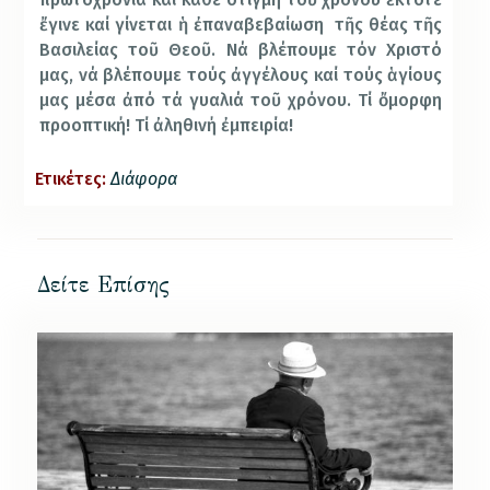
ἔγινε καί γίνεται ἡ ἐπαναβεβαίωση τῆς θέας τῆς
Βασιλείας τοῦ Θεοῦ. Νά βλέπουμε τόν Χριστό
μας, νά βλέπουμε τούς ἀγγέλους καί τούς ἁγίους
μας μέσα ἀπό τά γυαλιά τοῦ χρόνου. Τί ὄμορφη
προοπτική! Τί ἀληθινή ἐμπειρία!
Ετικέτες:
Διάφορα
Δείτε Επίσης