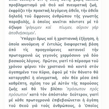
προβληματισμό γιά Θεό καί πνευματική ζωή,
ἐκφράζει τήν πρακτική λεγόμενη ἀθεΐα, τήν ἀθεΐα
δηλαδή τοῦ ἄφρονος ἀνθρώπου τῆς γνωστῆς
παραβολῆς, ὁ ὁποῖος κινεῖται πάντοτε μέ τό
φάγωμεν καί πίωμεν, αὔριον γάρ
ἀξίωμα ῾
ἀποθνῄσκομεν
᾽.
῾Υπάρχει ὅμως καί ἡ χριστιανική ἐξήγηση, ἡ
ὁποία κινούμενη σ᾽ ἐντελῶς διαφορετική βάση
ἀπό τίς προηγούμενες κατανοεῖ τήν
πρωτοχρονιά ὡς γεγονός χαρμόσυνο γιά δύο
βασικούς λόγους. Πρῶτον, γιατί τό πέρασμα τοῦ
χρόνου φέρνει τόν χριστιανό πιό κοντά στόν
ἀγαπημένο του Κύριο, ἀφοῦ μέ τόν θάνατο θά
καταργηθεῖ ἡ αἰνιγματική, σάν θέα μέσα ἀπό
καθρέπτη, σχέση του μέ Αὐτόν τῆς παρούσας
πρόσωπον πρός
ζωῆς καί θά Τόν βλέπει ῾
πρόσωπον
᾽ κατά τόν ἀπόστολο
·
δεύτερον, γιατί
μέ κάθε πρωτοχρονιά ἐπιβεβαιώνεται ἡ ἀγάπη
τοῦ Θεοῦ γιά τούς ἀνθρώπους, ὁ ῾Οποῖος