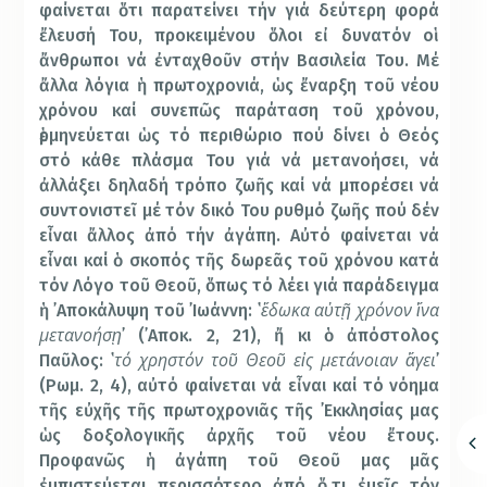
φαίνεται ὅτι παρατείνει τήν γιά δεύτερη φορά
ἔλευσή Του, προκειμένου ὅλοι εἰ δυνατόν οἱ
ἄνθρωποι νά ἐνταχθοῦν στήν Βασιλεία Του. Μέ
ἄλλα λόγια ἡ πρωτοχρονιά, ὡς ἔναρξη τοῦ νέου
χρόνου καί συνεπῶς παράταση τοῦ χρόνου,
ἑρμηνεύεται ὡς τό περιθώριο πού δίνει ὁ Θεός
στό κάθε πλάσμα Του γιά νά μετανοήσει, νά
ἀλλάξει δηλαδή τρόπο ζωῆς καί νά μπορέσει νά
συντονιστεῖ μέ τόν δικό Του ρυθμό ζωῆς πού δέν
εἶναι ἄλλος ἀπό τήν ἀγάπη. Αὐτό φαίνεται νά
εἶναι καί ὁ σκοπός τῆς δωρεᾶς τοῦ χρόνου κατά
τόν Λόγο τοῦ Θεοῦ, ὅπως τό λέει γιά παράδειγμα
ἔδωκα αὐτῇ χρόνον ἵνα
ἡ ᾽Αποκάλυψη τοῦ ᾽Ιωάννη: ῾
μετανοήσῃ
᾽ (᾽Αποκ. 2, 21), ἤ κι ὁ ἀπόστολος
τό χρηστόν τοῦ Θεοῦ εἰς μετάνοιαν ἄγει
Παῦλος: ῾
᾽
(Ρωμ. 2, 4), αὐτό φαίνεται νά εἶναι καί τό νόημα
τῆς εὐχῆς τῆς πρωτοχρονιᾶς τῆς ᾽Εκκλησίας μας
ὡς δοξολογικῆς ἀρχῆς τοῦ νέου ἔτους.
Προφανῶς ἡ ἀγάπη τοῦ Θεοῦ μας μᾶς
ἐμπιστεύεται περισσότερο ἀπό ὅ,τι ἐμεῖς τόν