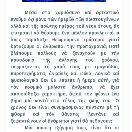
Μέσα στό χαρμόσυνο καί ἑορταστικό
πνεῦμα ὄχι μόνο τῶν ἡμερῶν τῶν Χριστουγέννων
ἀλλά καί τῆς πρώτης ἡμέρας τοῦ νέου ἔτους, ἄς
ἐπιτραπεῖ νά θέσουμε ἕνα μᾶλλον προκλητικό κι
ἴσως παράδοξο θεωρούμενο ἐρώτημα: γιατί
ἑορτάζουμε οἱ ἄνθρωποι τήν πρωτοχρονιά; Γιατί
βλέπουμε πολλούς νά ξενυχτοῦν μέ τήν
προσδοκία τῆς ἀλλαγῆς τοῦ χρόνου,
ἐκφράζοντας τή χαρά τους μέ τραγούδια,
πυροτεχνήματα, ἀγκαλιές καί φιλιά; Λογικά καί
φυσιολογικά δέν θά ἔπρεπε ἡ ἡμέρα αὐτή, γιά
τόν κοσμικό μάλιστα ἄνθρωπο, νά ἔχει
ἀπαισιόδοξο χαρακτήρα, ἀφοῦ τόν φέρνει ἕνα
βῆμα πιό κοντά στό τέλος τῆς ζωῆς του; ῾Ο
χρόνος δέν εἶναι συνυφασμένος πάντοτε μέ τή
φθορά καί τόν θάνατο; Γλεντᾶνε καί
ξεφαντώνουν οἱ ἄνθρωποι γιατί θά πεθάνουν;
Μία πρώτη ἐξήγηση ἴσως εἶναι ὅτι οἱ