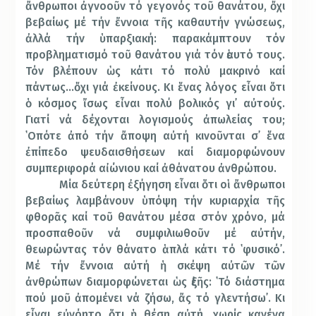
ἄνθρωποι ἀγνοοῦν τό γεγονός τοῦ θανάτου, ὄχι
βεβαίως μέ τήν ἔννοια τῆς καθαυτήν γνώσεως,
ἀλλά τήν ὑπαρξιακή: παρακάμπτουν τόν
προβληματισμό τοῦ θανάτου γιά τόν ἑαυτό τους.
Τόν βλέπουν ὡς κάτι τό πολύ μακρινό καί
πάντως…ὄχι γιά ἐκείνους. Κι ἕνας λόγος εἶναι ὅτι
ὁ κόσμος ἴσως εἶναι πολύ βολικός γι᾽ αὐτούς.
Γιατί νά δέχονται λογισμούς ἀπωλείας του;
῾Οπότε ἀπό τήν ἄποψη αὐτή κινοῦνται σ᾽ ἕνα
ἐπίπεδο ψευδαισθήσεων καί διαμορφώνουν
συμπεριφορά αἰώνιου καί ἀθάνατου ἀνθρώπου.
Μία δεύτερη ἐξήγηση εἶναι ὅτι οἱ ἄνθρωποι
βεβαίως λαμβάνουν ὑπόψη τήν κυριαρχία τῆς
φθορᾶς καί τοῦ θανάτου μέσα στόν χρόνο, μά
προσπαθοῦν νά συμφιλιωθοῦν μέ αὐτήν,
θεωρώντας τόν θάνατο ἁπλά κάτι τό ῾φυσικό᾽.
Μέ τήν ἔννοια αὐτή ἡ σκέψη αὐτῶν τῶν
ἀνθρώπων διαμορφώνεται ὡς ἑξῆς: ῾Τό διάστημα
πού μοῦ ἀπομένει νά ζήσω, ἄς τό γλεντήσω᾽. Κι
εἶναι εὐνόητο ὅτι ἡ θέση αὐτή, χωρίς κανένα