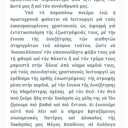
ἑαυτό μας ἤ καί τόν συνάνθρωπό μας.
῾Υπό τό παραπάνω πνεῦμα ἐνῶ ἡ
πρωτοχρονιά φαίνεται νά λειτουργεῖ γιά τούς
ἐκκοσμικευμένους χριστιανούς ὡς ἀφορμή γιά
ἐντατικοποίηση τῆς ἐξωστρέφειάς τους, μέ τήν
ἔννοια τῆς ἀναζήτησης τῶν αἰσθητῶν
στηριγμάτων τοῦ κόσμου τούτου, ὥστε νά
῾διασκεδάσουν᾽ τόν ὑποσυνείδητο φόβο τους γιά
τή φθορά καί τόν θάνατο ἤ καί τόν τρόμο τους
μπροστά στήν ῾ἄδεια᾽ ἀπό νόημα καρδιά τους,
γιά τούς συνειδητούς χριστιανούς λειτουργεῖ ὡς
ἐρέθισμα τῆς ὀρθῆς ἐσωστρέφειας: τῆς στροφῆς
μέσα στήν καρδιά, μέ τήν ἔννοια τῆς ἀναζήτησης
τῆς πληρέστερης σχέσης μέ τόν Θεό: τόν Θεό
πού ζοῦμε ἤδη στήν ᾽Εκκλησία ὡς μέλη της νά Τόν
ζήσουμε πιό βαθιά καί πιό ἔντονα. Κι ἐννοοῦμε
αὐτό πού λέει καί ὁ σήμερα ἑορταζόμενος
οἰκουμενικός Πατέρας καί Δάσκαλος τῆς
᾽Εκκλησίας μας Μέγας Βασίλειος σέ ἀνάλογο