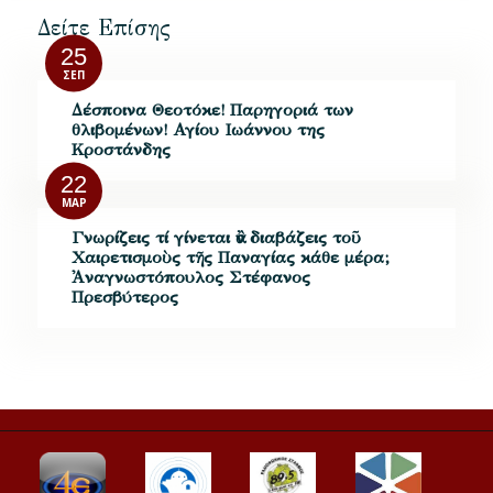
Δείτε Επίσης
25
ΣΕΠ
Δέσποινα Θεοτόκε! Παρηγοριά των
θλιβομένων! Αγίου Ιωάννου της
Κροστάνδης
22
ΜΑΡ
Γνωρίζεις τί γίνεται ἂν διαβάζεις τοῦ
Χαιρετισμοὺς τῆς Παναγίας κάθε μέρα;
Ἀναγνωστόπουλος Στέφανος
Πρεσβύτερος