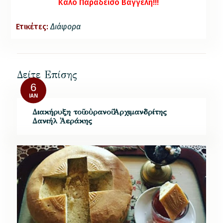
Καλό Παράδεισο Βαγγέλη!!!
Ετικέτες:
Διάφορα
Δείτε Επίσης
6
ΙΑΝ
Διακήρυξη τοῦ οὐρανοῦ Ἀρχιμανδρίτης
Δανιήλ Ἀεράκης