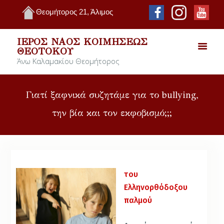
Θεομήτορος 21, Άλιμος
ΙΕΡΌΣ ΝΑΌΣ ΚΟΙΜΉΣΕΩΣ
ΘΕΟΤΌΚΟΥ
Άνω Καλαμακίου Θεομήτορος
Γιατί ξαφνικά συζητάμε για το bullying,
την βία και τον εκφοβισμό;;;
του
Ελληνορθόδοξου
παλμού