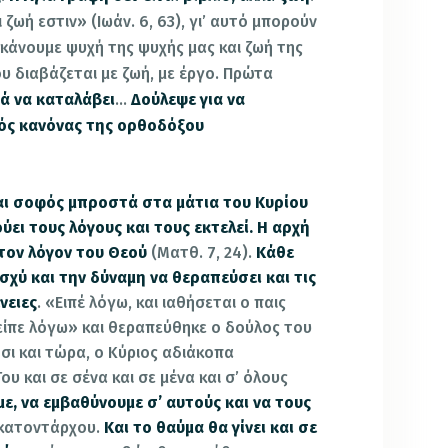
ι ζωή εστιν» (Ιωάν. 6, 63), γι’ αυτό μπορούν
 κάνουμε ψυχή της ψυχής μας και ζωή της
ου διαβάζεται με ζωή, με έργο. Πρώτα
ετά να καταλάβει
…
Δούλεψε για να
ός κανόνας της ορθοδόξου
αι σοφός μπροστά στα μάτια του Κυρίου
ύει τους λόγους και τους εκτελεί. Η αρχή
στον λόγον του Θεού
(Ματθ. 7, 24).
Κάθε
σχύ και την δύναμη να θεραπεύσει και τις
νειες
. «Ειπέ λόγω, και ιαθήσεται ο παις
«είπε λόγω» και θεραπεύθηκε ο δούλος του
σι και τώρα, ο Κύριος αδιάκοπα
υ και σε σένα και σε μένα και σ’ όλους
ε, να εμβαθύνουμε σ’ αυτούς και να τους
κατοντάρχου.
Και το θαύμα θα γίνει και σε