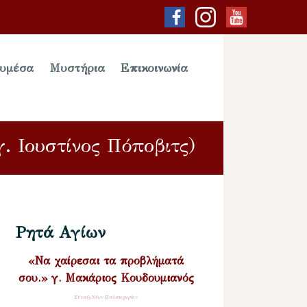
υμέσα
Μυστήρια
Επικοινωνία
. Ιουστίνος Πόποβιτς)
Ρητά Αγίων
«Να χαίρεσαι τα προβλήματά
σου.» γ. Μακάριος Κουδουμιανός
Σύναξη Νέων Παλαιοχωρίου