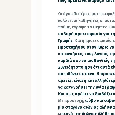
Πώς πρέπει να διαβάζει κανε
Οι άγιοι Πατέρες, με επικεφαλ
καλύτεροι καθηγητές σ’ αυτό
πούμε, έγραψε το Πέμπτο Ευ
σοβαρή προετοιμασία για τη
Γραφής
. Και η προετοιμασία έ
Προσευχήσου στον Κύριο να 
κατανοήσεις τους λόγους της
καρδιά σου να αισθανθείς τ
Συνειδητοποίησε ότι αυτά εί
απευθύνει σε σένα. Η προσευ
αρετές, είναι η καταλληλότε
να κατανοήσει την Αγία Γρα
Και πώς πρέπει να διαβάζετα
Με προσευχή,
φόβο και σεβασ
μια σταγόνα αιώνιας αλήθεια
ωκεανό της Αιώνιας Αλήθεια