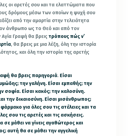
όλες οι αρετές σου και τα ελαττώματα που
ς τους δρόμους μέσω των οποίων η ψυχή σου
αδίζει από την αμαρτία στην τελειότητα
ον άνθρωπο ως το Θεό και από τον
 Αγία Γραφή θα βρεις
τρόπους πώς ν’
αρτία
, θα βρεις με μια λέξη, όλη την ιστορία
ότητος, και όλη την ιστορία της αρετής
Γραφή θα βρεις παρηγοριά
.
Είσαι
θυμώδης; την γαλήνη. Είσαι εμπαθής; την
ν σοφία. Είσαι κακός; την καλοσύνη.
και την δικαιοσύνη. Είσαι μισάνθρωπος;
 φάρμακο για όλες σου τις ατέλειες και τα
ες σου τις αρετές και τις ασκήσεις.
α σε μάθει να γίνεις αγαθώτερος και
ς; αυτή θα σε μάθει την αγγελική