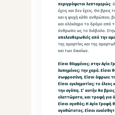
περιγράφεται λεπτομερώς
: 
έχεις και δεν έχεις. Θα βρει
και η ψυχή κάθε ανθρώπου, β
και ολόκληρο το δρόμο από τ
άνθρωπο ως το διάβολο. Στην
απελευθερωθείς από την αμ
της αμαρτίας και της αμαρτωλ
και των δικαίων.
Είσαι θλιμμένος; στην Αγία 
λυπημένος; την χαρά. Είσαι 
σωφροσύνη. Είσαι άφρων; τη
Είσαι εγκληματίας; το έλεος 
την αγάπη. Σ’ αυτήν θα βρεις
ελαττώματα, και τροφή για όλ
Είσαι αγαθός; Η Αγία Γραφή θ
αγαθώτατος. Είσαι ευαίσθητο