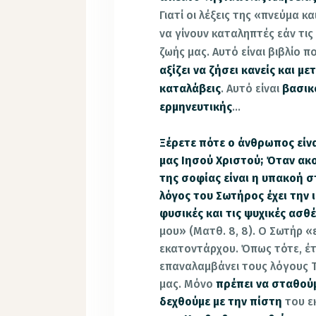
Γιατί οι λέξεις της «πνεύμα κα
να γίνουν καταληπτές εάν τις
ζωής μας. Αυτό είναι βιβλίο π
αξίζει να ζήσει κανείς και μ
καταλάβεις
. Αυτό είναι
βασικ
ερμηνευτικής
…
Ξέρετε πότε ο άνθρωπος είν
μας Ιησού Χριστού; Όταν ακο
της σοφίας είναι η υπακοή 
λόγος του Σωτήρος έχει την ι
φυσικές και τις ψυχικές ασθέ
μου» (Ματθ. 8, 8). Ο Σωτήρ 
εκατοντάρχου. Όπως τότε, έτ
επαναλαμβάνει τους λόγους Το
μας. Μόνο
πρέπει να σταθούμ
δεχθούμε με την πίστη
του ε