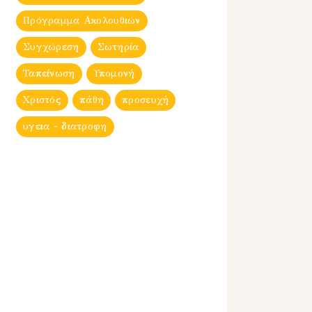
Πρόγραμμα Ακολουθιών
Συγχώρεση
Σωτηρία
Ταπείνωση
Υπομονή
Χριστός
πάθη
προσευχή
υγεια - διατροφη