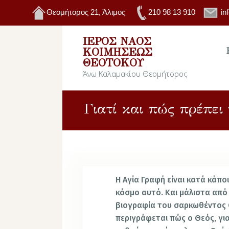
Θεομήτορος 21, Άλιμος
210 98 13 910
in
ΙΕΡΌΣ ΝΑΌΣ
ΚΟΙΜΉΣΕΩΣ
ΘΕΟΤΌΚΟΥ
Άνω Καλαμακίου Θεομήτορος
Γιατί και πώς πρέπει
Η Αγία Γραφή είναι κατά κάπ
κόσμο αυτό. Και μάλιστα από 
βιογραφία του σαρκωθέντος Θ
περιγράφεται πώς ο Θεός, για