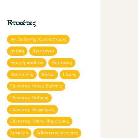
Ετικέτες
Αγ. Ιωάννης Χρυσόστομος
Αγάπη
Αγιολόγιο
Αγωγή παιδιών
Ανάσταση
Απόστολος
Βίντεο
Γάμος
Γέροντας Όσιος Παΐσιος
Γέροντας Παΐσιος
Γέροντας Πορφύριος
Γέροντας Ὀσιος Πορφύριος
Διάφορα
Διδακτικές ιστορίες