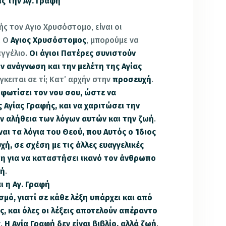
ίς την Αγ. Γραφή
ής τον Αγιο Χρυσόστομο, είναι οι
. Ο
Αγιος Χρυσόστομος
, μπορούμε να
αγγέλιο.
Οι άγιοι Πατέρες συνιστούν
ν ανάγνωση και την μελέτη της Αγίας
γκειται σε τί; Κατ’ αρχήν στην
προσευχή
.
φωτίσει τον νου σου, ώστε να
 Αγίας Γραφής, και να χαριτώσει την
ην αλήθεια των λόγων αυτών και την ζωή
.
ναι τα λόγια του Θεού, που Αυτός ο Ίδιος
χή, σε σχέση με τις άλλες ευαγγελικές
ρη για να καταστήσει ικανό τον άνθρωπο
φή
.
ι η Αγ. Γραφή
μό, γιατί σε κάθε λέξη υπάρχει και από
ς, και όλες οι λέξεις αποτελούν απέραντο
ς
.
Η Αγία Γραφή δεν είναι βιβλίο, αλλά ζωή
.