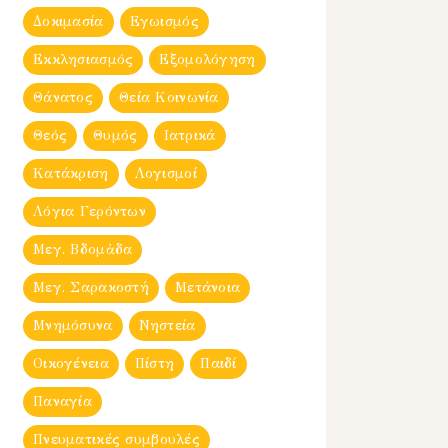
Δοκιμασία
Εγωισμός
Εκκλησιασμός
Εξομολόγηση
Θάνατος
Θεία Κοινωνία
Θεός
Θυμός
Ιατρικά
Κατάκριση
Λογισμοί
Λόγια Γερόντων
Μεγ. Βδομἀδα
Μεγ. Σαρακοστή
Μετάνοια
Μνημόσυνα
Νηστεία
Οικογένεια
Πίστη
Παιδί
Παναγία
Πνευματικές συμβουλές