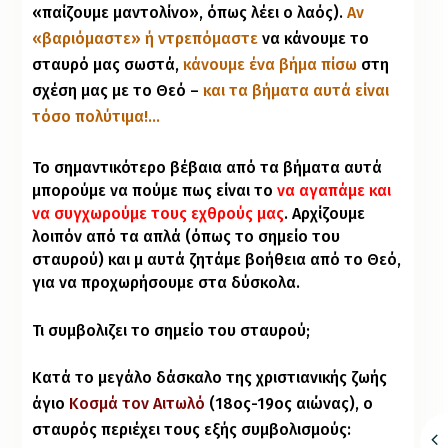
«παίζουμε μαντολίνο», όπως λέει ο λαός).
Αν
«βαριόμαστε» ή ντρεπόμαστε
να κάνουμε το
σταυρό μας σωστά,
κάνουμε ένα βήμα πίσω
στη
σχέση μας με το Θεό –
και τα βήματα αυτά είναι
τόσο πολύτιμα!…
Το σημαντικότερο βέβαια από τα βήματα αυτά
μπορούμε να πούμε πως είναι το
να αγαπάμε και
να συγχωρούμε τους εχθρούς μας
. Αρχίζουμε
λοιπόν από τα απλά (όπως το σημείο του
σταυρού) και μ᾽ αυτά ζητάμε βοήθεια από το Θεό,
για να προχωρήσουμε στα δύσκολα.
Τι συμβολιζει το σημείο του σταυρού;
Κατά το μεγάλο δάσκαλο της χριστιανικής ζωής
άγιο
Κοσμά τον Αιτωλό
(18ος-19ος αιώνας), ο
σταυρός περιέχει τους εξής συμβολισμούς: