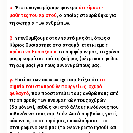
α.
Έτσι αναγνωρίζουμε φανερά
ότι είμαστε
μαθητές του Χριστού
, ο οποίος σταυρώθηκε για
τη σωτηρία των ανθρώπων.
β.
Υπενθυμίζουμε στον εαυτό μας ότι, όπως ο
Κύριος θυσιάστηκε στο σταυρό, έτσι κι εμείς
πρέπει να θυσιάζουμε
το συμφέρον μας, το χρόνο
μας ή κομμάτια από τη ζωή μας (μέχρι και την ίδια
τη ζωή μας) για τους συνανθρώπους μας.
γ.
Η πείρα των αιώνων έχει αποδείξει ότι
το
σημείο του σταυρού λειτουργεί ως ισχυρό
φυλαχτό
, που προστατεύει τους ανθρώπους από
τις επιρροές των πνευματικών τους εχθρών
(δαιμόνων), καθώς και από άλλους κινδύνους που
πιθανόν να τους απειλούν. Αυτό συμβαίνει, γιατί,
κάνοντας το σταυρό μας, επικαλούμαστε το
σταυρωμένο Θεό μας (το Θεάνθρωπο Ιησού) και