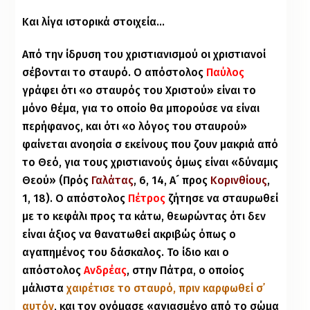
Και λίγα ιστορικά στοιχεία…
Από την ίδρυση του χριστιανισμού οι χριστιανοί
σέβονται το σταυρό. Ο απόστολος
Παύλος
γράφει ότι «ο σταυρός του Χριστού» είναι το
μόνο θέμα, για το οποίο θα μπορούσε να είναι
περήφανος, και ότι «ο λόγος του σταυρού»
φαίνεται ανοησία σ᾽ εκείνους που ζουν μακριά από
το Θεό, για τους χριστιανούς όμως είναι «δύναμις
Θεού» (Πρός
Γαλάτας
, 6, 14, Α´ προς
Κορινθίους
,
1, 18). Ο απόστολος
Πέτρος
ζήτησε να σταυρωθεί
με το κεφάλι προς τα κάτω, θεωρώντας ότι δεν
είναι άξιος να θανατωθεί ακριβώς όπως ο
αγαπημένος του δάσκαλος. Το ίδιο και ο
απόστολος
Ανδρέας
, στην Πάτρα, ο οποίος
μάλιστα
χαιρέτισε το σταυρό, πριν καρφωθεί σ᾽
αυτόν
, και τον ονόμασε «αγιασμένο από το σώμα