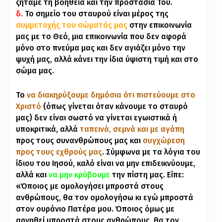
ζητάμε τη βοήθεια και την προστασία Του.
δ.
Το σημείο του σταυρού είναι μέρος της
συμμετοχής του σώματός μας
στην επικοινωνία
μας με το Θεό, μια επικοινωνία που δεν αφορά
μόνο στο πνεύμα μας και δεν αγιάζει μόνο την
ψυχή μας, αλλά κάνει την ίδια ύψιστη τιμή και στο
σώμα μας.
Το
να διακηρύξουμε δημόσια ότι πιστεύουμε στο
Χριστό
(όπως γίνεται όταν κάνουμε το σταυρό
μας) δεν είναι σωστό να γίνεται εγωιστικά ή
υποκριτικά, αλλά
ταπεινά, σεμνά και με αγάπη
προς τους συνανθρώπους μας και
συγχώρεση
προς τους εχθρούς μας
. Σύμφωνα με τα λόγια του
ίδιου του Ιησού, καλό είναι να μην επιδεικνύουμε,
αλλά και
να μην κρύβουμε
την πίστη μας. Είπε:
«Όποιος με ομολογήσει μπροστά στους
ανθρώπους, θα τον ομολογήσω κι εγώ μπροστά
στον ουράνιο Πατέρα μου. Όποιος όμως με
αρνηθεί μπροστά στους ανθρώπους, θα τον