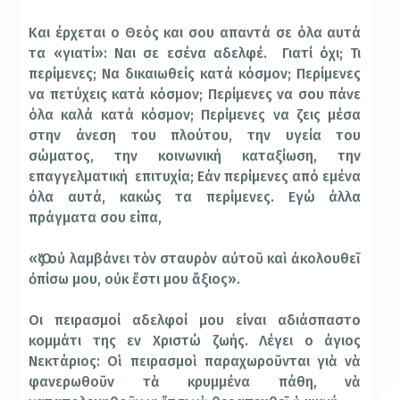
Και έρχεται ο Θεός και σου απαντά σε όλα αυτά
τα «γιατί»: Ναι σε εσένα αδελφέ.
Γιατί όχι; Τι
περίμενες; Να δικαιωθείς κατά κόσμον; Περίμενες
να πετύχεις κατά κόσμον; Περίμενες να σου πάνε
όλα καλά κατά κόσμον; Περίμενες να ζεις μέσα
στην άνεση του πλούτου, την υγεία του
σώματος, την κοινωνική καταξίωση, την
επαγγελματική
επιτυχία; Εάν περίμενες από εμένα
όλα αυτά, κακώς τα περίμενες. Εγώ άλλα
πράγματα σου είπα,
«Ὅς οὐ λαμβάνει τὸν σταυρὸν αὐτοῦ καὶ ἀκολουθεῖ
ὀπίσω μου, οὐκ ἔστι μου ἄξιος».
Οι πειρασμοί αδελφοί μου είναι αδιάσπαστο
κομμάτι της εν Χριστώ ζωής. Λέγει ο άγιος
Νεκτάριος: Οἱ πειρασμοὶ παραχωροῦνται γιὰ νὰ
φανερωθοῦν τὰ κρυμμένα πάθη, νὰ