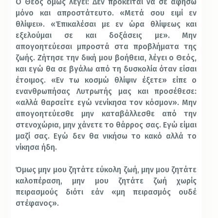
Ο Θεός όμως λέγει: Δεν πρόκειται να σε αφήσω
μόνο και απροστάτευτο. «Μετά σου ειμί εν
θλίψει». «Έπικαλέσαι με εν ώρα θλίψεως και
εξελούμαι σε και δοξάσεις με». Μην
απογοητεύεσαι μπροστά στα προβλήματα της
ζωής. Ζήτησε την δική μου βοήθεια, λέγει ο Θεός,
και εγώ θα σε βγάλω από τη δυσκολία όταν είσαι
έτοιμος. «Εν τω κοσμώ θλίψιν έξετε» είπε ο
ενανθρωπήσας Λυτρωτής μας και προσέθεσε:
«αλλά θαρσείτε εγώ νενίκησα τον κόσμον». Μην
απογοητεύεσθε μην καταβάλλεσθε από την
στενοχώρια, μην χάνετε το θάρρος σας. Εγώ είμαι
μαζί σας. Εγώ δεν θα νικήσω το κακό αλλά το
νίκησα ήδη.
Όμως μην μου ζητάτε εύκολη ζωή, μην μου ζητάτε
καλοπέραση, μην μου ζητάτε ζωή χωρίς
πειρασμούς διότι εάν «μη πειρασμός ουδέ
στέφανος».