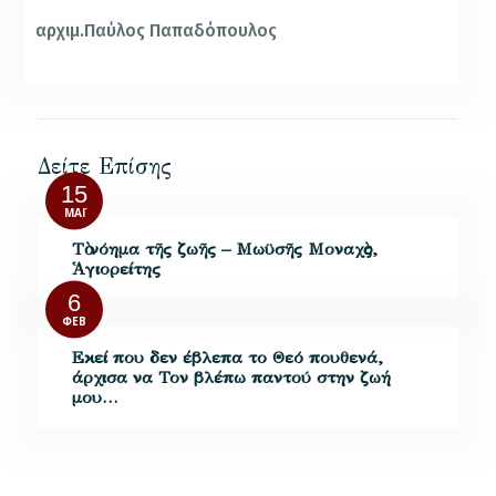
αρχιμ.Παύλος Παπαδόπουλος
Δείτε Επίσης
15
ΜΆΙ
Τὸ νόημα τῆς ζωῆς – Μωϋσῆς Μοναχὸς,
Ἁγιορείτης
6
ΦΕΒ
Εκεί που δεν έβλεπα το Θεό πουθενά,
άρχισα να Τον βλέπω παντού στην ζωή
μου…