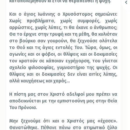
καταπολεμηθοῦν κι ἔτσι νὰ θεραπευθεῖ ἡ ψυχή.
Και ο άγιος Ιωάννης ο Χρυσόστομος σημειώνει:
Χωρίς προβλήματα, χωρίς συμφορές, χωρίς
αρρώστιες, χωρίς λύπες, τι θα έκανε ο άνθρωπος;
Θα το έριχνε στην τρυφή και τη μέθη, θα κυλιόταν
στο βούρκο σαν γουρούνι, θα ξεχνούσε ολότελα
το Θεό και τις άγιες εντολές Του. Τώρα, όμως, οι
αγωνίες και οι φόβοι, οι θλίψεις και οι δοκιμασίες
τον κρατούν σε κάποιαν εγρήγορση, του γίνεται
σχολείο φιλοσοφίας, γυμναστήριο της ψυχής. Οι
θλίψεις και οι δοκιμασίες δεν είναι αιτίες λύπης,
αλλά καυχήσεως και χαράς…
Η πίστη μας στον Χριστό αδελφοί μου πρέπει να
αποδεικνύεται με την εμπιστοσύνη μας στην Θεία
Του Πρόνοια.
Μην ξεχνούμε ότι και ο Χριστός μας «έχασε».
Θανατώθηκε. Πέθανε πάνω στο ατιμωτικό ξύλο