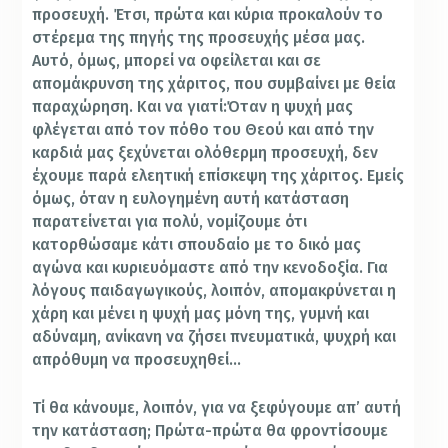
προσευχή.
Έτσι, πρώτα και κύρια προκαλούν το
στέρεμα της πηγής της προσευχής μέσα μας.
Αυτό, όμως, μπορεί να oφείλεται και σε
απομάκρυνση της χάριτος, που συμβαίνει με θεία
παραχώρηση. Και να γιατί:
Όταν η ψυχή μας
φλέγεται από τον πόθο του Θεού και από την
καρδιά μας ξεχύνεται ολόθερμη προσευχή, δεν
έχουμε παρά ελεητική επίσκεψη της χάριτος. Εμείς
όμως, όταν η ευλογημένη αυτή κατάσταση
παρατείνεται για πολύ, νομίζουμε ότι
κατορθώσαμε κάτι σπουδαίο με το δικό μας
αγώνα και κυριευόμαστε από την κενοδοξία. Για
λόγους παιδαγωγικούς, λοιπόν, απομακρύνεται η
χάρη και μένει η ψυχή μας μόνη της, γυμνή και
αδύναμη, ανίκανη να ζήσει πνευματικά, ψυχρή και
απρόθυμη να προσευχηθεί…
Τί θα κάνουμε, λοιπόν, για να ξεφύγουμε απ’ αυτή
την κατάσταση; Πρώτα-πρώτα θα φροντίσουμε