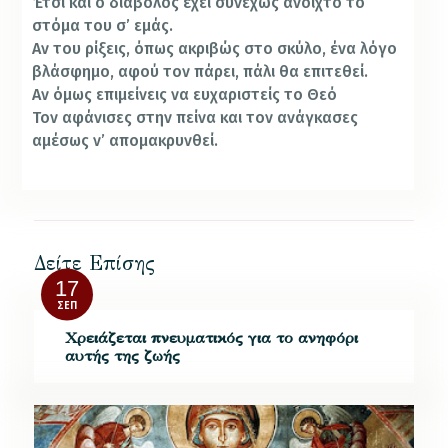
Έτσι και ο διάβολος έχει συνεχώς ανοιχτό το
στόμα του σ’ εμάς.
Αν του ρίξεις, όπως ακριβώς στο σκύλο, ένα λόγο
βλάσφημο, αφού τον πάρει, πάλι θα επιτεθεί.
Αν όμως επιμείνεις να ευχαριστείς το Θεό
Τον αφάνισες στην πείνα και τον ανάγκασες
αμέσως ν’ απομακρυνθεί.
Δείτε Επίσης
17
ΣΕΠ
Χρειάζεται πνευματικός για το ανηφόρι
αυτής της ζωής