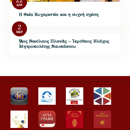
22
ΑΠΡ
Η Θεία Ευχαριστία και η συχνή σχέση
2
ΜΑΡ
Ἅγιος Νικόλαος Πλανᾶς – Ἱερόθεος Βλάχος
Μητροπολίτης Ναυπάκτου