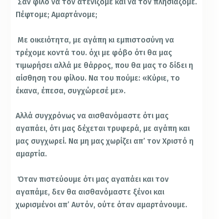
Σαν φίλο να τον ατενίζομε και να τον πλησιάζομε.
Πέφτομε; Αμαρτάνομε;
Με οικειότητα, με αγάπη κι εμπιστοσύνη να
τρέχομε κοντά του. όχι με φόβο ότι θα μας
τιμωρήσει αλλά με θάρρος, που θα μας το δίδει η
αίσθηση του φίλου. Να του πούμε: «Κύριε, το
έκανα, έπεσα, συγχώρεσέ με».
Αλλά συγχρόνως να αισθανόμαστε ότι μας
αγαπάει, ότι μας δέχεται τρυφερά, με αγάπη και
μας συγχωρεί. Να μη μας χωρίζει απ’ τον Χριστό η
αμαρτία.
Όταν πιστεύουμε ότι μας αγαπάει και τον
αγαπάμε, δεν θα αισθανόμαστε ξένοι και
χωρισμένοι απ’ Αυτόν, ούτε όταν αμαρτάνουμε.