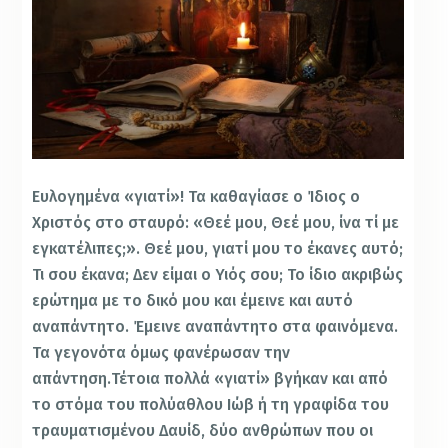
Ευλογημένα «γιατί»! Τα καθαγίασε ο Ίδιος ο
Χριστός στο σταυρό: «Θεέ μου, Θεέ μου, ίνα τί με
εγκατέλιπες;». Θεέ μου, γιατί μου το έκανες αυτό;
Τι σου έκανα; Δεν είμαι ο Υιός σου; Το ίδιο ακριβώς
ερώτημα με το δικό μου και έμεινε και αυτό
αναπάντητο. Έμεινε αναπάντητο στα φαινόμενα.
Τα γεγονότα όμως φανέρωσαν την
απάντηση.Τέτοια πολλά «γιατί» βγήκαν και από
το στόμα του πολύαθλου Ιώβ ή τη γραφίδα του
τραυματισμένου Δαυίδ, δύο ανθρώπων που οι