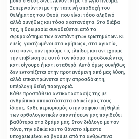
μόνο ο Θεός δίνει. Λύνονται με το Άγιο Πνεύμα.
Ξεπερνιούνται με την ταπεινή αποδοχή του
θελήματος του Θεού, που είναι τόσο αληθινό
αλλά συνήθως και τόσο ακατανόητο. Στο διάβα
της, η δοκιμασία συνοδεύεται από το
σφυροκόπημα των αναπάντητων ερωτημάτων. Κι
εμείς, γαντζωμένοι στα «μήπως», στα «γιατί»,
στα «αν», συντηρούμε τις ελπίδες και αντέχουμε
την επιβίωση σε αυτό τον κόσμο, προσδοκώντας
κάτι σίγουρο ή κάτι σταθερό. Αυτό όμως συνήθως
δεν εντοπίζεται στην προτεινόμενη από μας λύση,
αλλά επικεντρώνεται στην απροσδόκητη,
υπέρλογη θεϊκή παρηγοριά.
Κάθε προσπάθεια αντικατάστασής της με
ανθρώπινα υποκατάστατα αδικεί εμάς τους
ίδιους. Κάθε περιορισμός στην ασφυκτική θηλιά
των ορθολογιστικών απαντήσεων μας παγιδεύει
βαθύτερα στο δράμα μας. Στον διάλογο με τον
πόνο, την αδικία και το θάνατο είμαστε
υποχρεωμένοι να βγούμε από τα ανθρώπινα