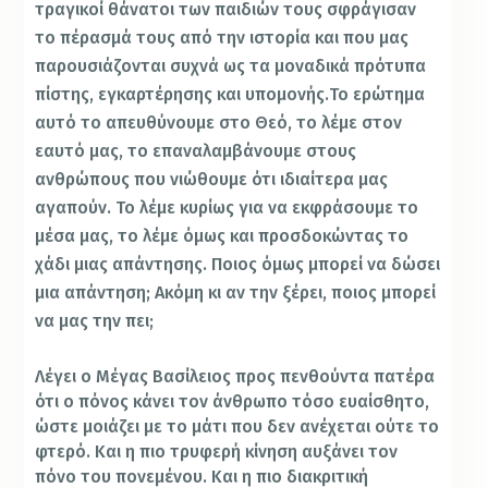
τραγικοί θάνατοι των παιδιών τους σφράγισαν
το πέρασμά τους από την ιστορία και που μας
παρουσιάζονται συχνά ως τα μοναδικά πρότυπα
πίστης, εγκαρτέρησης και υπομονής.Το ερώτημα
αυτό το απευθύνουμε στο Θεό, το λέμε στον
εαυτό μας, το επαναλαμβάνουμε στους
ανθρώπους που νιώθουμε ότι ιδιαίτερα μας
αγαπούν. Το λέμε κυρίως για να εκφράσουμε το
μέσα μας, το λέμε όμως και προσδοκώντας το
χάδι μιας απάντησης. Ποιος όμως μπορεί να δώσει
μια απάντηση; Ακόμη κι αν την ξέρει, ποιος μπορεί
να μας την πει;
Λέγει ο Μέγας Βασίλειος προς πενθούντα πατέρα
ότι ο πόνος κάνει τον άνθρωπο τόσο ευαίσθητο,
ώστε μοιάζει με το μάτι που δεν ανέχεται ούτε το
φτερό. Και η πιο τρυφερή κίνηση αυξάνει τον
πόνο του πονεμένου. Και η πιο διακριτική