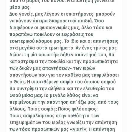
από το βάρος του πόνου. Η απάντηση γεννιέται
μέσα μας.
Δυο γονείς, μας λέγουν οι επιστήμονες, μπορούν
να κάνουν άπειρα διαφορετικά παιδιά. Όσο
διαφέρουν οι φυσιογνωμίες μας, άλλο τόσο και
παραπάνω ποικίλουν οι εκφράσεις του
εσωτερικού κόσμου μας. Το ίδιο και οι απαντήσεις
στα μεγάλα αυτά ερωτήματα. Αν ένας τρίτος μας
δώσει τη μία «σωστή» δήθεν απάντησή του, θα
καταστρέψει την ποικιλία και την προσωπικότητα
των δικών μας απαντήσεων- των ιερών
απαντήσεων που για τον καθένα μας επιφυλάσσει
ο Θεός. Η υποτιθέμενη σοφία του όποιου σοφού
θα συντρίψει την αλήθεια και την ελευθερία του
Θεού μέσα μας.Το μεγάλο λάθος είναι να
περιμένουμε την απάντηση απʼ έξω μας, από τους
άλλους. Ποιος σοφός; Ποιος φιλόσοφος;
Ποιος ασφαλισμένος στην ορθότητα των
επιχειρημάτων του ιερέας γνωρίζει την απάντηση
των τόσο προσωπικών μας «γιατί»; Η απάντηση