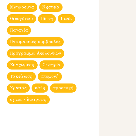
Μνημόσυνα
Νηστεία
Οικογένεια
Πίστη
Παιδί
Παναγία
Πνευματικές συμβουλές
Πρόγραμμα Ακολουθιών
Συγχώρεση
Σωτηρία
Ταπείνωση
Υπομονή
Χριστός
πάθη
προσευχή
υγεια - διατροφη