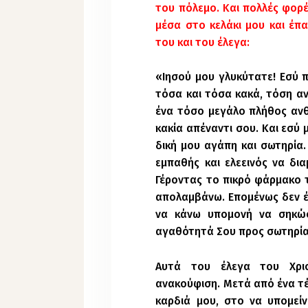
του πόλεμο. Και πολλές φορέ
μέσα στο κελάκι μου και έπ
του και του έλεγα:
«Ιησού μου γλυκύτατε! Εσύ 
τόσα και τόσα κακά, τόση αν
ένα τόσο μεγάλο πλήθος ανθ
κακία απέναντι σου. Και εσύ 
δική μου αγάπη και σωτηρία
εμπαθής και ελεεινός να δια
Γέροντας το πικρό φάρμακο 
απολαμβάνω. Επομένως δεν έχ
να κάνω υπομονή να σηκώ
αγαθότητά Σου προς σωτηρία
Αυτά του έλεγα του Χρι
ανακούφιση. Μετά από ένα τέ
καρδιά μου, στο να υπομεί