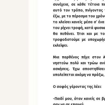
συνέχεια, σε κάθε τέτοια π
αυτό τον τρόπο, πνίγοντας 
έξω, με το πέρασμα του χρόν
το κλείσει κανείς μέσα σ’ έν
του ρίχνει τροφή, κατά φυσι
θα πεθάνει. Έτσι και με τ
τροφοδοτούμε με υποχωρήσε
εκλείψει.
Μια παρθένος πήγε στον Α
νηστεύω πολύ και τρώω ανά
ασκήσεις. Έχω αποστηθίσει
υπολείπεται ακόμη να πράξω,
Ο σοφός γέροντας της λέει:
-Παιδί μου, όταν κανείς σε β
σαν να σε επαινεί;