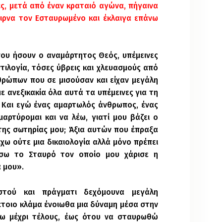
ς, μετά από έναν κραταιό αγώνα, πήγαινα
αιρνα τον Εσταυρωμένο και έκλαιγα επάνω
που ήσουν ο αναμάρτητος Θεός, υπέμεινες
τιλογία, τόσες ύβρεις και χλευασμούς από
ρώπων που σε μισούσαν και είχαν μεγάλη
με ανεξικακία όλα αυτά τα υπέμεινες για τη
. Και εγώ ένας αμαρτωλός άνθρωπος, ένας
μαρτύρομαι και να λέω, γιατί μου βάζει ο
της σωτηρίας μου; Άξια αυτών που έπραξα
ω ούτε μια δικαιολογία αλλά μόνο πρέπει
σω το Σταυρό τον οποίο μου χάρισε η
 μου».
στού και πράγματι δεχόμουνα μεγάλη
τοιο κλάμα ένοιωθα μια δύναμη μέσα στην
νω μέχρι τέλους, έως ότου να σταυρωθώ