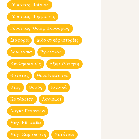
Γέροντας Παΐσιος
Γέροντας Πορφύριος
Γέροντας Ὀσιος Πορφύριος
Διάφορα
Διδακτικές ιστορίες
Δοκιμασία
Εγωισμός
Εκκλησιασμός
Εξομολόγηση
Θάνατος
Θεία Κοινωνία
Θεός
Θυμός
Ιατρικά
Κατάκριση
Λογισμοί
Λόγια Γερόντων
Μεγ. Βδομἀδα
Μεγ. Σαρακοστή
Μετάνοια