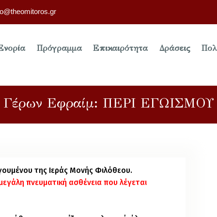
fo@theomitoros.gr
Ενορία
Πρόγραμμα
Επικαιρότητα
Δράσεις
Πολ
Γέρων Εφραίμ: ΠΕΡΙ ΕΓΩΙΣΜΟΥ
ηγουμένου της Ιεράς Μονής Φιλόθεου.
 μεγάλη πνευματική ασθένεια που λέγεται