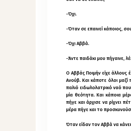
-Όχι.
-Όταν σε επαινεί κάποιος, σου
-Όχι Αββά.
-Άντε παιδάκι μου πήγαινε, λέε
Ο Αββάς Ποιμήν είχε άλλους 
Ανούβ. Και κάποτε όλοι μαζί 
παλιό ειδωλολατρικό ναό που
μία θεότητα. Και κάποια μέ
πήγε και άρχισε να ρίχνει πέ
μέρα πήγε και το προσκυνούσε
Όταν είδαν τον Αββά να κάνει