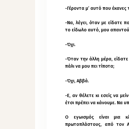
-Γέροντα μ’ αυτό που έκανες τ
-Να, λέγει, όταν με είδατε 
το είδωλο αυτό, μου απαντού
-Όχι.
-Όταν την άλλη μέρα, είδατε
πάλι να μου πει τίποτα;
-Όχι, Αββά.
-Ε, αν θέλετε κι εσείς να με
έτσι πρέπει να κάνουμε. Να υ
Ο εγωισμός είναι μια κ
πρωτοπλάστους, από τον Α