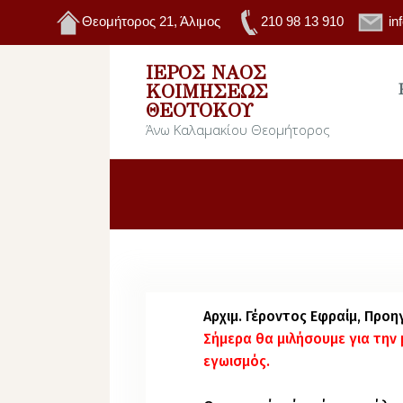
Θεομήτορος 21, Άλιμος
210 98 13 910
in
ΙΕΡΌΣ ΝΑΌΣ
ΚΟΙΜΉΣΕΩΣ
ΘΕΟΤΌΚΟΥ
Άνω Καλαμακίου Θεομήτορος
Αρχιμ. Γέροντος Εφραίμ, Προ
Σήμερα θα μιλήσουμε για την
εγωισμός.