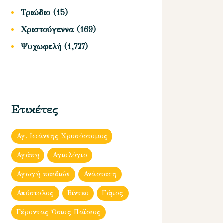
Τριώδιο
(15)
Χριστούγεννα
(169)
Ψυχωφελή
(1,727)
Ετικέτες
Αγ. Ιωάννης Χρυσόστομος
Αγάπη
Αγιολόγιο
Αγωγή παιδιών
Ανάσταση
Απόστολος
Βίντεο
Γάμος
Γέροντας Όσιος Παΐσιος