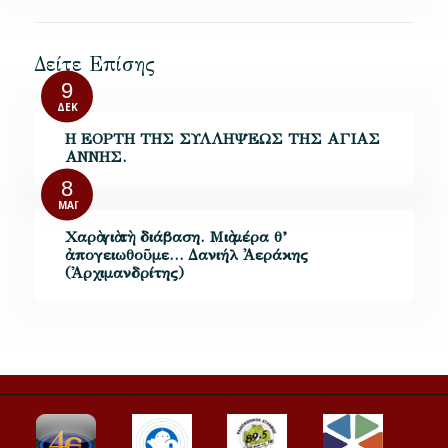
Δείτε Επίσης
9
ΔΕΚ
Η ΕΟΡΤΗ ΤΗΣ ΣΥΛΛΗΨΕΩΣ ΤΗΣ ΑΓΙΑΣ
ΑΝΝΗΣ.
8
ΜΆΙ
Χαρὰ γιὰ τὴ διάβαση. Μιὰ μέρα θ’
ἀπογειωθοῦμε… Δανιήλ Ἀεράκης
(Ἀρχιμανδρίτης)