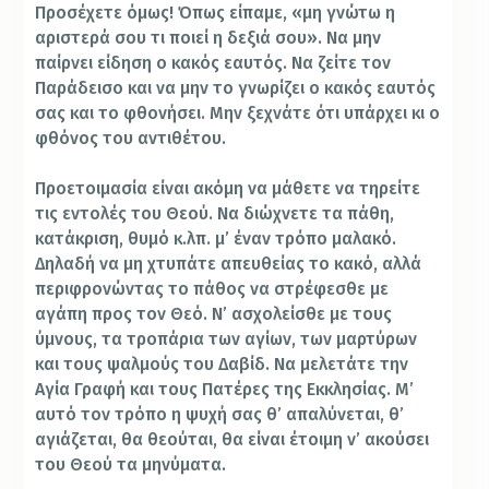
Προσέχετε όμως! Όπως είπαμε, «μη γνώτω η
αριστερά σου τι ποιεί η δεξιά σου». Να μην
παίρνει είδηση ο κακός εαυτός. Να ζείτε τον
Παράδεισο και να μην το γνωρίζει ο κακός εαυτός
σας και το φθονήσει. Μην ξεχνάτε ότι υπάρχει κι ο
φθόνος του αντιθέτου.
Προετοιμασία είναι ακόμη να μάθετε να τηρείτε
τις εντολές του Θεού. Να διώχνετε τα πάθη,
κατάκριση, θυμό κ.λπ. μ’ έναν τρόπο μαλακό.
Δηλαδή να μη χτυπάτε απευθείας το κακό, αλλά
περιφρονώντας το πάθος να στρέφεσθε με
αγάπη προς τον Θεό. Ν’ ασχολείσθε με τους
ύμνους, τα τροπάρια των αγίων, των μαρτύρων
και τους ψαλμούς του Δαβίδ. Να μελετάτε την
Αγία Γραφή και τους Πατέρες της Εκκλησίας. Μ’
αυτό τον τρόπο η ψυχή σας θ’ απαλύνεται, θ’
αγιάζεται, θα θεούται, θα είναι έτοιμη ν’ ακούσει
του Θεού τα μηνύματα.