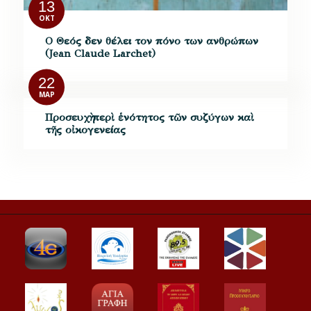
13
ΟΚΤ
Ο Θεός δεν θέλει τον πόνο των ανθρώπων
(Jean Claude Larchet)
22
ΜΑΡ
Προσευχὴ περὶ ἑνότητος τῶν συζύγων καὶ
τῆς οἰκογενείας