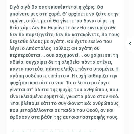
Σιγά σιγά θα σας επισκέπτεται η χάρις. Θα
μπαίνετε μες στη χαρά. Θ’ αρχίσετε να ζείτε στην
ειρήνη, οπότε μετά θα γίνετε πιο δυνατοί με τη
θεία χάρι. Δεν θα θυμώνετε δεν θα εκνευρίζεσθε,
δεν θα παρεξηγείτε, δεν θα κατακρίνετε, θα τους
δέχεσθε όλους με αγάπη. Θα έχετε εκείνο που
λέγει ο Απόστολος Παύλος: «Η αγάπη ου
περπερεύεται … ουκ ασχημονεί … ου χαίρει επί τη
αδικία, συγχαίρει δε τη αληθεία· πάντα στέγει,
πάντα πιστεύει, πάντα ελπίζει, πάντα υπομένει. Η
αγάπη ουδέποτε εκπίπτει». Η ευχή καθαρίζει την
ψυχή και κρατάει το νου. Το τελειότερο έργο
γίνεται στ’ άδυτα της ψυχής του ανθρώπου, που
είναι κλεισμένα ερμητικά, γνωστά μόνο στον Θεό.
Έτσι βλέπομε κάτι το συγκλονιστικό: ανθρώπους
που μεταβάλλονται σε παιδιά του Θεού, αν και
έφθασαν στα βάθη της αυτοκαταστροφής τους.
————————————————————–