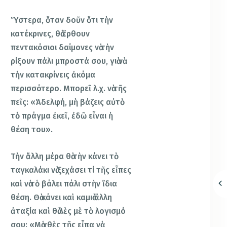
Ὕστερα, ὅταν δοῦν ὅτι τὴν
κατέκρινες, θὰ ἔρθουν
πεντακόσιοι δαίμονες νὰ τὴν
ρίξουν πάλι μπροστά σου, γιὰ νὰ
τὴν κατακρίνεις ἀκόμα
περισσότερο. Μπορεῖ λ.χ. νὰ τῆς
πεῖς: «Ἀδελφή, μὴ βάζεις αὐτὸ
τὸ πράγμα ἐκεῖ, ἐδῶ εἶναι ἡ
θέση του».
Τὴν ἄλλη μέρα θὰ τὴν κάνει τὸ
ταγκαλάκι νὰ ξεχάσει τί τῆς εἶπες
καὶ νὰ τὸ βάλει πάλι στὴν ἴδια
θέση. Θὰ κάνει καὶ καμιὰ ἄλλη
ἀταξία καὶ θὰ λὲς μὲ τὸ λογισμό
σου: «Μὰ χθὲς τῆς εἶπα νὰ