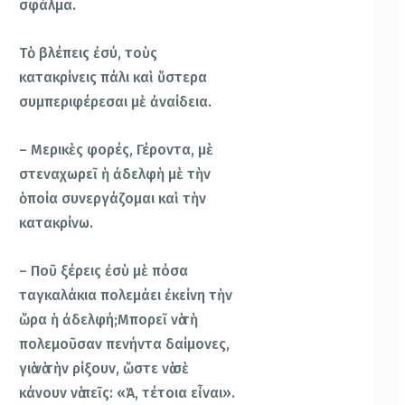
σφάλμα.
Τὸ βλέπεις ἐσύ, τοὺς
κατακρίνεις πάλι καὶ ὕστερα
συμπεριφέρεσαι μὲ ἀναίδεια.
– Μερικὲς φορές, Γέροντα, μὲ
στεναχωρεῖ ἡ ἀδελφὴ μὲ τὴν
ὁποία συνεργάζομαι καὶ τὴν
κατακρίνω.
– Ποῦ ξέρεις ἐσὺ μὲ πόσα
ταγκαλάκια πολεμάει ἐκείνη τὴν
ὥρα ἡ ἀδελφή;Μπορεῖ νὰ τὴ
πολεμοῦσαν πενήντα δαίμονες,
γιὰ νὰ τὴν ρίξουν, ὥστε νὰ σὲ
κάνουν νὰ πεῖς: «Ά, τέτοια εἶναι».