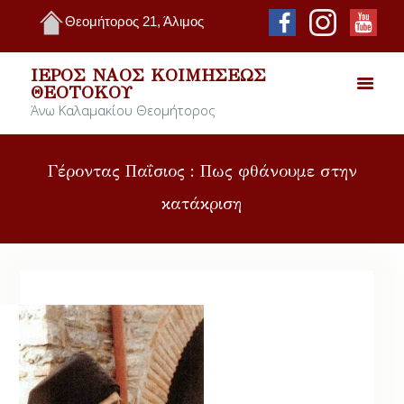
Θεομήτορος 21, Άλιμος
ΙΕΡΌΣ ΝΑΌΣ ΚΟΙΜΉΣΕΩΣ
ΘΕΟΤΌΚΟΥ
Άνω Καλαμακίου Θεομήτορος
Γέροντας Παΐσιος : Πως φθάνουμε στην
κατάκριση