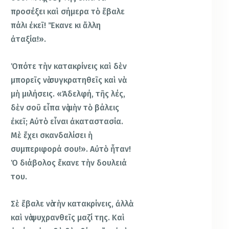
προσέξει καὶ σήμερα τὸ ἔβαλε
πάλι ἐκεῖ! Ἔκανε κι ἄλλη
ἀταξία!».
Ὁπότε τὴν κατακρίνεις καὶ δὲν
μπορεῖς νὰ συγκρατηθεῖς καὶ νὰ
μὴ μιλήσεις. «Ἀδελφή, τῆς λές,
δὲν σοῦ εἶπα νὰ μὴν τὸ βάλεις
ἐκεῖ; Αὐτὸ εἶναι ἀκαταστασία.
Μὲ ἔχει σκανδαλίσει ἡ
συμπεριφορά σου!». Αὐτὸ ἦταν!
Ὁ διάβολος ἔκανε τὴν δουλειά
του.
Σὲ ἔβαλε νὰ τὴν κατακρίνεις, ἀλλὰ
καὶ νὰ ψυχρανθεῖς μαζί της. Καὶ