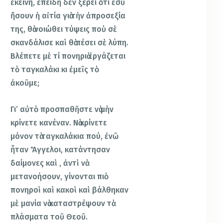
ἐκείνη, ἐπειδὴ δὲν ξέρει ὅτι ἐσὺ
ἤσουν ἡ αἰτία γιὰ τὴν ἀπροσεξία
της, θὰ νοιώθει τύψεις ποὺ σὲ
σκανδάλισε καὶ θὰ πέσει σὲ λύπη.
Βλέπετε μὲ τί πονηριὰ ἐργάζεται
τὸ ταγκαλάκι κι ἐμεῖς τὸ
ἀκοῦμε;
Γι’ αὐτὸ προσπαθῆστε νὰ μὴν
κρίνετε κανέναν. Νὰ κρίνετε
μόνον τὰ ταγκαλάκια πού, ἐνῶ
ἦταν Ἄγγελοι, κατάντησαν
δαίμονες καὶ , ἀντὶ νὰ
μετανοήσουν, γίνονται πιὸ
πονηροὶ καὶ κακοὶ καὶ βάλθηκαν
μὲ μανία νὰ καταστρέψουν τὰ
πλάσματα τοῦ Θεοῦ.