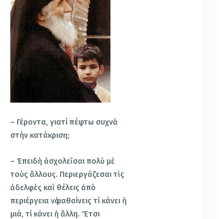
– Γέροντα, γιατί πέφτω συχνὰ
στὴν κατάκριση;
– Ἐπειδὴ ἀσχολεῖσαι πολὺ μὲ
τοὺς ἄλλους. Περιεργάζεσαι τὶς
ἀδελφὲς καὶ θέλεις ἀπὸ
περιέργεια νὰ μαθαίνεις τί κάνει ἡ
μιά, τί κάνει ἡ ἄλλη. Ἔτσι