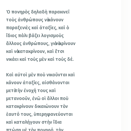
Ὁ πονηρὸς δηλαδὴ παρακινεῖ
τοὺς ἀνθρώπους νὰ κάνουν
παραξενιὲς καὶ ἀταξίες, καὶ ὁ
ἴδιος πάλι βάζει λογισμοὺς
ἄλλους ἀνθρώπους, γιὰ νὰ κρίνουν
καὶ νὰ κατακρίνουν, καὶ ἔτσι
νικάει καὶ τοὺς μὲν καὶ τοὺς δέ.
Καὶ αὐτοὶ μὲν ποὺ νικοῦνται καὶ
κάνουν ἀταξίες, αἰσθάνονται
μετὰ τὴν ἐνοχή τους καὶ
μετανοοῦν, ἐνῶ οἱ ἄλλοι ποὺ
κατακρίνουν δικαιώνουν τὸν
ἑαυτό τους, ὑπερηφανεύονται
καὶ καταλήγουν στὴν ἴδια
πτώση μὲ τὸν πονηρό, τὴν