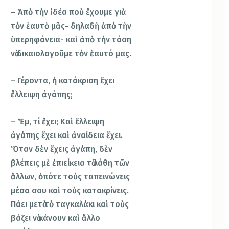
– Ἀπὸ τὴν ἰδέα ποὺ ἔχουμε γιὰ
τὸν ἑαυτὸ μᾶς- δηλαδὴ ἀπὸ τὴν
ὑπερηφάνεια- καὶ ἀπὸ τὴν τάση
νὰ δικαιολογοῦμε τὸν ἑαυτό μας.
– Γέροντα, ἡ κατάκριση ἔχει
ἔλλειψη ἀγάπης;
– Ἔμ, τί ἔχει; Καὶ ἔλλειψη
ἀγάπης ἔχει καὶ ἀναίδεια ἔχει.
Ὅταν δὲν ἔχεις ἀγάπη, δὲν
βλέπεις μὲ ἐπιείκεια τὰ λάθη τῶν
ἄλλων, ὁπότε τοὺς ταπεινώνεις
μέσα σου καὶ τοὺς κατακρίνεις.
Πάει μετὰ τὸ ταγκαλάκι καὶ τοὺς
βάζει νὰ κάνουν καὶ ἄλλο