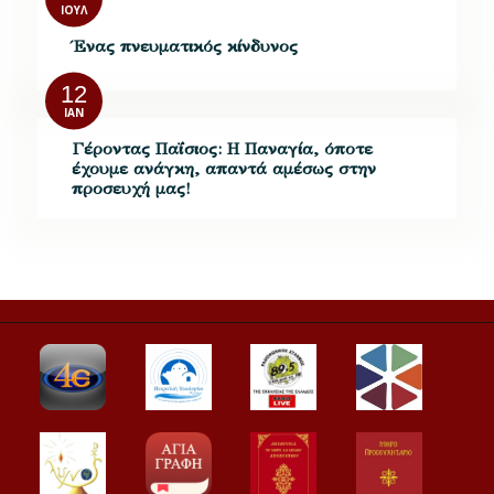
ΙΟΎΛ
Ένας πνευματικός κίνδυνος
12
ΙΑΝ
Γέροντας Παΐσιος: Η Παναγία, όποτε
έχουµε ανάγκη, απαντά αµέσως στην
προσευχή µας!