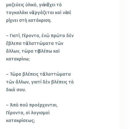
μαζεύεις ὑλικό, γιὰ νὰ ἔχει τὸ
ταγκαλάκι νὰ ἐργάζεται καὶ νὰ σὲ
ρίχνει στὴ κατάκριση.
– Γιατί, Γέροντα, ἐνῶ πρῶτα δὲν
ἔβλεπα τὰ ἐλαττώματα τῶν
ἄλλων, τώρα τὰ βλέπω καὶ
κατακρίνω;
– Τώρα βλέπεις τὰ ἐλαττώματα
τῶν ἄλλων, γιατί δὲν βλέπεις τὰ
δικά σου.
– Ἀπὸ ποῦ προέρχονται,
Γέροντα, οἱ λογισμοὶ
κατακρίσεως;