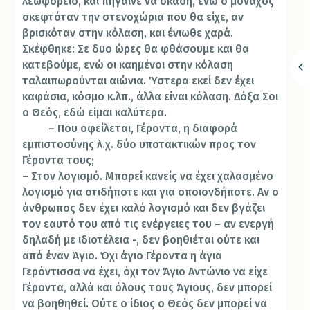
λεωφορείο, και πήγαινε να σκάση, ενώ ο μοναχός
σκεφτόταν την στενοχώρια που θα είχε, αν
βρισκόταν στην κόλαση, και ένιωθε χαρά.
Σκέφθηκε: Σε δυο ώρες θα φθάσουμε και θα
κατεβούμε, ενώ οι καημένοι στην κόλαση
ταλαιπωρούνται αιώνια. Ύστερα εκεί δεν έχει
καφάσια, κόσμο κ.λπ., άλλα είναι κόλαση. Δόξα Σοι
ο Θεός, εδώ είμαι καλύτερα.
– Που οφείλεται, Γέροντα, η διαφορά
εμπιστοσύνης λ.χ. δύο υποτακτικών προς τον
Γέροντα τους;
– Στον λογισμό. Μπορεί κανείς να έχει χαλασμένο
λογισμό για οτιδήποτε και για οποιονδήποτε. Αν ο
άνθρωπος δεν έχει καλό λογισμό και δεν βγάζει
τον εαυτό του από τις ενέργειες του – αν ενεργή
δηλαδή με ιδιοτέλεια -, δεν βοηθιέται ούτε και
από έναν Άγιο. Όχι άγιο Γέροντα η άγια
Γερόντισσα να έχει, όχι τον Άγιο Αντώνιο να είχε
Γέροντα, αλλά και όλους τους Άγιους, δεν μπορεί
να βοηθηθεί. Ούτε ο ίδιος ο Θεός δεν μπορεί να