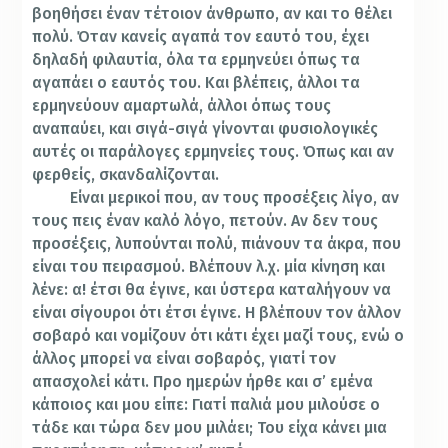
βοηθήσει έναν τέτοιον άνθρωπο, αν και το θέλει
πολύ. Όταν κανείς αγαπά τον εαυτό του, έχει
δηλαδή φιλαυτία, όλα τα ερμηνεύει όπως τα
αγαπάει ο εαυτός του. Και βλέπεις, άλλοι τα
ερμηνεύουν αμαρτωλά, άλλοι όπως τους
αναπαύει, και σιγά-σιγά γίνονται φυσιολογικές
αυτές οι παράλογες ερμηνείες τους. Όπως και αν
φερθείς, σκανδαλίζονται.
Είναι μερικοί που, αν τους προσέξεις λίγο, αν
τους πεις έναν καλό λόγο, πετούν. Αν δεν τους
προσέξεις, λυπούνται πολύ, πιάνουν τα άκρα, που
είναι του πειρασμού. Βλέπουν λ.χ. μία κίνηση και
λένε: α! έτσι θα έγινε, και ύστερα καταλήγουν να
είναι σίγουροι ότι έτσι έγινε. Η βλέπουν τον άλλον
σοβαρό και νομίζουν ότι κάτι έχει μαζί τους, ενώ ο
άλλος μπορεί να είναι σοβαρός, γιατί τον
απασχολεί κάτι. Προ ημερών ήρθε και σ’ εμένα
κάποιος και μου είπε: Γιατί παλιά μου μιλούσε ο
τάδε και τώρα δεν μου μιλάει; Του είχα κάνει μια