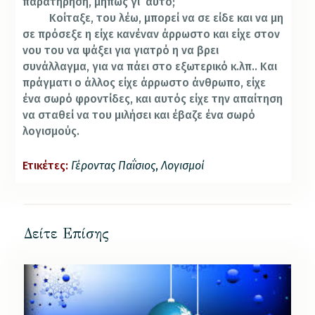
παρατήρηση, μήπως γι’ αυτό;
Κοίταξε, του λέω, μπορεί να σε είδε και να μη
σε πρόσεξε η είχε κανέναν άρρωστο και είχε στον
νου του να ψάξει για γιατρό η να βρει
συνάλλαγμα, για να πάει στο εξωτερικό κ.λπ.. Και
πράγματι ο άλλος είχε άρρωστο άνθρωπο, είχε
ένα σωρό φροντίδες, και αυτός είχε την απαίτηση
να σταθεί να του μιλήσει και έβαζε ένα σωρό
λογισμούς.
Ετικέτες:
Γέροντας Παΐσιος
,
Λογισμοί
Δείτε Επίσης