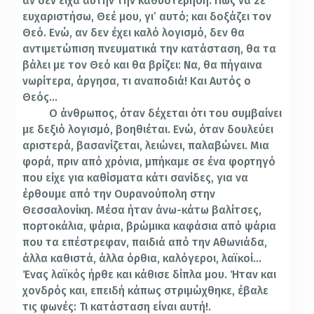
αν δεν είχα αυτήν την καθυστέρηση. Πως να Σε
ευχαριστήσω, Θεέ μου, γι’ αυτό; και δοξάζει τον
Θεό. Ενώ, αν δεν έχει καλό λογισμό, δεν θα
αντιμετώπιση πνευματικά την κατάσταση, θα τα
βάλει με τον Θεό και θα βρίζει: Να, θα πήγαινα
νωρίτερα, άργησα, τι αναποδιά! Και Αυτός ο
Θεός…
Ο άνθρωπος, όταν δέχεται ότι του συμβαίνει
με δεξιό λογισμό, βοηθιέται. Ενώ, όταν δουλεύει
αριστερά, βασανίζεται, λειώνει, παλαβώνει. Μια
φορά, πριν από χρόνια, μπήκαμε σε ένα φορτηγό
που είχε για καθίσματα κάτι σανίδες, για να
έρθουμε από την Ουρανούπολη στην
Θεσσαλονίκη. Μέσα ήταν άνω-κάτω βαλίτσες,
πορτοκάλια, ψάρια, βρώμικα καφάσια από ψάρια
που τα επέστρεφαν, παιδιά από την Αθωνιάδα,
άλλα καθιστά, άλλα όρθια, καλόγεροι, λαϊκοί…
Ένας λαϊκός ήρθε και κάθισε δίπλα μου. Ήταν και
χονδρός και, επειδή κάπως στριμώχθηκε, έβαλε
τις φωνές: Τι κατάσταση είναι αυτή!.