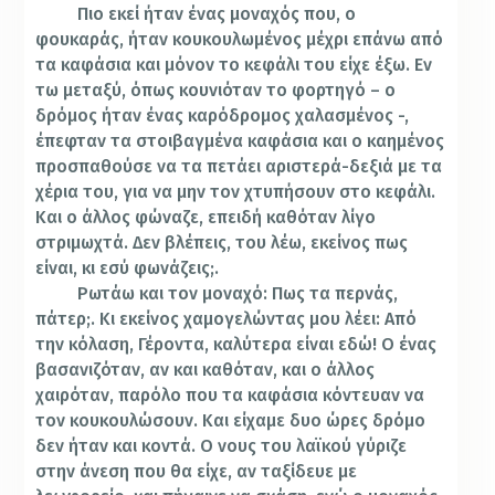
Πιο εκεί ήταν ένας μοναχός που, ο
φουκαράς, ήταν κουκουλωμένος μέχρι επάνω από
τα καφάσια και μόνον το κεφάλι του είχε έξω. Εν
τω μεταξύ, όπως κουνιόταν το φορτηγό – ο
δρόμος ήταν ένας καρόδρομος χαλασμένος -,
έπεφταν τα στοιβαγμένα καφάσια και ο καημένος
προσπαθούσε να τα πετάει αριστερά-δεξιά με τα
χέρια του, για να μην τον χτυπήσουν στο κεφάλι.
Και ο άλλος φώναζε, επειδή καθόταν λίγο
στριμωχτά. Δεν βλέπεις, του λέω, εκείνος πως
είναι, κι εσύ φωνάζεις;.
Ρωτάω και τον μοναχό: Πως τα περνάς,
πάτερ;. Κι εκείνος χαμογελώντας μου λέει: Από
την κόλαση, Γέροντα, καλύτερα είναι εδώ! Ο ένας
βασανιζόταν, αν και καθόταν, και ο άλλος
χαιρόταν, παρόλο που τα καφάσια κόντευαν να
τον κουκουλώσουν. Και είχαμε δυο ώρες δρόμο
δεν ήταν και κοντά. Ο νους του λαϊκού γύριζε
στην άνεση που θα είχε, αν ταξίδευε με