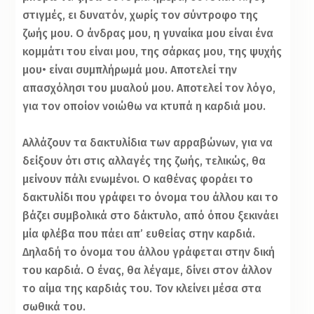
στιγμές, ει δυνατόν, χωρίς τον σύντροφο της
ζωής μου. Ο άνδρας μου, η γυναίκα μου είναι ένα
κομμάτι του είναι μου, της σάρκας μου, της ψυχής
μου• είναι συμπλήρωμά μου. Αποτελεί την
απασχόλησι του μυαλού μου. Αποτελεί τον λόγο,
για τον οποίον νοιώθω να κτυπά η καρδιά μου.
Αλλάζουν τα δακτυλίδια των αρραβώνων, για να
δείξουν ότι στις αλλαγές της ζωής, τελικώς, θα
μείνουν πάλι ενωμένοι. Ο καθένας φοράει το
δακτυλίδι που γράφει το όνομα του άλλου και το
βάζει συμβολικά στο δάκτυλο, από όπου ξεκινάει
μία φλέβα που πάει απ’ ευθείας στην καρδιά.
Δηλαδή το όνομα του άλλου γράφεται στην δική
του καρδιά. Ο ένας, θα λέγαμε, δίνει στον άλλον
το αίμα της καρδιάς του. Τον κλείνει μέσα στα
σωθικά του.