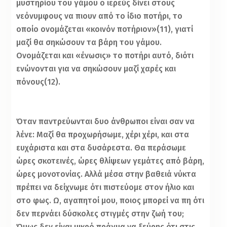
μυστηρίου του γάμου ο ιερεύς δίνει στους
νεόνυμφους να πιουν από το ίδιο ποτήρι, το
οποίο ονομάζεται «κοινόν ποτήριον»(11), γιατί
μαζί θα σηκώσουν τα βάρη του γάμου.
Ονομάζεται και «ένωσις» το ποτήρι αυτό, διότι
ενώνονται για να σηκώσουν μαζί χαρές και
πόνους(12).
Όταν παντρεύωνται δυο άνθρωποι είναι σαν να
λένε: Μαζί θα προχωρήσωμε, χέρι χέρι, και στα
ευχάριστα και στα δυσάρεστα. Θα περάσωμε
ώρες σκοτεινές, ώρες θλίψεων γεμάτες από βάρη,
ώρες μονοτονίας. Αλλά μέσα στην βαθειά νύκτα
πρέπει να δείχνωμε ότι πιστεύομε στον ήλιο και
στο φως. Ω, αγαπητοί μου, ποιος μπορεί να πη ότι
δεν περνάει δύσκολες στιγμές στην ζωή του;
Όμως δεν είναι μικρό πράγμα να ξεύρης ότι στις