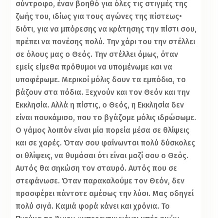
σύντροφο, έναν βοηθό για όλες τις στιγμές της
ζωής του, ιδίως για τους αγώνες της πίστεως•
διότι, για να μπόρεσης να κράτησης την πίστι σου,
πρέπει να πονέσης πολύ. Την χάρι του την στέλλει
σε όλους μας ο Θεός. Την στέλλει όμως, όταν
εμείς είμεθα πρόθυμοι να υπομένωμε και να
υποφέρωμε. Μερικοί μόλις δουν τα εμπόδια, το
βάζουν στα πόδια. Ξεχνούν και τον Θεόν και την
Εκκλησία. Αλλά η πίστις, ο Θεός, η Εκκλησία δεν
είναι πουκάμισο, που το βγάζομε μόλις ιδρώσωμε.
Ο γάμος λοιπόν είναι μία πορεία μέσα σε θλίψεις
και σε χαρές. Όταν σου φαίνωνται πολύ δύσκολες
οι θλίψεις, να θυμάσαι ότι είναι μαζί σου ο Θεός.
Αυτός θα σηκώση τον σταυρό. Αυτός που σε
στεφάνωσε. Όταν παρακαλούμε τον Θεόν, δεν
προσφέρει πάντοτε αμέσως την λύσι. Μας οδηγεί
πολύ σιγά. Καμιά φορά κάνει και χρόνια. Το