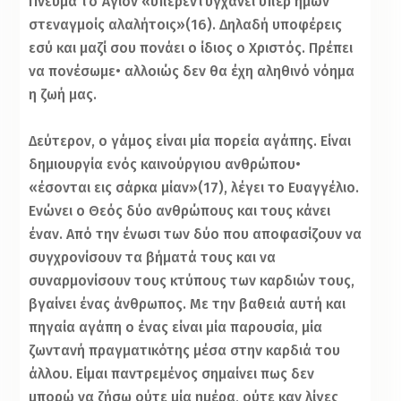
Πνεύμα το Άγιον «υπερεντυγχάνει υπέρ ημών
στεναγμοίς αλαλήτοις»(16). Δηλαδή υποφέρεις
εσύ και μαζί σου πονάει ο ίδιος ο Χριστός. Πρέπει
να πονέσωμε• αλλοιώς δεν θα έχη αληθινό νόημα
η ζωή μας.
Δεύτερον, ο γάμος είναι μία πορεία αγάπης. Είναι
δημιουργία ενός καινούργιου ανθρώπου•
«έσονται εις σάρκα μίαν»(17), λέγει το Ευαγγέλιο.
Ενώνει ο Θεός δύο ανθρώπους και τους κάνει
έναν. Από την ένωσι των δύο που αποφασίζουν να
συγχρονίσουν τα βήματά τους και να
συναρμονίσουν τους κτύπους των καρδιών τους,
βγαίνει ένας άνθρωπος. Με την βαθειά αυτή και
πηγαία αγάπη ο ένας είναι μία παρουσία, μία
ζωντανή πραγματικότης μέσα στην καρδιά του
άλλου. Είμαι παντρεμένος σημαίνει πως δεν
μπορώ να ζήσω ούτε μία ημέρα, ούτε καν λίγες