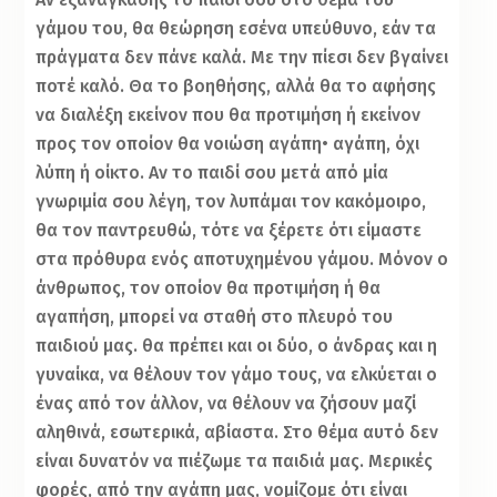
γάμου του, θα θεώρηση εσένα υπεύθυνο, εάν τα
πράγματα δεν πάνε καλά. Με την πίεσι δεν βγαίνει
ποτέ καλό. Θα το βοηθήσης, αλλά θα το αφήσης
να διαλέξη εκείνον που θα προτιμήση ή εκείνον
προς τον οποίον θα νοιώση αγάπη• αγάπη, όχι
λύπη ή οίκτο. Αν το παιδί σου μετά από μία
γνωριμία σου λέγη, τον λυπάμαι τον κακόμοιρο,
θα τον παντρευθώ, τότε να ξέρετε ότι είμαστε
στα πρόθυρα ενός αποτυχημένου γάμου. Μόνον ο
άνθρωπος, τον οποίον θα προτιμήση ή θα
αγαπήση, μπορεί να σταθή στο πλευρό του
παιδιού μας. θα πρέπει και οι δύο, ο άνδρας και η
γυναίκα, να θέλουν τον γάμο τους, να ελκύεται ο
ένας από τον άλλον, να θέλουν να ζήσουν μαζί
αληθινά, εσωτερικά, αβίαστα. Στο θέμα αυτό δεν
είναι δυνατόν να πιέζωμε τα παιδιά μας. Μερικές
φορές, από την αγάπη μας, νομίζομε ότι είναι