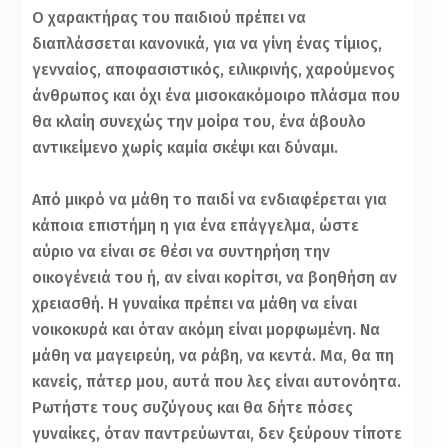
Ο χαρακτήρας του παιδιού πρέπει να
διαπλάσσεται κανονικά, για να γίνη ένας τίμιος,
γενναίος, αποφασιστικός, ειλικρινής, χαρούμενος
άνθρωπος και όχι ένα μισοκακόμοιρο πλάσμα που
θα κλαίη συνεχώς την μοίρα του, ένα άβουλο
αντικείμενο χωρίς καμία σκέψι και δύναμι.
Από μικρό να μάθη το παιδί να ενδιαφέρεται για
κάποια επιστήμη η για ένα επάγγελμα, ώστε
αύριο να είναι σε θέσι να συντηρήση την
οικογένειά του ή, αν είναι κορίτσι, να βοηθήση αν
χρειασθή. Η γυναίκα πρέπει να μάθη να είναι
νοικοκυρά και όταν ακόμη είναι μορφωμένη. Να
μάθη να μαγειρεύη, να ράβη, να κεντά. Μα, θα πη
κανείς, πάτερ μου, αυτά που λες είναι αυτονόητα.
Ρωτήστε τους συζύγους και θα δήτε πόσες
γυναίκες, όταν παντρεύωνται, δεν ξεύρουν τίποτε