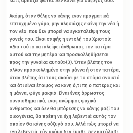
κάτι, αρπάζει φωτιά. Δεν κάνει για σύζυγός σου.
Ακόμη, όταν θέλης να κάνης έναν πραγματικά
επιτυχημένο γάμο, μην πλησιάζης εκείνη την νέα ή
τον νέο, που δεν μπορεί να εγκαταλείψη τους
γονείς του. Είναι σαφής η εντολή του Χριστού:
«Δια τούτο καταλείψει άνθρωπος τον πατέρα
αυτού και την μητέρα και προσκολληθήσεται
προς την γυναίκα αυτού»(3). Όταν βλέπης τον
άλλον προσκολλημένο στην μάννα ή στον πατέρα,
όταν βλέπης ότι τους ακούει με το στόμα ανοικτό
και ότι είναι έτοιμος να κάνη ό,τι πη ο πατέρας και
η μάννα, φύγε μακριά. Είναι ένας άρρωστος
συναισθηματικά, ένας ανώριμος ψυχικά
άνθρωπος και δεν θα μπόρεσης να κάνης μαζί του
οικογένεια, θα πρέπη να έχη λεβεντιά αυτός τον
οποίον θα κάνης σύζυγό σου. Αλλά πώς μπορεί να
έχη λεβεντιά, εάν ακόμη δεν έμαθε, δεν κατάλαβε,