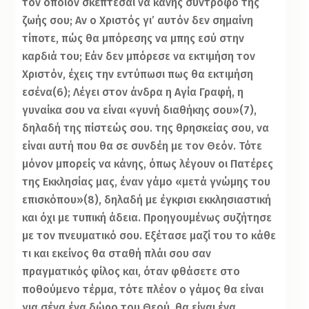
τον οποίον σκέπτεσαι να κάνης σύντροφο της
ζωής σου; Αν ο Χριστός γι’ αυτόν δεν σημαίνη
τίποτε, πώς θα μπόρεσης να μπης εσύ στην
καρδιά του; Εάν δεν μπόρεσε να εκτιμήση τον
Χριστόν, έχεις την εντύπωσι πως θα εκτιμήση
εσένα(6); Λέγει στον άνδρα η Αγία Γραφή, η
γυναίκα σου να είναι «γυνή διαθήκης σου»(7),
δηλαδή της πίστεώς σου. της θρησκείας σου, να
είναι αυτή που θα σε συνδέη με τον Θεόν. Τότε
μόνον μπορείς να κάνης, όπως λέγουν οι Πατέρες
της Εκκλησίας μας, έναν γάμο «μετά γνώμης του
επισκόπου»(8), δηλαδή με έγκρισι εκκλησιαστική
και όχι με τυπική άδεια. Προηγουμένως συζήτησε
με τον πνευματικό σου. Εξέτασε μαζί του το κάθε
τι και εκείνος θα σταθή πλάι σου σαν
πραγματικός φίλος και, όταν φθάσετε στο
ποθούμενο τέρμα, τότε πλέον ο γάμος θα είναι
για σένα ένα δώρο του Θεού. θα είναι ένα