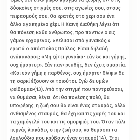
δύσκολες στιγμές σου, στις αγωνίες σου, στους
πειρασμούς σου, θα κρατάς στο χέρι σου ένα
άλλο αγαπημένο χέρι. Η Καινή Διαθήκη λέγει ότι
θα πόνεση κάθε άνθρωπος, προ πάντων ο εις
γάμον ερχόμενος. «Λέλυσαι από γυναικός;»
ερωτά ο απόστολος Παύλος. Είσαι δηλαδή
ανύπανδρος; «Μη ζήτει γυναίκα• εάν δε και γήμης,
ουχ ήμαρτες». Εάν παντρευθής, δεν έχεις αμαρτία.
«Και εάν γήμη η παρθένος, ουχ ήμαρτε• θλϊψιν δε
τη σαρκί έξουσιν οι τοιούτοι. Εγώ δε υμών
φείδομαι»(13). Από την στιγμή που παντρεύεσαι,
να θυμάσαι, λέγει, ότι θα πονέσης πολύ, θα
υποφέρης, η ζωή σου θα είναι ένας σταυρός, αλλά
ανθισμένος σταυρός, θα έχη και τις χαρές του και
τα χαμόγελά του και τις ομορφιές του. Όταν πάλι
περνάς λιακάδες στην ζωή σου, να θυμάσαι τα
λουλούδια που κρύβουν έναν σταυρό(14). Έτσι