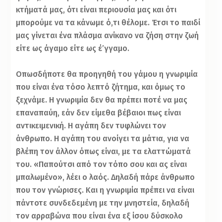
κτήματά μας, ότι είναι περιουσία μας και ότι
μπορούμε να τα κάνωμε ό,τι θέλομε. Έτσι το παιδί
μας γίνεται ένα πλάσμα ανίκανο να ζήση στην ζωή
είτε ως άγαμο είτε ως έ’γγαμο.
Οπωσδήποτε θα προηγηθή του γάμου η γνωριμία
που είναι ένα τόσο λεπτό ζήτημα, και όμως το
ξεχνάμε. Η γνωριμία δεν θα πρέπει ποτέ να μας
επαναπαύη, εάν δεν είμεθα βέβαιοι πως είναι
αντικειμενική. Η αγάπη δεν τυφλώνει τον
άνθρωπο. Η αγάπη του ανοίγει τα μάτια, για να
βλέπη τον άλλον όπως είναι, με τα ελαττώματά
του. «Παπούτσι από τον τόπο σου και ας είναι
μπαλωμένο», λέει ο λαός. Δηλαδή πάρε άνθρωπο
που τον γνώρισες. Και η γνωριμία πρέπει να είναι
πάντοτε συνδεδεμένη με την μνηστεία, δηλαδή
τον αρραβώνα που είναι ένα εξ ίσου δύσκολο