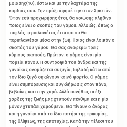
μοιάσης(10), έστω και με την λαχτάρα της
καρδιάς σου. Την πράξι άφησέ την στον Χριστόν.
Όταν εσύ προχωρήσης έτσι, θα νοιώσης αληθινά
ποιος είναι ο σκοπός του γάμου. Αλλοιώς, όπως ο
τυφλός περιπλανιέται, έτσι και συ θα
περιπλανιέσαι μέσα στην ζωή. Ποιος είναι λοιπόν ο
σκοπός του γάμου; Θα σας αναφέρω τρεις
κύριους σκοπούς. Πρώτον, ο γάμος είναι μία
πορεία πόνου. Η συντροφιά του άνδρα και της
γυναίκας ονομάζεται συζυγία, δηλαδή κάτω από
τον ίδιο ζυγό σηκώνουν κοινό φορτίο. Ο γάμος
είναι συμπόρευσις και συγκλήρωσις στον πόνο,
βεβαίως και στην χαρά. Αλλά συνήθως οι έξι
χορδές της ζωής μας χτυπούν πένθιμα και η μία
μόνον χτυπάει χαρούμενα. Θα πίνουν ο άνδρας
και η γυναίκα από το ίδιο ποτήρι της τρικυμίας,
της θλίψεως, της αποτυχίας. Κατά την τέλεσι του