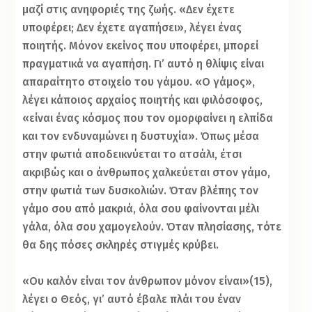
μαζί στις ανηφοριές της ζωής. «Δεν έχετε
υποφέρει; Δεν έχετε αγαπήσει», λέγει ένας
ποιητής. Μόνον εκείνος που υποφέρει, μπορεί
πραγματικά να αγαπήση. Γι’ αυτό η θλίψις είναι
απαραίτητο στοιχείο του γάμου. «Ο γάμος»,
λέγει κάποιος αρχαίος ποιητής και φιλόσοφος,
«είναι ένας κόσμος που τον ομορφαίνει η ελπίδα
και τον ενδυναμώνει η δυστυχία». Όπως μέσα
στην φωτιά αποδεικνύεται το ατσάλι, έτσι
ακριβώς και ο άνθρωπος χαλκεύεται στον γάμο,
στην φωτιά των δυσκολιών. Όταν βλέπης τον
γάμο σου από μακριά, όλα σου φαίνονται μέλι
γάλα, όλα σου χαμογελούν. Όταν πλησίασης, τότε
θα δης πόσες σκληρές στιγμές κρύβει.
«Ου καλόν είναι τον άνθρωπον μόνον είναι»(15),
λέγει ο Θεός, γι’ αυτό έβαλε πλάι του έναν