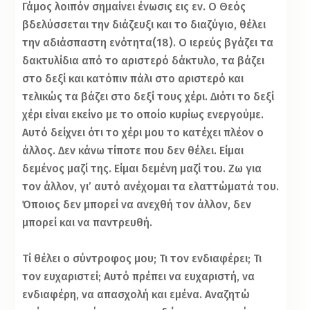
Γάμος λοιπόν σημαίνει ένωσις εις εν. Ο Θεός
βδελύσσεται την διάζευξι και το διαζύγιο, θέλει
την αδιάσπαστη ενότητα(18). Ο ιερεύς βγάζει τα
δακτυλίδια από το αριστερό δάκτυλο, τα βάζει
στο δεξί και κατόπιν πάλι στο αριστερό και
τελικώς τα βάζει στο δεξί τους χέρι. Διότι το δεξί
χέρι είναι εκείνο με το οποίο κυρίως ενεργούμε.
Αυτό δείχνει ότι το χέρι μου το κατέχει πλέον ο
άλλος. Δεν κάνω τίποτε που δεν θέλει. Είμαι
δεμένος μαζί της. Είμαι δεμένη μαζί του. Ζω για
τον άλλον, γι’ αυτό ανέχομαι τα ελαττώματά του.
Όποιος δεν μπορεί να ανεχθή τον άλλον, δεν
μπορεί και να παντρευθή.
Τί θέλει ο σύντροφος μου; Τι τον ενδιαφέρει; Τι
τον ευχαριστεί; Αυτό πρέπει να ευχαριστή, να
ενδιαφέρη, να απασχολή και εμένα. Αναζητώ