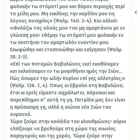
φυλακήν τω στόματί μου και θύραν περιοχής περί
τα χείλη μου. Μη εκκλίνης την καρδίαν μου εις
λόγους πονηρίας» (Ψαλμ. 140. 3-4). Και αλλού:
«Φυλάξω τας οδούς μου του μη αμαρτάνειν με εν
γλώσση μου• εθέμην τω στόματί μου φυλακήν εν
τω συστήναι τον αμαρτωλόν εναντίον μου.
Εκωφώθην και εταπεινώθην και εσίγησα» (Ψαλμ.
38. 2-3).
«Επί των ποταμών Βαβυλώνος εκεί εκαθίσαμεν
και εκλαύσαμεν εν τω μνησθήναι ημάς την Σιών…
Πώς άσωμεν την ωδήν Κυρίου επί γης αλλοτρίας;»
(Ψαλμ. 136. 1, 4). Όπως οι Εβραίοι στη Βαβυλώνα,
έτσι κι εμείς είμαστε αιχμάλωτοι, πάροικοι και
παρεπίδημοι σ” αυτή τη γη. Πατρίδα μας δεν είναι
η πρόσκαιρη γη, αλλά η αιώνια νέα Σιών του
ουρανού.
Τώρα ζούμε στην κοιλάδα του κλαυθμώνος• αύριο
ελπίζουμε να βρεθούμε στη χώρα της αιωνίας
παρηγοριάς και της χαράς. Τώρα ζούμε στην