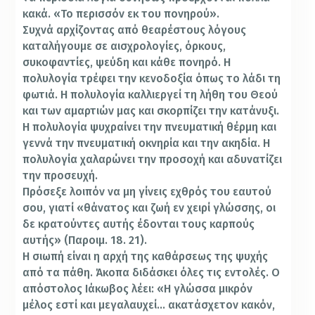
κακά. «Το περισσόν εκ του πονηρού».
Συχνά αρχίζοντας από θεαρέστους λόγους
καταλήγουμε σε αισχρολογίες, όρκους,
συκοφαντίες, ψεύδη και κάθε πονηρό. Η
πολυλογία τρέφει την κενοδοξία όπως το λάδι τη
φωτιά. Η πολυλογία καλλιεργεί τη λήθη του Θεού
και των αμαρτιών μας και σκορπίζει την κατάνυξι.
Η πολυλογία ψυχραίνει την πνευματική θέρμη και
γεννά την πνευματική οκνηρία και την ακηδία. Η
πολυλογία χαλαρώνει την προσοχή και αδυνατίζει
την προσευχή.
Πρόσεξε λοιπόν να μη γίνεις εχθρός του εαυτού
σου, γιατί «θάνατος και ζωή εν χειρί γλώσσης, οι
δε κρατούντες αυτής έδονται τους καρπούς
αυτής» (Παροιμ. 18. 21).
Η σιωπή είναι η αρχή της καθάρσεως της ψυχής
από τα πάθη. Άκοπα διδάσκει όλες τις εντολές. Ο
απόστολος Ιάκωβος λέει: «Η γλώσσα μικρόν
μέλος εστί και μεγαλαυχεί… ακατάσχετον κακόν,