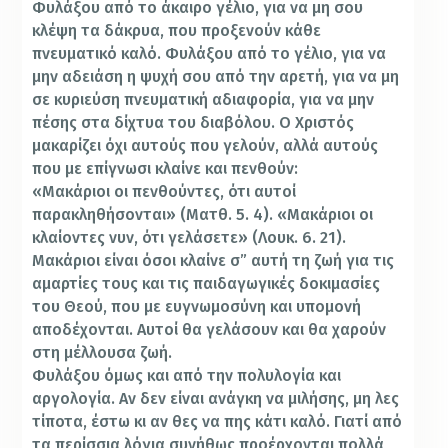
Φυλάξου από το άκαιρο γέλιο, για να μη σου
κλέψη τα δάκρυα, που προξενούν κάθε
πνευματικό καλό. Φυλάξου από το γέλιο, για να
μην αδειάση η ψυχή σου από την αρετή, για να μη
σε κυριεύση πνευματική αδιαφορία, για να μην
πέσης στα δίχτυα του διαβόλου. Ο Χριστός
μακαρίζει όχι αυτούς που γελούν, αλλά αυτούς
που με επίγνωσι κλαίνε και πενθούν:
«Μακάριοι οι πενθούντες, ότι αυτοί
παρακληθήσονται» (Ματθ. 5. 4). «Μακάριοι οι
κλαίοντες νυν, ότι γελάσετε» (Λουκ. 6. 21).
Μακάριοι είναι όσοι κλαίνε σ” αυτή τη ζωή για τις
αμαρτίες τους και τις παιδαγωγικές δοκιμασίες
του Θεού, που με ευγνωμοσύνη και υπομονή
αποδέχονται. Αυτοί θα γελάσουν και θα χαρούν
στη μέλλουσα ζωή.
Φυλάξου όμως και από την πολυλογία και
αργολογία. Αν δεν είναι ανάγκη να μιλήσης, μη λες
τίποτα, έστω κι αν θες να πης κάτι καλό. Γιατί από
τα περίσσια λόγια συνήθως προέρχονται πολλά