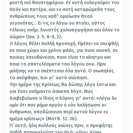
μεστή ιού θανατηφόρου. Εν αυτή ευλογούμεν τον
Θεόν και πατέρα, και εν αυτή καταρώμεθα τους
ανθρώπους τους καθ” ομοίωσιν Θεού
γεγονότας… Ει τις εν λόγω ου πταίει, ούτος
τέλειος ανήρ, δυνατός χαλιναγωγήσαι και όλον το
σώμα» (Ιακ. 3. 5, 8-9, 2).
Ο λόγος θέλει πολλή προσοχή. Πρέπει να σκεφθής
σε ποιο χώρο και χρόνο μιλάς, για ποιο σκοπό, σε
ποιους απευθύνεσαι, ποιο είναι το κίνητρο και
ποια τα αποτελέσματα του λόγου σου. Πριν
μιλήσης να τα σκέπτεσαι όλα αυτά. Ο σιωπηλός
τα σκέφθηκε, Και γι” αυτό σιώπησε.
Την ημέρα της Κρίσεως θα δώσης λόγο έστω και
για έναν ασήμαντο άσκοπο λόγο. Μας
διαβεβαίωσε ο ίδιος ο Κύριος γι” αυτό: «Λέγω δε
υμίν ότι παν ρήμα αργόν ό εάν λαλήσωσιν οι
άνθρωποι, αποδώσουσι περί αυτού λόγον εν
ημέρα κρίσεως» (Ματθ. 12. 36).
Γι΄ αυτό, ήδη πολλούς αιώνες πριν, ο προφήτης
Δαβίδ παρακαλούσε τον Θεό: «Θου, Κύριε,