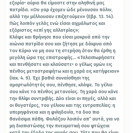
εξορία• αύριο θα είμαστε στην αληθινή μας
πατρίδα. «Ου γαρ έχομεν ώδε μένουσαν πόλιν,
αλλά την μέλλουσαν επιζητούμεν» (Εβρ. 13. 14).
Πώς λοιπόν γελάς ενώ είσαι αιχμάλωτος και
εξόριστος «επί γης αλλοτρίας»;
Κλάψε και θρήνησε που είσαι μακρυά από την
αιώνια πατρίδα σου και ζήτησε με δάκρυα από
τον Κύριο να μη σου τη στερήση όταν θα έρθη η
μεγάλη ώρα της επιστροφής… «Ταλαιπωρήσατε
και πενθήσατε και κλαύσατε• ο γέλως υμών εις
πένθος μεταστραφήτω και η χαρά εις κατήφειαν»
(Ιακ. 4. 9). Έχε βαθιά συναίσθησι της
αμαρτωλότητός σου, πένθησε, κλάψε. Το γέλιο
σου κάνε το πένθος μετανοίας. Τη χαρά σου κάνε
την θλίψι συντριβής. Δύο είναι οι πηγές, αλλά και
οι θυγατέρες, του γέλιου και της ευτραπελίας: η
υπερηφάνεια και η φιληδονία, τα δυο πιο
θανάσιμα πάθη. Φυλάξου λοιπόν απ” αυτά, για να
μη διαπιστώσης την πνευματική σου φτώχεια
κατά την έξοδο της ψυχής σου. Τότε που θα είναι