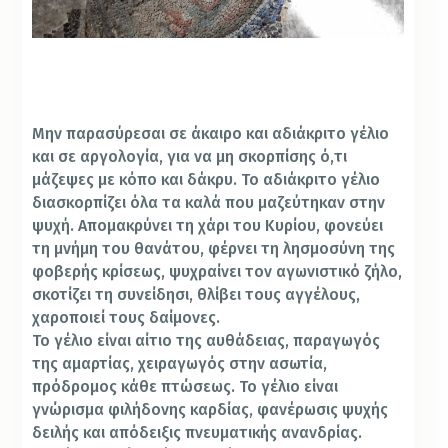
Μην παρασύρεσαι σε άκαιρο και αδιάκριτο γέλιο
και σε αργολογία, για να μη σκορπίσης ό,τι
μάζεψες με κόπο και δάκρυ. Το αδιάκριτο γέλιο
διασκορπίζει όλα τα καλά που μαζεύτηκαν στην
ψυχή. Απομακρύνει τη χάρι του Κυρίου, φονεύει
τη μνήμη του θανάτου, φέρνει τη λησμοσύνη της
φοβερής κρίσεως, ψυχραίνει τον αγωνιστικό ζήλο,
σκοτίζει τη συνείδησι, θλίβει τους αγγέλους,
χαροποιεί τους δαίμονες.
Το γέλιο είναι αίτιο της αυθάδειας, παραγωγός
της αμαρτίας, χειραγωγός στην ασωτία,
πρόδρομος κάθε πτώσεως. Το γέλιο είναι
γνώρισμα φιλήδονης καρδίας, φανέρωσις ψυχής
δειλής και απόδειξις πνευματικής ανανδρίας.