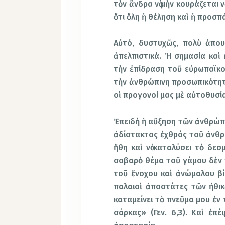
τὸν ἄνδρα νὰ μὴν κουράζεται ν
ὅτι ὅλη ἡ θέληση καὶ ἡ προσπά
Αὐτό, δυστυχῶς, πολὺ ἀπουσ
ἀπελπιστικά. Ἡ σημασία καὶ
τὴν ἐπίδραση τοῦ εὐρωπαϊκο
τὴν ἀνθρώπινη προσωπικότητα 
οἱ προγονοί μας μὲ αὐτοθυσί
Ἐπειδὴ ἡ αὔξηση τῶν ἀνθρώπω
ἀδίστακτος ἐχθρός τοῦ ἀνθρώ
ἤθη καὶ νὰ καταλύσει τὸ δεσ
σοβαρὸ θέμα τοῦ γάμου δὲν π
τοῦ ἔνοχου καὶ ἀνώμαλου βίο
παλαιοὶ ἀποστάτες τῶν ἠθικ
καταμείνει τὸ πνεῦμα μου ἐν 
σάρκας» (Γεν. 6,3). Καὶ ἐπέ