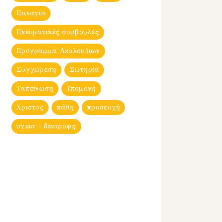
Παναγία
Πνευματικές συμβουλές
Πρόγραμμα Ακολουθιών
Συγχώρεση
Σωτηρία
Ταπείνωση
Υπομονή
Χριστός
πάθη
προσευχή
υγεια - διατροφη