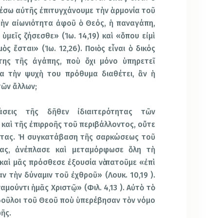
Μέσω αὐτῆς ἐπιτυγχάνουμε τὴν ἁρμονία τοῦ
ὴν αἰωνιότητα ἀφοῦ ὁ Θεός, ἡ παναγάπη,
ὑμεῖς ζήσεσθε» (Ἰω. 14,19) καὶ «ὅπου εἰμὶ
ὸς ἔσται» (Ἰω. 12,26). Ποιὸς εἶναι ὁ δικός
της τῆς ἀγάπης, ποὺ ὄχι μόνο ὑπηρετεῖ
δια τὴν ψυχὴ του πρόθυμα διαθέτει, ἂν ἡ
 τῶν ἄλλων;
σεις τῆς δῆθεν ἰδιαιτερότητας τῶν
καὶ τῆς ἐπιρροῆς τοῦ περιβάλλοντος, οὔτε
τητας. Ἡ συγκατάβαση τῆς σαρκώσεως τοῦ
ας, ἀνέπλασε καὶ μεταμόρφωσε ὅλη τὴ
αὶ μᾶς πρόσθεσε ἐξουσία νὰ πατοῦμε «ἐπὶ
ν τὴν δύναμιν τοῦ ἐχθροῦ» (Λουκ. 10,19 ).
μούντι ἡμᾶς Χριστῷ» (Φιλ. 4,13 ). Αὐτὸ τὸ
δοῦλοι τοῦ Θεοῦ ποὺ ὑπερέβησαν τὸν νόμο
ῆς.