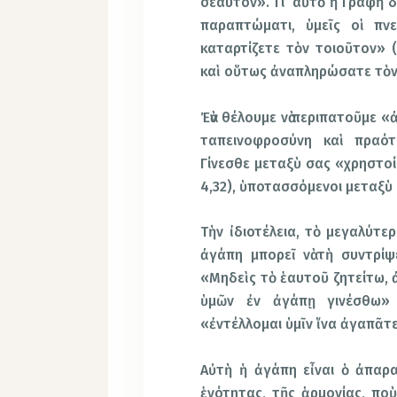
σεαυτόν». Γι’ αὐτὸ ἡ Γραφὴ 
παραπτώματι, ὑμεῖς οἱ πνε
καταρτίζετε τὸν τοιοῦτον» (
καὶ οὕτως ἀναπληρώσατε τὸν 
Ἐὰν θέλουμε νὰ περιπατοῦμε «
ταπεινοφροσύνη καὶ πραότ
Γίνεσθε μεταξὺ σας «χρηστοί
4,32), ὑποτασσόμενοι μεταξὺ
Τὴν ἰδιοτέλεια, τὸ μεγαλύτ
ἀγάπη μπορεῖ νὰ τὴ συντρίψε
«Μηδεὶς τὸ ἑαυτοῦ ζητείτω, ἀ
ὑμῶν ἐν ἀγάπῃ γινέσθω» 
«ἐντέλλομαι ὑμῖν ἵνα ἀγαπᾶτε
Αὐτὴ ἡ ἀγάπη εἶναι ὁ ἀπαρα
ἑνότητας, τῆς ἁρμονίας, ποὺ