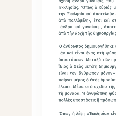
σχέση ἄνδρα-γυναίκας, ποὺ 
Ἐκκλησίας. Ὅπως ὁ Κύριός μ
τὴν Ἐκκλησία καὶ ἀποτελοῦν 
ἀπὸ πολλὰ μέλη-, ἔτσι καὶ
-ἄνδρα καὶ γυναίκας-, ἀποτ
ἀπὸ τὴν ἀρχὴ τῆς δημιουργίας
Ὁ ἄνθρωπος δημιουργήθηκε «κ
-ἂν καὶ εἶναι ἕνας στὴ φύσ
ὑποστάσεων. Μεταξὺ τῶν πρ
ἴδιος ὁ Θεὸς μετὰ τὴ δημιου
εἶναι τὸν ἄνθρωπον μόνον» 
παίρνει μέρος ὁ Θεὸς ὁμοούσ
ἔλειπε. Μέσα στὸ σχέδιο τῆς
τὴ μονάδα. Ἡ ἀνθρώπινη φύσ
πολλὲς ὑποστάσεις ἢ πρόσωπ
Ὅπως ἡ λέξη «Ἐκκλησία» εἶνα