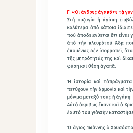
Γ. «Οἱ ἄνδρες ἀγαπᾶτε τὰς γυ
Στὴ συζυγία ἡ ἀγάπη ἐπιβάλ
καλύτερα ἀπὸ κάποια ἰδιαιτε
ποὺ ἀποδεικνύεται ὅτι εἶναι
ἀπὸ τὴν πλευρὰ τοῦ Ἀδὰμ πο
ἑπομένως δὲν ἰσορροπεῖ, ὅτα
τῆς μητρότητάς της καὶ δίκαια
φύση καὶ θέση ἀγαπᾶ.
Ἡ ἱστορία καὶ τὰ πράγματα
πετύχουν τὴν ἁρμονία καὶ τὴν
μόνιμα μεταξύ τους ἡ ἀγάπη· 
Αὐτὸ ἀκριβῶς ἔκανε καὶ ὁ Χρ
ἑαυτό του γιὰ νὰ τὴν καταστήσ
Ὁ ἅγιος Ἰωάννης ὁ Χρυσόστομ