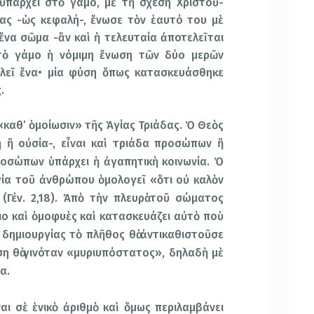
ὑπάρχει στὸ γάμο, μὲ τὴ σχέση Χριστοῦ-
ας -ὡς κεφαλή-, ἕνωσε τὸν ἑαυτό του μὲ
ἕνα σῶμα -ἂν καὶ ἡ τελευταία ἀποτελεῖται
 στὸ γάμο ἡ νόμιμη ἕνωση τῶν δύο μερῶν
ελεῖ ἕνα• μία φύση ὅπως κατασκευάσθηκε
.
αθ’ ὁμοίωσιν» τῆς Ἁγίας Τριάδας. Ὁ Θεὸς
η ἢ οὐσία-, εἶναι καὶ τριάδα προσώπων ἢ
οσώπων ὑπάρχει ἡ ἀγαπητικὴ κοινωνία. Ὁ
ργία τοῦ ἀνθρώπου ὁμολογεῖ «ὅτι οὐ καλὸν
(Γέν. 2,18). Ἀπὸ τὴν πλευρὰ τοῦ σώματος
ιο καὶ ὁμοφυὲς καὶ κατασκευάζει αὐτὸ ποὺ
 δημιουργίας τὸ πλῆθος θὰ ἀντικαθιστοῦσε
η θὰ γινόταν «μυριυπόστατος», δηλαδὴ μὲ
α.
ι σὲ ἑνικὸ ἀριθμὸ καὶ ὅμως περιλαμβάνει