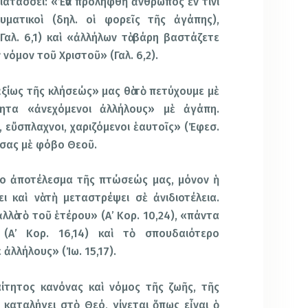
διατάσσει: «Ἐὰν προληφθῆ ἄνθρωπος ἐν τινι
υματικοὶ (δηλ. οἱ φορεῖς τῆς ἀγάπης),
Γαλ. 6,1) καὶ «ἀλλήλων τὰ βάρη βαστάζετε
νόμον τοῦ Χριστοῦ» (Γαλ. 6,2).
ἀξίως τῆς κλήσεώς» μας θὰ τὸ πετύχουμε μὲ
ητα «ἀνεχόμενοι ἀλλήλους» μὲ ἀγάπη.
, εὔσπλαχνοι, χαριζόμενοι ἑαυτοῖς» (Ἐφεσ.
 σας μὲ φόβο Θεοῦ.
ερο ἀποτέλεσμα τῆς πτώσεώς μας, μόνον ἡ
ι καὶ νὰ τὴ μεταστρέψει σὲ ἀνιδιοτέλεια.
λλὰ τὸ τοῦ ἑτέρου» (Α’ Κορ. 10,24), «πάντα
(Α’ Κορ. 16,14) καὶ τὸ σπουδαιότερο
 ἀλλήλους» (Ἰω. 15,17).
ίτητος κανόνας καὶ νόμος τῆς ζωῆς, τῆς
 καταλήγει στὸ Θεό, γίνεται ὅπως εἶναι ὁ