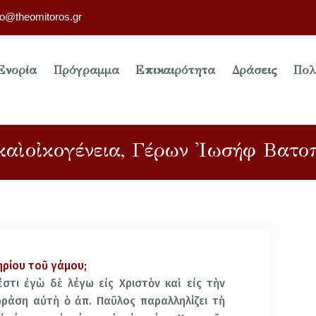
fo@theomitoros.gr
Ενορία
Πρόγραμμα
Επικαιρότητα
Δράσεις
Πολ
καὶ οἰκογένεια, Γέρων Ἰωσήφ Βατοπ
τηρίου τοῦ γάμου;
στι ἐγὼ δὲ λέγω εἰς Χριστὸν καὶ εἰς τὴν
φράση αὐτὴ ὁ ἀπ. Παῦλος παραλληλίζει τὴ