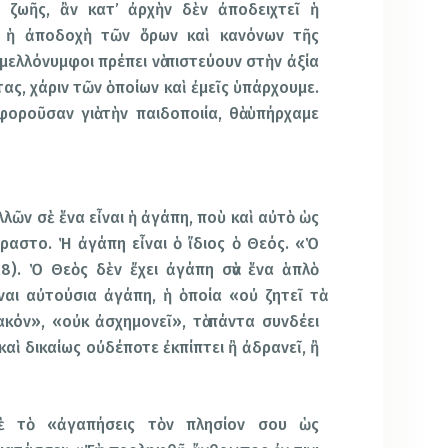
ζωῆς, ἂν κατ’ ἀρχὴν δὲν ἀποδειχτεῖ ἡ
ὶ ἡ ἀποδοχὴ τῶν ὅρων καὶ κανόνων τῆς
 μελλόνυμφοι πρέπει νὰ πιστεύουν στὴν ἀξία
ας, χάριν τῶν ὁποίων καὶ ἐμεῖς ὑπάρχουμε.
αφοροῦσαν γιὰ τὴν παιδοποιία, θὰ ὑπήρχαμε
λῶν σὲ ἕνα εἶναι ἡ ἀγάπη, ποὺ καὶ αὐτὸ ὡς
ραστο. Ἡ ἀγάπη εἶναι ὁ ἴδιος ὁ Θεός. «Ὁ
,8). Ὁ Θεὸς δὲν ἔχει ἀγάπη σὰν ἕνα ἁπλὸ
ναι αὐτούσια ἀγάπη, ἡ ὁποία «οὐ ζητεῖ τὰ
ακόν», «οὐκ ἀσχημονεῖ», τὰ πάντα συνδέει
καὶ δικαίως οὐδέποτε ἐκπίπτει ἢ ἀδρανεῖ, ἢ
ὲ τὸ «ἀγαπήσεις τὸν πλησίον σου ὡς