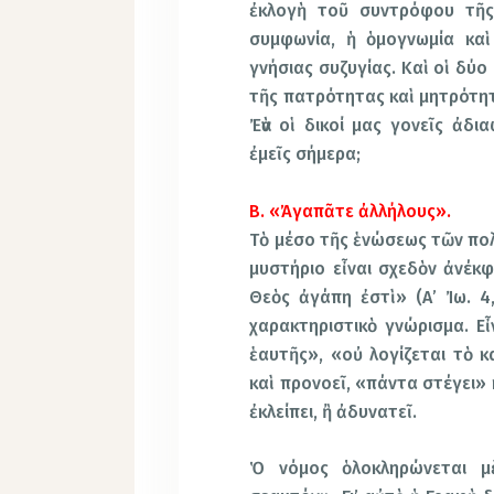
ἐκλογὴ τοῦ συντρόφου τῆς 
συμφωνία, ἡ ὁμογνωμία κα
γνήσιας συζυγίας. Καὶ οἱ δύο
τῆς πατρότητας καὶ μητρότητ
Ἐὰν οἱ δικοί μας γονεῖς ἀδι
ἐμεῖς σήμερα;
Β. «Ἀγαπᾶτε ἀλλήλους».
Τὸ μέσο τῆς ἑνώσεως τῶν πολ
μυστήριο εἶναι σχεδὸν ἀνέκφ
Θεὸς ἀγάπη ἐστὶ» (Α’ Ἰω. 4
χαρακτηριστικὸ γνώρισμα. Εἶ
ἑαυτῆς», «οὐ λογίζεται τὸ κ
καὶ προνοεῖ, «πάντα στέγει» 
ἐκλείπει, ἢ ἀδυνατεῖ.
Ὁ νόμος ὁλοκληρώνεται μ