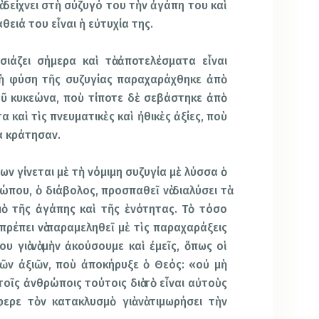
ὰ δείχνει στὴ σύζυγό του τὴν ἀγάπη του καὶ
θειά του εἶναι ἡ εὐτυχία της.
ιάζει σήμερα καὶ τὰ ἀποτελέσματα εἶναι
 ἡ φύση τῆς συζυγίας παραχαράχθηκε ἀπὸ
ῦ κυκεώνα, ποὺ τίποτε δὲ σεβάστηκε ἀπὸ
καὶ τὶς πνευματικὲς καὶ ἠθικὲς ἀξίες, ποὺ
α κράτησαν.
ν γίνεται μὲ τὴ νόμιμη συζυγία μὲ λύσσα ὁ
που, ὁ διάβολος, προσπαθεῖ νὰ διαλύσει τὰ
μὸ τῆς ἀγάπης καὶ τῆς ἑνότητας. Τὸ τόσο
ρέπει νὰ παραμεληθεῖ μὲ τὶς παραχαράξεις
υ γιὰ νὰ μὴν ἀκούσουμε καὶ ἐμεῖς, ὅπως οἱ
ῶν ἀξιῶν, ποὺ ἀποκήρυξε ὁ Θεός: «οὐ μὴ
τοῖς ἀνθρώποις τούτοις διὰ τὸ εἶναι αὐτοὺς
φερε τὸν κατακλυσμὸ γιὰ νὰ τιμωρήσει τὴν