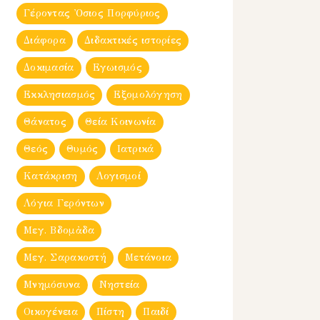
Γέροντας Ὀσιος Πορφύριος
Διάφορα
Διδακτικές ιστορίες
Δοκιμασία
Εγωισμός
Εκκλησιασμός
Εξομολόγηση
Θάνατος
Θεία Κοινωνία
Θεός
Θυμός
Ιατρικά
Κατάκριση
Λογισμοί
Λόγια Γερόντων
Μεγ. Βδομἀδα
Μεγ. Σαρακοστή
Μετάνοια
Μνημόσυνα
Νηστεία
Οικογένεια
Πίστη
Παιδί