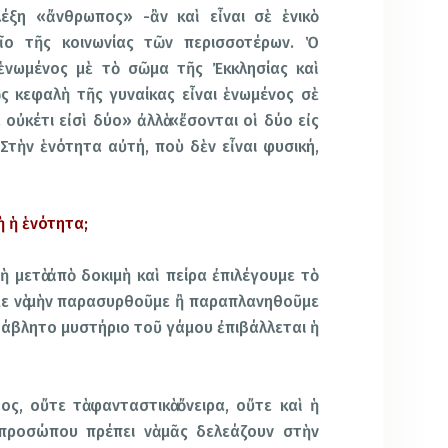
λέξη «ἄνθρωπος» -ἂν καὶ εἶναι σὲ ἑνικὸ
χεῖο τῆς κοινωνίας τῶν περισσοτέρων. Ὁ
 ἑνωμένος μὲ τὸ σῶμα τῆς Ἐκκλησίας καὶ
ς κεφαλὴ τῆς γυναίκας εἶναι ἑνωμένος σὲ
οὐκέτι εἰσὶ δύο» ἀλλὰ «ἔσονται οἱ δύο εἰς
 Στὴν ἑνότητα αὐτή, ποὺ δὲν εἶναι φυσική,
ὴ ἡ ἑνότητα;
 μετὰ ἀπὸ δοκιμὴ καὶ πείρα ἐπιλέγουμε τὸ
ε νὰ μὴν παρασυρθοῦμε ἢ παραπλανηθοῦμε
άβλητο μυστήριο τοῦ γάμου ἐπιβάλλεται ἡ
ος, οὔτε τὰ φανταστικὰ ὄνειρα, οὔτε καὶ ἡ
ροσώπου πρέπει νὰ μᾶς δελεάζουν στὴν