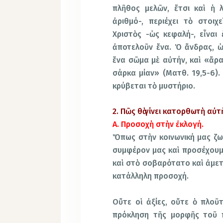
πλῆθος μελῶν, ἔτσι καὶ ἡ 
ἀριθμό-, περιέχει τὸ στοι
Χριστὸς -ὡς κεφαλή-, εἶναι
ἀποτελοῦν ἕνα. Ὁ ἄνδρας, ὡ
ἕνα σῶμα μὲ αὐτήν, καὶ «ἄρα 
σάρκα μίαν» (Ματθ. 19,5-6).
κρύβεται τὸ μυστήριο.
2. Πῶς θὰ γίνει κατορθωτὴ αὐτ
Α. Προσοχὴ στὴν ἐκλογή.
Ὅπως στὴν κοινωνική μας ζωὴ
συμφέρον μας καὶ προσέχουμ
καὶ στὸ σοβαρότατο καὶ ἀμετ
κατάλληλη προσοχή.
Οὔτε οἱ ἀξίες, οὔτε ὁ πλοῦτ
πρόκληση τῆς μορφῆς τοῦ π