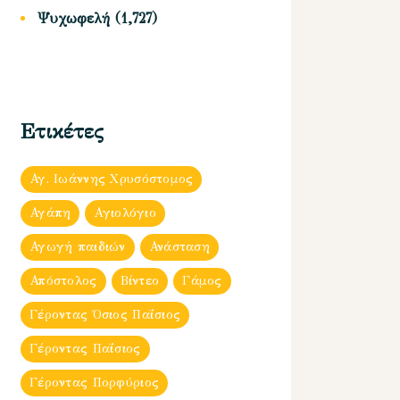
Ψυχωφελή
(1,727)
Ετικέτες
Αγ. Ιωάννης Χρυσόστομος
Αγάπη
Αγιολόγιο
Αγωγή παιδιών
Ανάσταση
Απόστολος
Βίντεο
Γάμος
Γέροντας Όσιος Παΐσιος
Γέροντας Παΐσιος
Γέροντας Πορφύριος