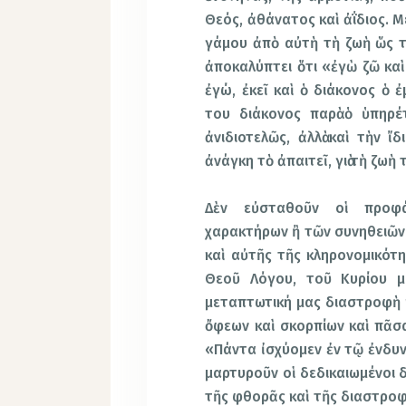
Θεός, ἀθάνατος καὶ ἀΐδιος. 
γάμου ἀπὸ αὐτὴ τὴ ζωὴ ὥς τ
ἀποκαλύπτει ὅτι «ἐγὼ ζῶ καὶ 
ἐγώ, ἐκεῖ καὶ ὁ διάκονος ὁ ἐμ
του διάκονος παρὰ ὁ ὑπηρέ
ἀνιδιοτελῶς, ἀλλὰ καὶ τὴν ἴ
ἀνάγκη τὸ ἀπαιτεῖ, γιὰ τὴ ζωὴ
Δὲν εὐσταθοῦν οἱ προφά
χαρακτήρων ἢ τῶν συνηθειῶν 
καὶ αὐτῆς τῆς κληρονομικό
Θεοῦ Λόγου, τοῦ Κυρίου μ
μεταπτωτική μας διαστροφὴ κ
ὄφεων καὶ σκορπίων καὶ πᾶσα
«Πάντα ἰσχύομεν ἐν τῷ ἐνδυνα
μαρτυροῦν οἱ δεδικαιωμένοι 
τῆς φθορᾶς καὶ τῆς διαστροφ