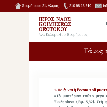
Θεομήτορος 21, Άλιμος
210 98 13 910
in
ΙΕΡΌΣ ΝΑΌΣ
ΚΟΙΜΉΣΕΩΣ
ΘΕΟΤΌΚΟΥ
Άνω Καλαμακίου Θεομήτορος
Γάμος 
1. Ποιὰ εἶναι ἡ ἔννοια τοῦ μυσ
«Τὸ μυστήριον τοῦτο μέγα ἐ
Ἐκκλησίαν» (Ἐφ. 5,32). Στὴ 