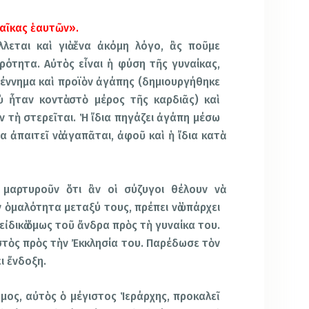
ναῖκας ἑαυτῶν».
λεται καὶ γιὰ ἕνα ἀκόμη λόγο, ἂς ποῦμε
ρότητα. Αὐτὸς εἶναι ἡ φύση τῆς γυναίκας,
 γέννημα καὶ προϊὸν ἀγάπης (δημιουργήθηκε
ὺ ἦταν κοντὰ στὸ μέρος τῆς καρδιᾶς) καὶ
ν τὴ στερεῖται. Ἡ ἴδια πηγάζει ἀγάπη μέσω
 ἀπαιτεῖ νὰ ἀγαπᾶται, ἀφοῦ καὶ ἡ ἴδια κατὰ
 μαρτυροῦν ὅτι ἂν οἱ σύζυγοι θέλουν νὰ
 ὁμαλότητα μεταξύ τους, πρέπει νὰ ὑπάρχει
εἰδικὰ ὅμως τοῦ ἄνδρα πρὸς τὴ γυναίκα του.
ιστὸς πρὸς τὴν Ἐκκλησία του. Παρέδωσε τὸν
ει ἔνδοξη.
ος, αὐτὸς ὁ μέγιστος Ἱεράρχης, προκαλεῖ