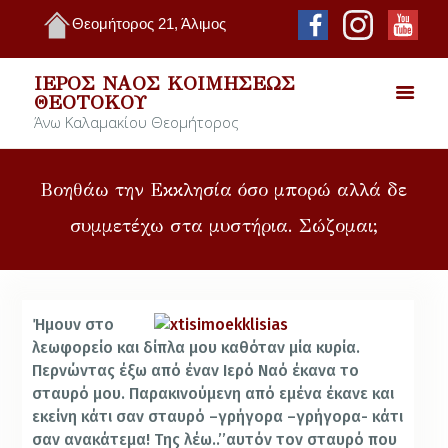
Θεομήτορος 21, Άλιμος
ΙΕΡΌΣ ΝΑΌΣ ΚΟΙΜΉΣΕΩΣ
ΘΕΟΤΌΚΟΥ
Άνω Καλαμακίου Θεομήτορος
Βοηθάω την Εκκλησία όσο μπορώ αλλά δε
συμμετέχω στα μυστήρια. Σώζομαι;
Ήμουν στο
λεωφορείο και δίπλα μου καθόταν μία κυρία.
Περνώντας έξω από έναν Ιερό Ναό έκανα το
σταυρό μου. Παρακινούμενη από εμένα έκανε και
εκείνη κάτι σαν σταυρό –γρήγορα –γρήγορα- κάτι
σαν ανακάτεμα! Της λέω..’’αυτόν τον σταυρό που