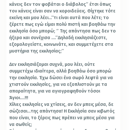
κάνεις δεν τον φοβάται ο διάβολος’’ έτσι όπως
τον κάνεις είναι σαν να κοροιδεύεις. Θίχτηκε τότε
εκείνη και μου λέει…’’τι είναι αυτά που λέτε; το
ξέρετε πως εγώ είμαι πολύ πιστή και βοηθάω την
εκκλησία όσο μπορώ; ‘’ Της απάντησα πως δεν το
ήξερα και συνέχισα ….’’Δηλαδή εκκλησιάζεστε,
εξομολογείστε, κοινωνάτε, και συμμετέχετε στα
μυστήρια της εκκλησίας;’’
Δεν εκκλησιάζομαι συχνά, μου λέει, ούτε
συμμετέχω ιδιαίτερα, αλλά βοηθάω όσο μπορώ
την εκκλησία. Έχω δώσει ένα σωρό λεφτά για να
χτιστούν εκκλησίες, για να εξοπλιστούν με τα
απαραίτητα, για να αγιογραφηθούν τόσοι
Άγιοι….!!!
Χίλιες εκκλησίες να χτίσεις, αν δεν μπεις μέσα, δε
σώζεσαι…της απάντησα! Η Εκκλήσία σαν κιβωτός
που είναι, το ξέρεις πως πρέπει να μπεις μέσα για
να σωθείς;