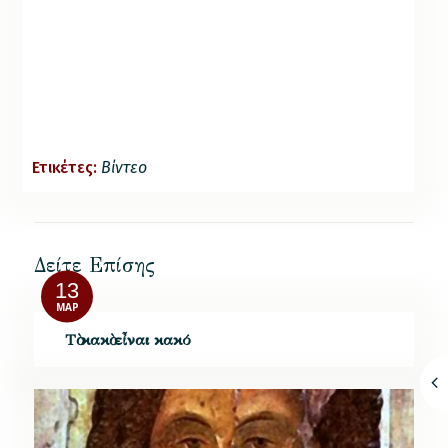
Ετικέτες:
Βίντεο
Δείτε Επίσης
13
ΜΑΡ
Τὸ κακὸ εἶναι κακό