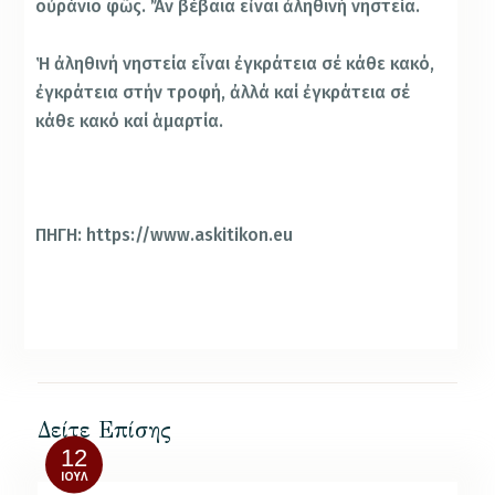
οὐράνιο φῶς. Ἄν βέβαια εἶναι ἀληθινή νηστεία.
Ἡ ἀληθινή νηστεία εἶναι ἐγκράτεια σέ κάθε κακό,
ἐγκράτεια στήν τροφή, ἀλλά καί ἐγκράτεια σέ
κάθε κακό καί ἁμαρτία.
ΠΗΓΗ: https://www.askitikon.eu
Δείτε Επίσης
12
ΙΟΎΛ