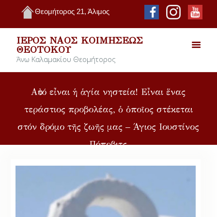
Θεομήτορος 21, Άλιμος
ΙΕΡΌΣ ΝΑΌΣ ΚΟΙΜΉΣΕΩΣ
ΘΕΟΤΌΚΟΥ
Άνω Καλαμακίου Θεομήτορος
Αὐτό εἶναι ἡ ἁγία νηστεία! Εἶναι ἕνας
τεράστιος προβολέας, ὁ ὁποῖος στέκεται
στόν δρόμο τῆς ζωῆς μας – Άγιος Ιουστίνος
Πόποβιτς