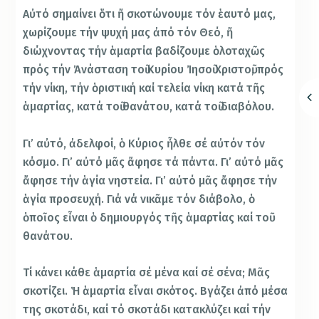
Αὐτό σημαίνει ὅτι ἤ σκοτώνουμε τόν ἑαυτό μας,
χωρίζουμε τήν ψυχή μας ἀπό τόν Θεό, ἤ
διώχνοντας τήν ἁμαρτία βαδίζουμε ὁλοταχῶς
πρός τήν Ἀνάσταση τοῦ Κυρίου Ἰησοῦ Χριστοῦ, πρός
τήν νίκη, τήν ὁριστική καί τελεία νίκη κατά τῆς
ἁμαρτίας, κατά τοῦ θανάτου, κατά τοῦ διαβόλου.
Γι’ αὐτό, ἀδελφοί, ὁ Κύριος ἦλθε σέ αὐτόν τόν
κόσμο. Γι’ αὐτό μᾶς ἄφησε τά πάντα. Γι’ αὐτό μᾶς
ἄφησε τήν ἁγία νηστεία. Γι’ αὐτό μᾶς ἄφησε τήν
ἁγία προσευχή. Γιά νά νικᾶμε τόν διάβολο, ὁ
ὁποῖος εἶναι ὁ δημιουργός τῆς ἁμαρτίας καί τοῦ
θανάτου.
Τί κάνει κάθε ἁμαρτία σέ μένα καί σέ σένα; Μᾶς
σκοτίζει. Ἡ ἁμαρτία εἶναι σκότος. Βγάζει ἀπό μέσα
της σκοτάδι, καί τό σκοτάδι κατακλύζει καί τήν