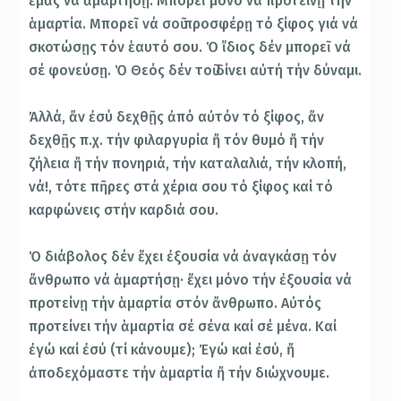
ἐμᾶς νά ἁμαρτήσῃ. Μπορεῖ μόνο νά προτείνῃ τήν
ἁμαρτία. Μπορεῖ νά σοῦ προσφέρῃ τό ξίφος γιά νά
σκοτώσῃς τόν ἑαυτό σου. Ὁ ἴδιος δέν μπορεῖ νά
σέ φονεύσῃ. Ὁ Θεός δέν τοῦ δίνει αὐτή τήν δύναμι.
Ἀλλά, ἄν ἐσύ δεχθῇς ἀπό αὐτόν τό ξίφος, ἄν
δεχθῇς π.χ. τήν φιλαργυρία ἤ τόν θυμό ἤ τήν
ζήλεια ἤ τήν πονηριά, τήν καταλαλιά, τήν κλοπή,
νά!, τότε πῆρες στά χέρια σου τό ξίφος καί τό
καρφώνεις στήν καρδιά σου.
Ὁ διάβολος δέν ἔχει ἐξουσία νά ἀναγκάσῃ τόν
ἄνθρωπο νά ἁμαρτήσῃ· ἔχει μόνο τήν ἐξουσία νά
προτείνῃ τήν ἁμαρτία στόν ἄνθρωπο. Αὐτός
προτείνει τήν ἁμαρτία σέ σένα καί σέ μένα. Καί
ἐγώ καί ἐσύ (τί κάνουμε); Ἐγώ καί ἐσύ, ἤ
ἀποδεχόμαστε τήν ἁμαρτία ἤ τήν διώχνουμε.