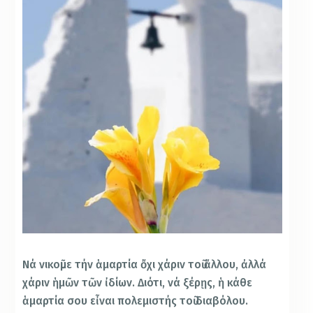
Νά νικοῦμε τήν ἁμαρτία ὄχι χάριν τοῦ ἄλλου, ἀλλά
χάριν ἡμῶν τῶν ἰδίων. Διότι, νά ξέρῃς, ἡ κάθε
ἁμαρτία σου εἶναι πολεμιστής τοῦ διαβόλου.