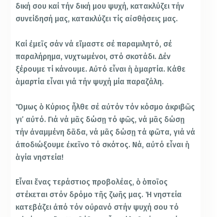
δική σου καί τήν δική μου ψυχή, κατακλύζει τήν
συνείδησή μας, κατακλύζει τίς αἰσθήσεις μας.
Καί ἐμεῖς σάν νά εἴμαστε σέ παραμιλητό, σέ
παραλήρημα, νυχτωμένοι, στό σκοτάδι. Δέν
ξέρουμε τί κάνουμε. Αὐτό εἶναι ἡ ἁμαρτία. Κάθε
ἁμαρτία εἶναι γιά τήν ψυχή μία παραζάλη.
Ὅμως ὁ Κύριος ἦλθε σέ αὐτόν τόν κόσμο ἀκριβῶς
γι’ αὐτό. Γιά νά μᾶς δώσῃ τό φῶς, νά μᾶς δώσῃ
τήν ἀναμμένη δᾶδα, νά μᾶς δώσῃ τά φῶτα, γιά νά
ἀποδιώξουμε ἐκεῖνο τό σκότος. Νά, αὐτό εἶναι ἡ
ἁγία νηστεία!
Εἶναι ἕνας τεράστιος προβολέας, ὁ ὁποῖος
στέκεται στόν δρόμο τῆς ζωῆς μας. Ἡ νηστεία
κατεβάζει ἀπό τόν οὐρανό στήν ψυχή σου τό