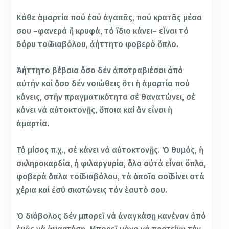
Κάθε ἁμαρτία πού ἐσύ ἀγαπᾶς, πού κρατᾶς μέσα
σου –φανερά ἤ κρυφά, τό ἴδιο κάνει– εἶναι τό
δόρυ τοῦ διαβόλου, ἀήττητο φοβερό ὅπλο.
Ἀήττητο βέβαια ὅσο δέν ἀποτραβιέσαι ἀπό
αὐτήν καί ὅσο δέν νοιώθεις ὅτι ἡ ἁμαρτία πού
κάνεις, στήν πραγματικότητα σέ θανατώνει, σέ
κάνει νά αὐτοκτονῇς, ὅποια καί ἄν εἶναι ἡ
ἁμαρτία.
Τό μίσος π.χ., σέ κάνει νά αὐτοκτονῇς. Ὁ θυμός, ἡ
σκληροκαρδία, ἡ φιλαργυρία, ὅλα αὐτά εἶναι ὅπλα,
φοβερά ὅπλα τοῦ διαβόλου, τά ὁποῖα σοῦ δίνει στά
χέρια καί ἐσύ σκοτώνεις τόν ἑαυτό σου.
Ὁ διάβολος δέν μπορεῖ νά ἀναγκάσῃ κανέναν ἀπό