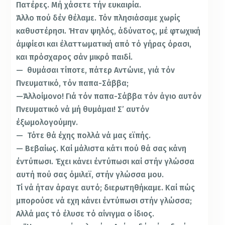
Πατέρες. Μή χάσετε τήν ευκαιρία.
Άλλο πού δέν θέλαμε. Τόν πλησιάσαμε χωρίς
καθυστέρησι. Ήταν ψηλός, άδύνατος, μέ φτωχική
άμφίεσι και έλαττωματική από τό γήρας όρασι,
και πρόσχαρος σάν μικρό παιδί.
— θυμάσαι τίποτε, πάτερ Αντώνιε, γιά τόν
Πνευμα­τικό, τόν παπα-Σάββα;
—Άλλοίμονο! Γιά τόν παπα-Σάββα τόν άγιο αυτόν
Πνευματικό νά μή θυμάμαι! Σ’ αυτόν
έξωμολογούμην.
— Τότε θά έχης πολλά νά μας εϊπής.
— Βεβαίως. Καί μάλιστα κάτι πού θά σας κάνη
έντύπωσι. Έχει κάνει έντύπωσι καί στήν γλώσσα
αυτή πού σας όμιλεϊ, στήν γλώσσα μου.
Τί νά ήταν άραγε αυτό; διερωτηθήκαμε. Καί πώς
μπο­ρούσε νά εχη κάνει έντύπωσι στήν γλώσσα;
Αλλά μας τό έλυσε τό αίνιγμα ο ίδιος.