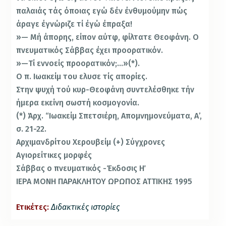
παλαιάς τάς όποιας εγώ δέν ένθυμούμην πώς
άραγε έγνώριζε τί έγώ έπραξα!
»— Μή άπορης, είπον αύτφ, φίλτατε Θεοφάνη. Ο
πνευματικός Σάββας έχει προορατικόν.
»—Τί εννοείς προορατικόν;…»(*).
Ο π. Ιωακείμ του ελυσε τίς απορίες.
Στην ψυχή τού κυρ-Θεοφάνη συντελέσθηκε τήν
ή­μερα εκείνη σωστή κοσμογονία.
(*) Άρχ. “Ιωακείμ Σπετσιέρη, Απομνημονεύματα, Α’,
σ. 21-22.
Αρχιμανδρίτου Χερουβείμ (+) Σύγχρονες
Αγιορείτικες μορφές
Σάββας ο πνευματικός -Έκδοσις Η΄
ΙΕΡΑ ΜΟΝΗ ΠΑΡΑΚΛΗΤΟΥ ΩΡΩΠΟΣ ΑΤΤΙΚΗΣ 1995
Ετικέτες:
Διδακτικές ιστορίες