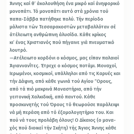
Άννης καί θ’ άκολουθήση ένα μικρό καί άνηφορικό
μονοπάτι. Τό μονοπάτι αυτό στά χρόνια τού
παπα-Σάββα πατήθηκε πολύ. Τήν περίοδο
μάλιστα τών Τεσσαρακοστών μετα­βαλλόταν σέ
άτέλειωτη ανθρώπινη άλυσίδα. Κάθε κρίκος
κι’ ένας Χριστιανός πού πήγαινε γιά πνευματικό
λουτρό.
—Ατέλειωτο κορδόνι ο κόσμος, μας είπαν παλαιοί
Άγιαννανΐτες. Έτρεχε ο κόσμος ποτάμι. Μοναχοί,
Ιε­ρωμένοι, κοσμικοί, υπάλληλοι από τις Καρυές και
τήν Δάφνη, από κάθε γωνιά τού Αγίου “Ορους,
από τά πιό μακρινά Μοναστήρια, από τήν
γειτονική Χαλκιδική, από παντού. Κάθε
προσκυνητής τού Όρους τό θεωρούσε παράλειψι
νά μή περάση από τό έξομολογητήριο του. Και
πού νά τους προλάβη όλους! Ο Δίκαιος (ο μονα­
χός πού διοικεί τήν Σκήτη) τής Άγιας Άννης κάθε