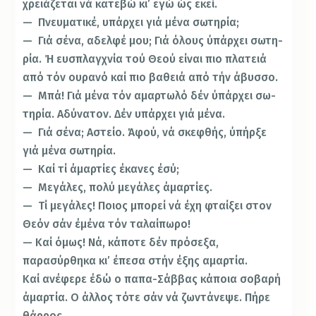
χρειάζεται νά κατεβώ κι’ εγώ ώς εκεί.
— Πνευματικέ, υπάρχει γιά μένα σωτηρία;
— Γιά σένα, αδελφέ μου; Γιά όλους ύπάρχει σωτη­
ρία. Ή ευσπλαγχνία τού Θεού είναι πιο πλατειά
από τόν ουρανό καί πιο βαθειά από τήν άβυσσο.
— Μπά! Γιά μένα τόν αμαρτωλό δέν ύπάρχει σω­
τηρία. Αδύνατον. Δέν υπάρχει γιά μένα.
— Γιά σένα; Αστείο. Άφού, νά σκεφθής, ύπήρξε
γιά μένα σωτηρία.
— Καί τί άμαρτίες έκανες έσύ;
— Μεγάλες, πολύ μεγάλες άμαρτίες.
— Τί μεγάλες! Ποιος μπορεί νά έχη φταίξει στον
Θεόν σάν έμένα τόν ταλαίπωρο!
— Καί όμως! Νά, κάποτε δέν πρόσεξα,
παρασύρθη­κα κι’ έπεσα στήν έξης αμαρτία.
Καί ανέφερε έδώ ο παπα-Σάββας κάποια σοβαρή
άμαρτία. Ο άλλος τότε σάν νά ζωντάνεψε. Πήρε
θάρρος.