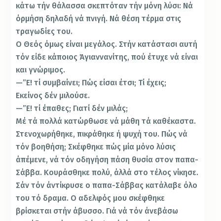
κάτω τήν θάλασ­σα σκεπτόταν τήν μόνη λύσι: Νά
όρμήση δηλαδή νά πνιγή. Νά θέση τέρμα στις
τραγωδίες του.
Ο Θεός όμως είναι μεγάλος. Στήν κατάστασι αυτή
τόν είδε κάποιος Άγιαννανίτης, πού έτυχε νά είναι
και γνώριμος.
—”Ε! τί συμβαίνει; Πώς είσαι έτσι; Τί έχεις;
Εκείνος δέν μιλούσε.
—”Ε! τί έπαθες; Γιατί δέν μιλάς;
Μέ τά πολλά κατώρθωσε νά μάθη τά καθέκαστα.
Στενοχωρήθηκε, πικράθηκε ή ψυχή του. Πώς νά
τόν βοηθήση; Σκέφθηκε πώς μία μόνο λύσις
άπέμενε, νά τόν οδηγήση πάση θυσία στον παπα-
Σάββα. Κουράσθηκε πο­λύ, άλλά στο τέλος νίκησε.
Σάν τόν άντίκρυσε ο παπα-Σάββας κατάλαβε όλο
του τό δραμα. Ο αδελφός μου σκέφθηκε
βρίσκεται στήν άβυσσο. Γιά νά τόν άνεβάσω