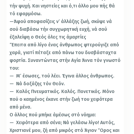
τήν ψυχή. Και νηστείες και ό,τι άλλο μου πής θά
τό εφαρμόσω.
—Άφού αποφασίζεις ν’ άλλάξης ζωή, σκύψε νά
σού διαβάσω τήν συγχωρητική ευχή, νά σού
έξαλείψη ο Θεός όλες τις άμαρτίες
“Επειτα από λίγο ένας άνθρωπος φτερούγιζε από
χαρά, γιατί πέταξε από πάνω του δυσβάσταχτα
φορτία. Συναντώντας στήν Αγία Άννα τόν γνωστό
του:
— Μ’ έσωσες, τού λέει. Έγινα άλλος άνθρωπος.
— Νά δοξάζης τόν Θεόν.
— Καλός Πνευματικός. Καλός. Πονετικός. Μόνο
πού ο καημένος έκανε στήν ζωή του χειρότερα
από μένα.
Ο άλλος πού μπήκε άμέσως στό νόημα:
— Χειρότερα από σένα; Νά γελάσω λίγο! Αυτός,
Χριστιανέ μου, ζή από μικρός στό Άγιον “Ορος και