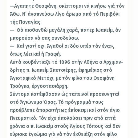
—Αγαπητέ Θεοφάνη, σκέπτομαι νά κινήσω γιά τόν
Άθω. Ν’ άναπνεύσω λίγο άρωμα από τό Περιβόλι
τής Παναγίας.
— Θά αισθανθώ μεγάλη χαρά, πάτερ Ιωακείμ, άν
μπορούσα νά σας συνοδεύσω.
— Καί γιατί οχι; Άγαθοί οι δύο υπέρ τόν ένα»,
όπως λέει καί ή Γραφή.
Αυτά κουβέντιαζε τό 1896 στήν Αθήνα ο Αρχιμαν­
δρίτης π. Ιωακείμ Σπετσιέρης, έφημέριος στό
Άγιοταφικό Μετόχι, μέ τόν φίλο του Θεοφάνη
Τρούγκα, έργοστασιάρχη.
Σύντομα κατέφθασαν ώς ταπεινοί προσκυνηταί
στό Άγιώνυμο Όρος. Τό πρόγραμμά τους
προέβλεπε άπαραιτήτως έπίσκεψι καί στόν άγιο
Πνευματικό. Τόν είχε άπολαύσει πριν από έπτά
χρόνια ο π. Ιωακείμ στούς Ά­γίους Τόπους καί δέν
εύρισκε έγκώμια γιά νά τόν έκθειάζη στόν φίλο