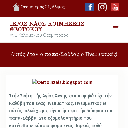
Θεομήτορος 21, Άλιμος
ΙΕΡΌΣ ΝΑΌΣ ΚΟΙΜΉΣΕΩΣ
ΘΕΟΤΌΚΟΥ
Άνω Καλαμακίου Θεομήτορος
Αυτός ήταν ο παπα-Σάββας ο Πνευματικός!
Στήν Σκήτη τής Αγίας Άννης κάπου ψηλά είχε τήν
Καλύβη του ένας Πνευματικός. Πνευματικός κι
αύτός, αλλά χωρίς τήν πείρα και τήν διάκρισι τού
παπα-Σάββα. Στο έξομολογητήριό του
κατέφθασε κάποια φο­ρά ενας βαρειά, πολύ