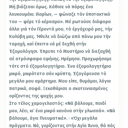
Μή βιάζεσαι όμως. Κάθισε νά πάρης ένα
λουκουμάκι. Ιλαρίων, — φώναξε τόν ύποτακτικό
του — φέρε τό κέρασμα». Μέ ρωτούσε διάφορα
άλλα γιά τόν Γέροντά μου, τό έργόχειρό μας, τήν
Καλύβη μας. Ήθε­λε νά διώξω από πάνω μου τήν
ταραχή, καί έπειτα νά μέ δεχθή στήν
Έξομολόγησι. Έπρεπε τό Μυστήριο νά διεξαχθή
σέ ατμόσφαιρα ειρήνης. Ηρέμησα. Προχωρήσαμε
τότε στό έξομολογητήριο. Ένα έξομολογητήριο
μι­κρό, μικρότατο σάν κρύπτη. Έξαγόρευσα τό
μεγάλο μου αμάρτημα. Μου είπε, θυμάμαι, λόγια
πατρικά, σοφά. Ξε­καθάρισε ο σκοτεινιασμένος
ορίζοντας της ψυχής μου.
Στο τέλος χαμογελαστός: «Νά βάλουμε, παιδί
μου, λέει, κι’ ένα μικρό κανόνα στήν γλωσσά». «Νά
βάλουμε, άγιε Πνευματικέ». · «Όχι μεγάλα
πράγματα. Νά, γυρί­ζοντας στήν Αγία Άννα, θά πάς