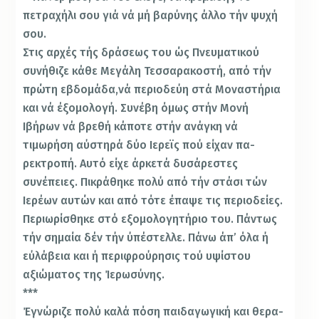
πετρα­χήλι σου γιά νά μή βαρύνης άλλο τήν ψυχή
σου.
Στις αρχές τής δράσεως του ώς Πνευματικού
συνήθιζε κάθε Μεγάλη Τεσσαρακοστή, από τήν
πρώτη εβδο­μάδα,νά περιοδεύη στά Μοναστήρια
και νά έξομολογή. Συνέβη όμως στήν Μονή
Ιβήρων νά βρεθή κάποτε στήν ανάγκη νά
τιμωρήση αύστηρά δύο Ιερεϊς πού είχαν πα­
ρεκτροπή. Αυτό είχε άρκετά δυσάρεστες
συνέπειες. Πι­κράθηκε πολύ από τήν στάσι τών
Ιερέων αυτών και από τότε έπαψε τις περιοδείες.
Περιωρίσθηκε στό εξομολο­γητήριο του. Πάντως
τήν σημαία δέν τήν ύπέστελλε. Πά­νω άπ’ όλα ή
εύλάβεια και ή περιφρούρησις τού υψίστου
αξιώματος της Ίερωσύνης.
***
Έγνώριζε πολύ καλά πόση παιδαγωγική και θερα­