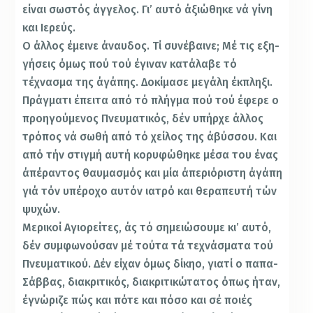
εί­ναι σωστός άγγελος. Γι’ αυτό άξιώθηκε νά γίνη
και Ιερεύς.
Ο άλλος έμεινε άναυδος. Τί συνέβαινε; Μέ τις εξη­
γήσεις όμως πού τού έγιναν κατάλαβε τό
τέχνασμα της άγάπης. Δοκίμασε μεγάλη έκπληξι.
Πράγματι έπειτα από τό πλήγμα πού τού έφερε ο
προηγούμενος Πνευματικός, δέν υπήρχε άλλος
τρόπος νά σωθή από τό χείλος της άβύσσου. Και
από τήν στιγμή αυτή κορυφώθηκε μέσα του ένας
άπέραντος θαυμασμός και μία άπεριόριστη άγάπη
γιά τόν υπέροχο αυτόν ιατρό και θεραπευτή τών
ψυχών.
Μερικοί Αγιορείτες, άς τό σημειώσουμε κι’ αυτό,
δέν συμφωνούσαν μέ τούτα τά τεχνάσματα τού
Πνευμα­τικού. Δέν είχαν όμως δίκηο, γιατί ο παπα-
Σάββας, δια­κριτικός, διακριτικώτατος όπως ήταν,
έγνώριζε πώς και πότε και πόσο και σέ ποιές