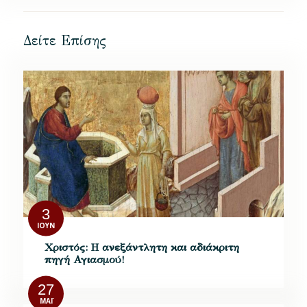
Δείτε Επίσης
3
ΙΟΎΝ
Χριστός: Η ανεξάντλητη και αδιάκριτη
πηγή Αγιασμού!
27
ΜΆΙ