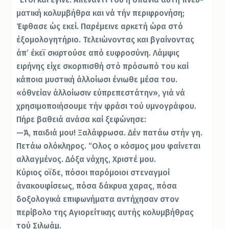
ματική κολυμβήθρα και νά τήν περιφρονήση;
Έφθασε ώς εκεί. Παρέμεινε αρκετή ώρα στό
έξομολογητήριο. Τελειώνοντας και βγαίνοντας
άπ’ έκεϊ σκιρτούσε από ευφροσύνη. Λάμψις
ειρήνης είχε σκορπισθή στό πρόσωπό του καί
κάποια μυστική άλλοίωσι ένιωθε μέσα του.
«όθνείαν άλλοίωσιν εύπρεπεστάτην», γιά νά
χρησιμο­ποιήσουμε τήν φράσι τού υμνογράφου.
Πήρε βαθειά α­νάσα καί ξεφώνησε:
—Ά, παιδιά μου! Ξαλάφρωσα. Δέν πατάω στήν γη.
Πετάω ολόκληρος. “Ολος ο κόσμος μου φαίνεται
αλλα­γμένος. Δόξα νάχης, Χριστέ μου.
Κύριος οϊδε, πόσοι παρόμοιοι στεναγμοί
άνακουφίσεως, πόσα δάκρυα χαρας, πόσα
δοξολογικά επιφωνή­ματα αντήχησαν στον
περίβολο της Αγιορείτικης αυτής κολυμβήθρας
τού Σιλωάμ.