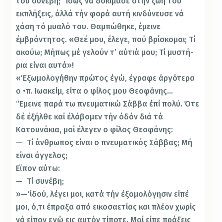
τού συνέβη; “Ισως νά δοκίμασε στήν ζωή του
εκπλήξεις, άλλά τήν φορά αυτή κινδύνευσε νά
χάση τό μυαλό του. Θαμπώ­θηκε, έμεινε
έμβρόντητος. «Θεέ μου, έλεγε, πού βρίσκο­μαι; Τί
ακούω; Μήπως μέ γελούν τ’ αύτιά μου; Τί μυστή­
ρια είναι αυτά»!
«’Εξωμολογήθην πρώτος έγώ, έγραφε άργότερα
ο •π. Ιωακείμ, είτα ο φίλος μου Θεοφάνης…
“Εμεινε παρά τω πνευματικώ Σάββα έπί πολύ. Ότε
δέ έξήλθε καί έλάβομεν τήν όδόν διά τά
Κατουνάκια, μοί έλεγεν ο φίλος Θεοφάνης:
— Τί άνθρωπος είναι ο πνευματικός Σάββας; Μή
είναι άγγελος;
Εϊπον αύτω:
— Τί συνέβη;
»—’ίδού, λέγει μοι, κατά τήν έξομολόγησιν είπέ
μοι, ό,τι έπραξα από εικοσαετίας και πλέον χωρίς
νά είπον εγώ εις αυτόν τίποτε. Μοί είπε πράξεις