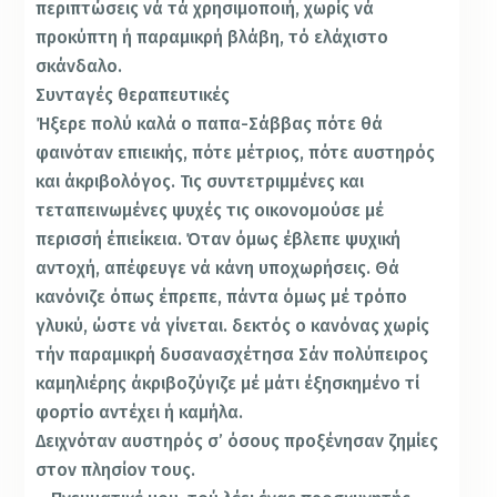
περιπτώσεις νά τά χρησιμοποιή, χωρίς νά
προκύπτη ή παραμικρή βλάβη, τό ελάχι­στο
σκάνδαλο.
Συνταγές θεραπευτικές
Ήξερε πολύ καλά ο παπα-Σάββας πότε θά
φαινόταν επιεικής, πότε μέτριος, πότε αυστηρός
και άκριβολόγος. Τις συντετριμμένες και
τεταπεινωμένες ψυχές τις οικο­νομούσε μέ
περισσή έπιείκεια. Όταν όμως έβλεπε ψυχι­κή
αντοχή, απέφευγε νά κάνη υποχωρήσεις. Θά
κανόνιζε όπως έπρεπε, πάντα όμως μέ τρόπο
γλυκύ, ώστε νά γίνε­ται. δεκτός ο κανόνας χωρίς
τήν παραμικρή δυσανασχέ­τησα Σάν πολύπειρος
καμηλιέρης άκριβοζύγιζε μέ μά­τι έξησκημένο τί
φορτίο αντέχει ή καμήλα.
Δειχνόταν αυστηρός σ’ όσους προξένησαν ζημίες
στον πλησίον τους.