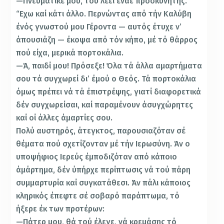
—Πνευματικέ μου, τού λέει έναε προσκυνητής.
“Εχω καί κάτι άλλο. Περνώντας από τήν Καλύβη
ένός γνωστού μου Γέροντα — αυτός έτυχε ν’
άπουσιάζη — έκοψα από τόν κήπο, μέ τό θάρρος
πού είχα, μερικά πορ­τοκάλια.
—Ά, παιδί μου! Πρόσεξε! Όλα τά άλλα αμαρτή­ματα
σου τά συγχωρεί δι’ έμού ο Θεός. Τά πορτοκάλια
όμως πρέπει νά τά έπιστρέψης, γιατί διαφορετικά
δέν συγχωρείσαι, καί παραμένουν άσυγχώρητες
καί οί άλλες άμαρτίες σου.
Πολύ αυστηρός, άτεγκτος, παρουσιαζόταν σέ
θέμα­τα πού σχετίζονταν μέ τήν Ιερωσύνη. Άν ο
υποψήφιος Ιερεύς έμποδιζόταν από κάποιο
άμάρτημα, δέν ύπήρχε περίπτωσις νά τού πάρη
συμμαρτυρία καί συγκατάθεσι. Άν πάλι κάποιος
κληρικός έπεφτε σέ σοβαρό παράπτω­μα, τό
ήξερε έκ των προτέρων:
—Πάτερ μου, θά τού έλεγε, νά κρεμάσης τό