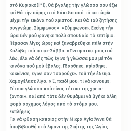
στό Κυριακό([*]), θά βγάλης τήν γλώσσα σου έξω
καί θά τήν σύρης στό δάπεδο από τό κατώφλι
μέχρι τήν εικόνα τού Χριστού. Και θά Τού ζητήσης
συγγνώμη. Σύμφωνοι;». «Σύμφωνοι». Εκεί­νη τήν
ώρα δέν μού φάνηκε πολύ σπουδαίο τό έπιτίμιο.
Πέρασαν λίγες ώρες καί ξαναβρέθηκα πάλι στήν
Καλύβη τού παπα-Σάββα. «Πνευματικέ μου,τού
λέω, έλα νά δής πώς έγινε ή γλώσσα μου μέ τόν
κανόνα πού μού έβαλες. Γδάρθηκε, πρίσθηκε,
κοκκίνισε, έγινε σάν τσα­ρούχι». Τού τήν έδειξα.
Χαμογέλασε λίγο. «Έ, παιδί μου, τί νά κάνουμε;
Τέτοια γλώσσα πού είναι, τέτοια της χρειά­
ζονται». Καί από τότε δέν θυμάμαι νά βγήκε άλλη
φορά άσχημος λόγος από τό στόμα μου.
Εκπλήξεις
Γιά νά φθάση κάποιος στήν Μικρά Αγία Άννα θά
άποβιβασθή στό λιμάνι της Σκήτης της ‘Αγίας