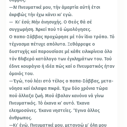
—Ά! Πνευματικέ μου, τήν άμαρτία αύτή έτσι
άκριβώς τήν έχω κάνει κι’ εγώ.
— Κι’ έσύ; Μήν άνησυχής. Ο Θεός θά σέ
συγχωρήση. Άρκεί πού τό ώμολόγησες.
Ο παπα-Σάββας προχώρησε μέ τόν ίδιο τρόπο. Τό
τέχνασμα πέτυχε απόλυτα. Ξεθάρρεψε ο
δυστυχής καί παρουσίασε μέ κάθε ειλικρίνεια όλο
τόν θλιβερό κατά­λογο των έγκλημάτων του. Τού
έδινε κουράγιο ή ιδέα πώς καί ο Πνευματικός ήταν
όμοιός του.
—Έγώ, τού λέει στό τέλος ο παπα-Σάββας, μετα­
νόησα καί έκλαψα πικρά. Έχω δύο χρόνια τώρα
πού άλ­λαξα ζωή. Μού έβαλαν κανόνα νά γίνω
Πνευματικός. Τό έκανα κι’ αυτό. Έκανα
ελεημοσύνες. Έκανα νηστείες. “Εγινα άλλος
άνθρωπος.
—Κι’ έγώ, Πνευματικέ μου, μετανοώ μ’ όλη μου