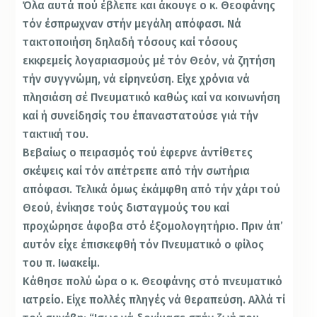
Όλα αυτά πού έβλεπε και άκουγε ο κ. Θεοφάνης
τόν έσπρωχναν στήν μεγάλη απόφασι. Νά
τακτοποιήση δηλαδή τόσους καί τόσους
εκκρεμείς λογαριασμούς μέ τόν Θεόν, νά ζητήση
τήν συγγνώμη, νά είρηνεύση. Είχε χρόνια νά
πλησιάση σέ Πνευματικό καθώς καί να κοινωνήση
καί ή συνείδησίς του έπαναστατούσε γιά τήν
τακτι­κή του.
Βεβαίως ο πειρασμός τού έφερνε άντίθετες
σκέψεις καί τόν απέτρεπε από τήν σωτήρια
απόφασι. Τελικά όμως έκάμφθη από τήν χάρι τού
Θεού, ένίκησε τούς δισταγμούς του καί
προχώρησε άφοβα στό έξομολογητήριο. Πριν άπ’
αυτόν είχε έπισκεφθή τόν Πνευματικό ο φίλος
του π. Ιωακείμ.
Κάθησε πολύ ώρα ο κ. Θεοφάνης στό πνευματικό
ιατρείο. Είχε πολλές πληγές νά θεραπεύση. Αλλά τί