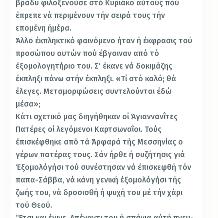
βράδυ φιλοξενούσε στό Κυριάκο αύτούς πού
έπρεπε νά περιμένουν τήν σειρά τους τήν
επομένη ήμέρα.
Άλλο έκπληκτικό φαινόμενο ήταν ή έκφρασις τού
προσώπου αυτών πού έβγαιναν από τό
έξομολογητήριο του. Σ’ έκανε νά δοκιμάζης
έκπληξι πάνω στήν έκπληξι. «Τί στό καλό; θά
έλεγες. Μεταμορφώσεις συντελούνται έδώ
μέσα»;
Κάτι σχετικό μας διηγήθηκαν οί Άγιαννανΐτες
Πατέρες οί λεγόμενοι Καρτσωναΐοι. Τούς
έπισκέφθηκε από τά Άρφαρά τής Μεσσηνίας ο
γέρων πατέρας τους. Σάν ήρθε ή συζήτησις γιά
Έξομολόγήσι τού συνέστησαν νά έπισκεφθή τόν
παπα-Σάββα, νά κάνη γενική έξομολό­γήσι τής
ζωής του, νά δροσισθή ή ψυχή του μέ τήν χάρι
τού Θεού.
“Ετσι και έγινε. Απέναντι του ή σπάνια αύτή πνευ­