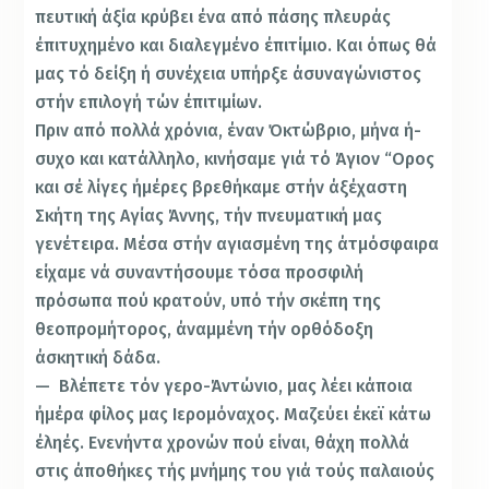
πευτική άξία κρύβει ένα από πάσης πλευράς
έπιτυχημένο και διαλεγμένο έπιτίμιο. Και όπως θά
μας τό δείξη ή συν­έχεια υπήρξε άσυναγώνιστος
στήν επιλογή τών έπιτιμίων.
Πριν από πολλά χρόνια, έναν Όκτώβριο, μήνα ή­
συχο και κατάλληλο, κινήσαμε γιά τό Άγιον “Ορος
και σέ λίγες ήμέρες βρεθήκαμε στήν άξέχαστη
Σκήτη της Αγίας Άννης, τήν πνευματική μας
γενέτειρα. Μέσα στήν αγιασμένη της άτμόσφαιρα
είχαμε νά συναντήσουμε τόσα προσφιλή
πρόσωπα πού κρατούν, υπό τήν σκέπη της
θεοπρομήτορος, άναμμένη τήν ορθόδοξη
άσκητική δάδα.
— Βλέπετε τόν γερο-Άντώνιο, μας λέει κάποια
ήμέρα φίλος μας Ιερομόναχος. Μαζεύει έκεϊ κάτω
έληές. Ενενήντα χρονών πού είναι, θάχη πολλά
στις άποθήκες τής μνήμης του γιά τούς παλαιούς