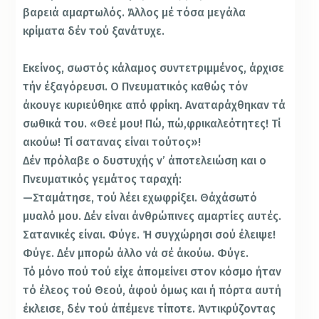
βαρειά αμαρτωλός. Άλλος μέ τόσα μεγάλα
κρίματα δέν τού ξανάτυχε.
Εκείνος, σωστός κάλαμος συντετριμμένος, άρχισε
τήν έξαγόρευσι. Ο Πνευματικός καθώς τόν
άκουγε κυ­ριεύθηκε από φρίκη. Αναταράχθηκαν τά
σωθικά του. «Θεέ μου! Πώ, πώ,φρικαλεότητες! Τί
ακούω! Τί σατανας είναι τούτος»!
Δέν πρόλαβε ο δυστυχής ν’ άποτελειώση και ο
Πνευ­ματικός γεμάτος ταραχή:
—Σταμάτησε, τού λέει εχωφρίξει. Θάχάσωτό
μυαλό μου. Δέν είναι άνθρώπινες αμαρτίες αυτές.
Σατανικές είναι. Φύγε. Ή συγχώρησι σού έλειψε!
Φύγε. Δέν μπορώ άλλο νά σέ άκούω. Φύγε.
Τό μόνο πού τού είχε άπομείνει στον κόσμο ήταν
τό έλεος τού Θεού, άφού όμως και ή πόρτα αυτή
έκλεισε, δέν τού άπέμενε τίποτε. Άντικρύζοντας