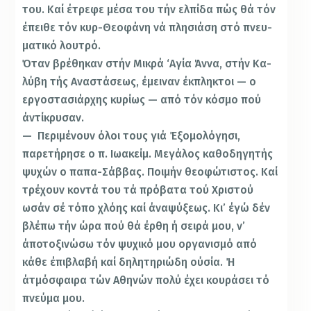
του. Καί έτρεφε μέσα του τήν ελπίδα πώς θά τόν
έπειθε τόν κυρ-Θεοφάνη νά πλησιάση στό πνευ­
ματικό λουτρό.
Όταν βρέθηκαν στήν Μικρά ‘Αγία Άννα, στήν Κα­
λύβη τής Αναστάσεως, έμειναν έκπληκτοι — ο
εργο­στασιάρχης κυρίως — από τόν κόσμο πού
άντίκρυσαν.
— Περιμένουν όλοι τους γιά Έξομολόγησι,
παρετήρησε ο π. Ιωακείμ. Μεγάλος καθοδηγητής
ψυχών ο παπα-Σάββας. Ποιμήν θεοφώτιστος. Καί
τρέχουν κοντά του τά πρόβατα τού Χριστού
ωσάν σέ τόπο χλόης καί άναψύξεως. Κι’ έγώ δέν
βλέπω τήν ώρα πού θά έρθη ή σειρά μου, ν’
άποτοξινώσω τόν ψυχικό μου οργανισμό από
κάθε έπιβλαβή καί δηλητηριώδη ούσία. Ή
άτμόσφαιρα τών Αθηνών πολύ έχει κουράσει τό
πνεύμα μου.