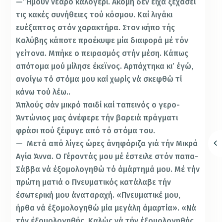
—”Ημουν νεαρό καλογέρι. Ακόμη δέν είχα ξεχάσει
τις κακές συνήθειες τού κόσμου. Καί λιγάκι
ευέξαπτος στόν χαρακτήρα. Στον κήπο τής
Καλύβης κάποτε προέ­κυψε μία διαφορά μέ τόν
γείτονα. Μπήκε ο πειρασμός στήν μέση. Κάπως
απότομα μού μίλησε έκεϊνος. Αρπά­χτηκα κι’ έγώ,
ανοίγω τό στόμα μου καί χωρίς νά σκεφθώ τί
κάνω τού λέω..
Άπλούς σάν μικρό παιδί καί ταπεινός ο γερο-
Άντώνιος μας άνέφερε τήν βαρειά πράγματι
φράσι πού ξέφυγε από τό στόμα του.
— Μετά από λίγες ώρες άνηφόριζα γιά τήν Μικρά
Αγία Άννα. Ο Γέροντάς μου μέ έστειλε στόν παπα-
Σάββα νά έξομολογηθώ τό άμάρτημά μου. Μέ τήν
πρώτη ματιά ο Πνευματικός κατάλαβε τήν
έσωτερική μου άναταραχή. «Πνευματικέ μου,
ήρθα νά έξομολογηθώ μία μεγάλη άμαρτία». «Νά
τήν έξομολογηθής. Καλώς νά τήν έξομολογηθής.