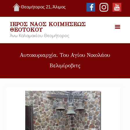
Θεομήτορος 21, Άλιμος
ΙΕΡΌΣ ΝΑΌΣ ΚΟΙΜΉΣΕΩΣ
ΘΕΟΤΌΚΟΥ
Άνω Καλαμακίου Θεομήτορος
Αυτοκυριαρχία. Του Αγίου Νικολάου
Βελιμίροβιτς