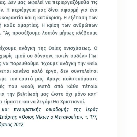
ας. Δεν μας ωφελεί να περιεργαζόμεθα τις
. Η περιέργεια μας δίνει αφορμή για ένα
κοφαντία και η κατάκριση. Η εξέταση των
ή κάθε αμαρτίας. Η κρίση των ανθρώπων
ύ. “Ας προσέξουμε λοιπόν μήπως κλέβουμε
έχουμε ανάγκη της Θείας ενισχύσεως. Ο
«χωρίς εμού ου δύνασνε ποιείν ουδέν» (Ίω.
μας να πορευθούμε. Έχουμε ανάγκη την Θεία
νεται κανένα καλό έργο, δεν συντελείται
υμε τον εαυτό μας. Άραγε πολιτευόμαστε
λές του Θεού; Μετά από κάθε τέτοια
ια την βελτίωσή μας ώστε όχι μόνο κατ’
α είμαστε και να λεγόμεθα Χριστιανοί.
αι πνευματικής οικοδομής της Ιεράς
πάρτης «Όσιος Νίκων ο Μετανοείτε», τ. 177,
ρτιος 2012