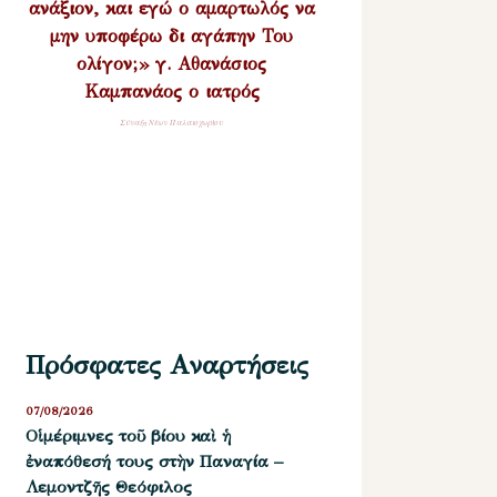
ανάξιον, και εγώ ο αμαρτωλός να
μην υποφέρω δι αγάπην Του
ολίγον;» γ. Αθανάσιος
Καμπανάος ο ιατρός
Σύναξη Νέων Παλαιοχωρίου
Πρόσφατες Αναρτήσεις
07/08/2026
Οἱ μέριμνες τοῦ βίου καὶ ἡ
ἐναπόθεσή τους στὴν Παναγία –
Λεμοντζῆς Θεόφιλος