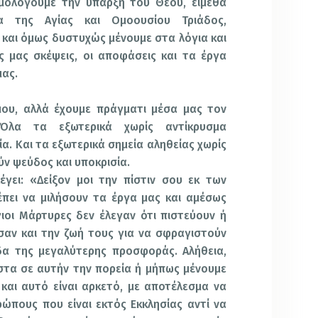
ομολογούμε την ύπαρξη του Θεού, είμεθα
α της Αγίας και Ομοουσίου Τριάδος,
και όμως δυστυχώς μένουμε στα λόγια και
ς μας σκέψεις, οι αποφάσεις και τα έργα
μας.
μου, αλλά έχουμε πράγματι μέσα μας τον
; Όλα τα εξωτερικά χωρίς αντίκρυσμα
α. Και τα εξωτερικά σημεία αληθείας χωρίς
ύν ψεύδος και υποκρισία.
γει: «Δείξον μοι την πίστιν σου εκ των
ρέπει να μιλήσουν τα έργα μας και αμέσως
Αγιοι Μάρτυρες δεν έλεγαν ότι πιστεύουν ή
σαν και την ζωή τους για να σφραγιστούν
δα της μεγαλύτερης προσφοράς. Αλήθεια,
στα σε αυτήν την πορεία ή μήπως μένουμε
και αυτό είναι αρκετό, με αποτέλεσμα να
ώπους που είναι εκτός Εκκλησίας αντί να