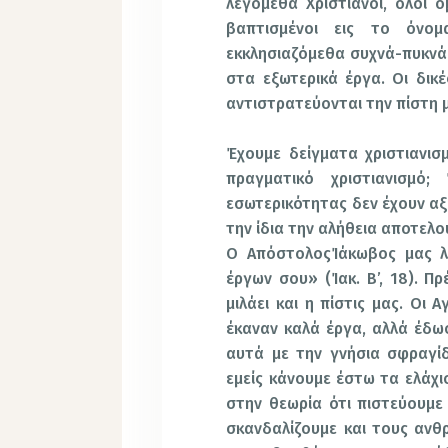
λεγόμεθα Χριστιανοί, όλοι 
βαπτισμένοι εις το όνομ
εκκλησιαζόμεθα συχνά-πυκνά 
στα εξωτερικά έργα. Οι δικέ
αντιστρατεύονται την πίστη 
Έχουμε δείγματα χριστιανισ
πραγματικό χριστιανισμό
εσωτερικότητας δεν έχουν αξί
την ίδια την αλήθεια αποτελο
Ο ΑπόστολοςΊάκωβος μας λέ
έργων σου» (Ίακ. Β’, 18). Π
μιλάει και η πίστις μας. Οι 
έκαναν καλά έργα, αλλά έδω
αυτά με την γνήσια σφραγί
εμείς κάνουμε έστω τα ελάχι
στην θεωρία ότι πιστεύουμε 
σκανδαλίζουμε και τους ανθρ