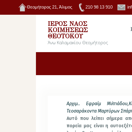
Θεομήτορος 21, Άλιμος
210 98 13 910
in
ΙΕΡΌΣ ΝΑΌΣ
ΚΟΙΜΉΣΕΩΣ
ΘΕΟΤΌΚΟΥ
Άνω Καλαμακίου Θεομήτορος
Αρχιμ.. Εφραίμ Μιλτιάδου,
Κ
Τεοσαράκοντα Μαρτύρων Σπάρ
Αυτό που λείπει σήμερα απ
πορεία μας είναι η αυτοεξέ