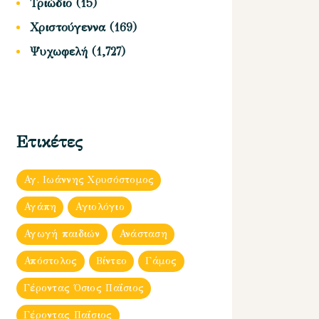
Τριώδιο
(15)
Χριστούγεννα
(169)
Ψυχωφελή
(1,727)
Ετικέτες
Αγ. Ιωάννης Χρυσόστομος
Αγάπη
Αγιολόγιο
Αγωγή παιδιών
Ανάσταση
Απόστολος
Βίντεο
Γάμος
Γέροντας Όσιος Παΐσιος
Γέροντας Παΐσιος