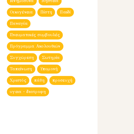
Μνημόσυνα
Νηστεία
Οικογένεια
Πίστη
Παιδί
Παναγία
Πνευματικές συμβουλές
Πρόγραμμα Ακολουθιών
Συγχώρεση
Σωτηρία
Ταπείνωση
Υπομονή
Χριστός
πάθη
προσευχή
υγεια - διατροφη