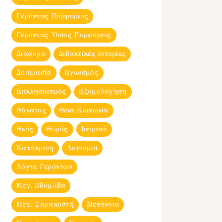
Γέροντας Πορφύριος
Γέροντας Ὀσιος Πορφύριος
Διάφορα
Διδακτικές ιστορίες
Δοκιμασία
Εγωισμός
Εκκλησιασμός
Εξομολόγηση
Θάνατος
Θεία Κοινωνία
Θεός
Θυμός
Ιατρικά
Κατάκριση
Λογισμοί
Λόγια Γερόντων
Μεγ. Βδομἀδα
Μεγ. Σαρακοστή
Μετάνοια