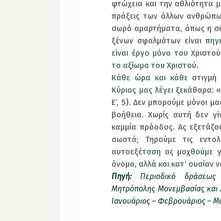
φτώχεια και την αθλιότητα μ
πράξεις των άλλων ανθρώπων
σωρό αμαρτήματα, όπως η συ
ξένων σφαλμάτων είναι πηγ
είναι έργο μόνο του Χριστο
το αξίωμα του Χριστού.
Κάθε ώρα και κάθε στιγμή 
Κύριος μας λέγει ξεκάθαρα: 
Ε’, 5). Δεν μπορούμε μόνοι 
βοήθεια. Χωρίς αυτή δεν γί
καμμία πρόοδος. Ας εξετάζο
σωστά; Τηρούμε τις εντο
αυτοεξέταση ας μοχθούμε γ
όνομα, αλλά και κατ’ ουσίαν ν
Πηγή:
Περιοδικό δράσεως κ
Μητρόπολης Μονεμβασίας και Σ
Ιανουάριος – Φεβρουάριος – Μά