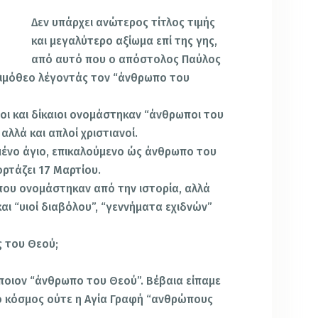
Δεν υπάρχει ανώτερος τίτλος τιμής
και μεγαλύτερο αξίωμα επί της γης,
από αυτό που ο απόστολος Παύλος
Τιμόθεο λέγοντάς τον “άνθρωπο του
οι και δίκαιοι ονομάστηκαν “άνθρωποι του
αλλά και απλοί χριστιανοί.
μένο άγιο, επικαλούμενο ώς άνθρωπο του
ορτάζει 17 Μαρτίου.
που ονομάστηκαν από την ιστορία, αλλά
αι “υιοί διαβόλου”, “γεννήματα εχιδνών”
ς του Θεού;
άποιον “άνθρωπο του Θεού”. Βέβαια είπαμε
 ο κόσμος ούτε η Αγία Γραφή “ανθρώπους