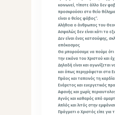
κοινωνεί, τίποτε άλλο δεν φο
προσκρούσει στο θείο θέλημα
είναι ο θείος φόβος”.
Αλήθεια ο άνθρωπος του Θεού 
Ασφαλώς δεν είναι κάτι το ε
Δεν είναι ένας κατσούφης, σκ
απόκοσμος
Θα μπορούσαμε να πούμε ότι
την εικόνα του Χριστού και έ
Δηλαδή είναι και αγωνίζεται ν
και όπως περιγράφεται στα Ε
Πράος και ταπεινός τη καρδία
Ενάρετος και ευεργετικός πρ
Αφανής και χωρίς περιαυτολο
Αγνός και καθαρός από αμαρτ
Απλός και λιτός στην εμφάνισ
Πράγματι ο Χριστός είπε για 