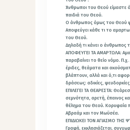
Άνθρωποι του Θεού είμαστε ό
παιδιά του Θεού.
Ο άνθρωπος όμως του Θεού φ
Αποφεύγει κάθε τι το αμαρτω
του Θεού.
Δηλαδή τι κάνει ο άνθρωπος 
ΑΠΟΦΕΥΓΕΙ ΤΑ ΑΜΑΡΤΩΛΑ: Αμαρ
παραβαίνει το θείο νόμο. Π.χ
έριδες, θεάματα και ακούσμα
βλάπτουν, αλλά και ό,τι αφορ
δράσεως: αδικίες, ψευδορκίες
ΕΠΙΛΕΓΕΙ ΤΑ ΘΕΑΡΕΣΤΑ: Θεάρεσ
σεμνότητα, αρετή, έπαινος κ
θέλημα του Θεού. Κορυφαία 
Αβραάμ και τον Μωϋσέα.
ΕΠΙΔΙΩΚΕΙ ΤΟΝ ΑΓΙΑΣΜΟ ΤΗΣ Ψ
Γραφή, εκκλησιάζεται, συγχωρ