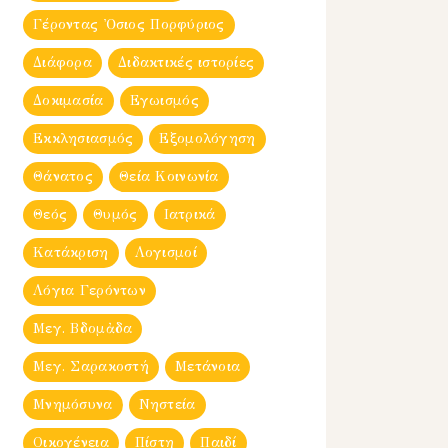
Γέροντας Ὀσιος Πορφύριος
Διάφορα
Διδακτικές ιστορίες
Δοκιμασία
Εγωισμός
Εκκλησιασμός
Εξομολόγηση
Θάνατος
Θεία Κοινωνία
Θεός
Θυμός
Ιατρικά
Κατάκριση
Λογισμοί
Λόγια Γερόντων
Μεγ. Βδομἀδα
Μεγ. Σαρακοστή
Μετάνοια
Μνημόσυνα
Νηστεία
Οικογένεια
Πίστη
Παιδί