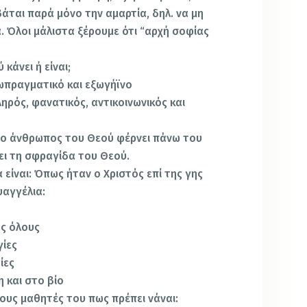
βάται παρά μόνο την αμαρτία, δηλ. να μη
. Όλοι μάλιστα ξέρουμε ότι “αρχή σοφίας
κάνει ή είναι;
ξωπραγματικό και εξωγήϊνο
ληρός, φανατικός, αντικοινωνικός και
 ο άνθρωπος του Θεού φέρνει πάνω του
χει τη σφραγίδα του Θεού.
α είναι: Όπως ήταν ο Χριστός επί της γης
υαγγέλια:
ος όλους
γίες
ίες
η και στο βίο
τους μαθητές του πως πρέπει νάναι: