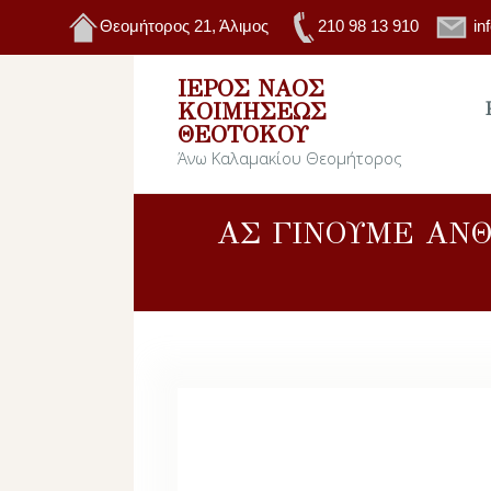
Θεομήτορος 21, Άλιμος
210 98 13 910
in
ΙΕΡΌΣ ΝΑΌΣ
ΚΟΙΜΉΣΕΩΣ
ΘΕΟΤΌΚΟΥ
Άνω Καλαμακίου Θεομήτορος
ΑΣ ΓΙΝΟΥΜΕ ΑΝΘ