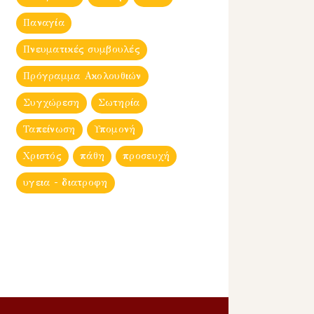
Παναγία
Πνευματικές συμβουλές
Πρόγραμμα Ακολουθιών
Συγχώρεση
Σωτηρία
Ταπείνωση
Υπομονή
Χριστός
πάθη
προσευχή
υγεια - διατροφη