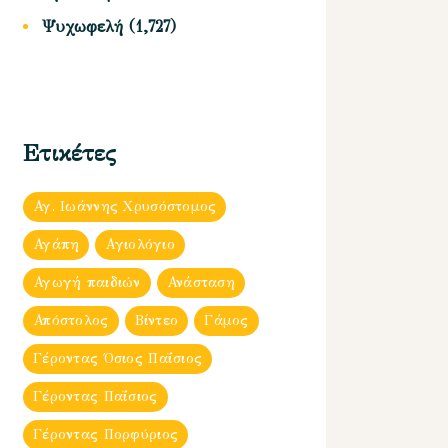
Ψυχωφελή
(1,727)
Ετικέτες
Αγ. Ιωάννης Χρυσόστομος
Αγάπη
Αγιολόγιο
Αγωγή παιδιών
Ανάσταση
Απόστολος
Βίντεο
Γάμος
Γέροντας Όσιος Παΐσιος
Γέροντας Παΐσιος
Γέροντας Πορφύριος