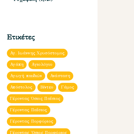
Ετικέτες
Αγ. Ιωάννης Χρυσόστομος
Αγάπη
Αγιολόγιο
Αγωγή παιδιών
Ανάσταση
Απόστολος
Βίντεο
Γάμος
Γέροντας Όσιος Παΐσιος
Γέροντας Παΐσιος
Γέροντας Πορφύριος
Γέροντας Ὀσιος Πορφύριος