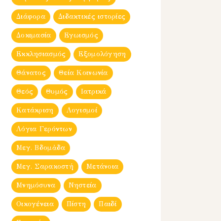
Διάφορα
Διδακτικές ιστορίες
Δοκιμασία
Εγωισμός
Εκκλησιασμός
Εξομολόγηση
Θάνατος
Θεία Κοινωνία
Θεός
Θυμός
Ιατρικά
Κατάκριση
Λογισμοί
Λόγια Γερόντων
Μεγ. Βδομἀδα
Μεγ. Σαρακοστή
Μετάνοια
Μνημόσυνα
Νηστεία
Οικογένεια
Πίστη
Παιδί