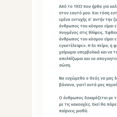
Από το 1933 που ήρθα για καλ
στον εαυτό μου. Και τόση ευτ
εμένα ευτυχής σ’ αυτήν την 
άνθρωπος του κόσμου είμαι εγ
πνιγμένος στις θλίψεις. Έφθ
άνθρωπος του κόσμου είμαι ε
εγκατέλειψε». Η δε πείρα, η 
χαίρωμαι υπερβολικά και να τ
απελπίζωμαι και να απογοητεύω
σώση.
Να ευχώμεθα ο Θεός να μας δ
βάσανα, γιατί αυτά μας πηγα
Ο άνθρωπος δοκιμάζεται με τα
με τις κακουχίες. Εκεί θα πάρ
παίρνεις μισθό.