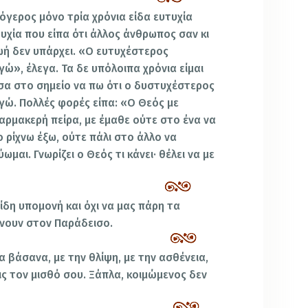
όγερος μόνο τρία χρόνια είδα ευτυχία
υχία που είπα ότι άλλος άνθρωπος σαν κι
ζωή δεν υπάρχει. «Ο ευτυχέστερος
ώ», έλεγα. Τα δε υπόλοιπα χρόνια είμαι
ασα στο σημείο να πω ότι ο δυστυχέστερος
γώ. Πολλές φορές είπα: «Ο Θεός με
φαρμακερή πείρα, με έμαθε ούτε στο ένα να
ο ρίχνω έξω, ούτε πάλι στο άλλο να
μαι. Γνωρίζει ο Θεός τι κάνει· θέλει να με
ίδη υπομονή και όχι να μας πάρη τα
ίνουν στον Παράδεισο.
 βάσανα, με την θλίψη, με την ασθένεια,
εις τον μισθό σου. Ξάπλα, κοιμώμενος δεν