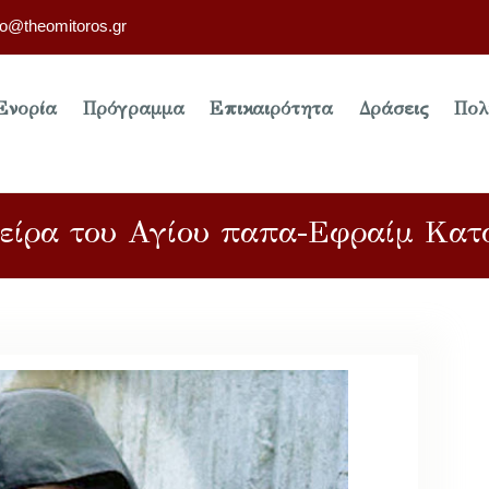
fo@theomitoros.gr
Ενορία
Πρόγραμμα
Επικαιρότητα
Δράσεις
Πολ
είρα του Αγίου παπα-Εφραίμ Κατ