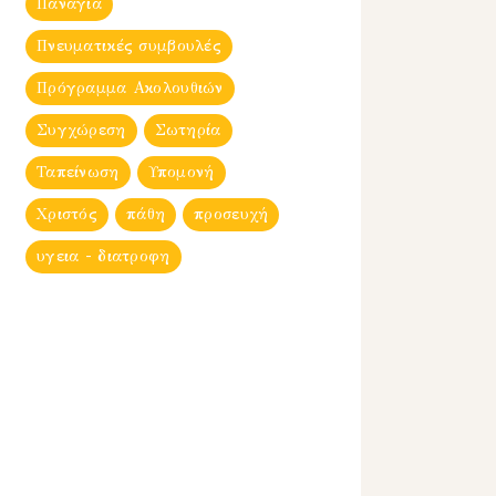
Παναγία
Πνευματικές συμβουλές
Πρόγραμμα Ακολουθιών
Συγχώρεση
Σωτηρία
Ταπείνωση
Υπομονή
Χριστός
πάθη
προσευχή
υγεια - διατροφη