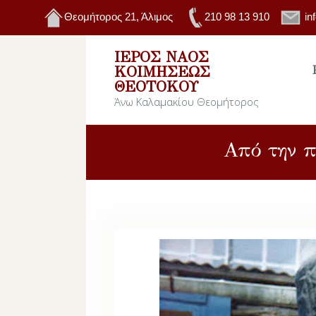
Θεομήτορος 21, Άλιμος
210 98 13 910
in
ΙΕΡΌΣ ΝΑΌΣ
ΚΟΙΜΉΣΕΩΣ
ΘΕΟΤΌΚΟΥ
Άνω Καλαμακίου Θεομήτορος
Από την π