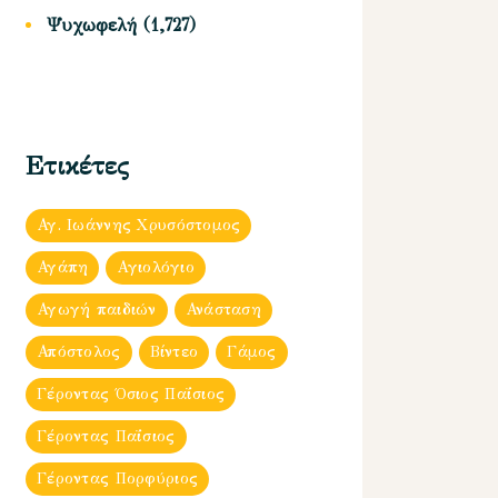
Ψυχωφελή
(1,727)
Ετικέτες
Αγ. Ιωάννης Χρυσόστομος
Αγάπη
Αγιολόγιο
Αγωγή παιδιών
Ανάσταση
Απόστολος
Βίντεο
Γάμος
Γέροντας Όσιος Παΐσιος
Γέροντας Παΐσιος
Γέροντας Πορφύριος