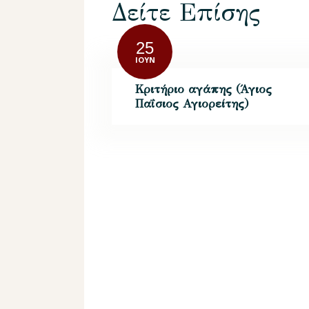
Δείτε Επίσης
25
ΙΟΎΝ
Κριτήριο αγάπης (Άγιος
Παΐσιος Αγιορείτης)