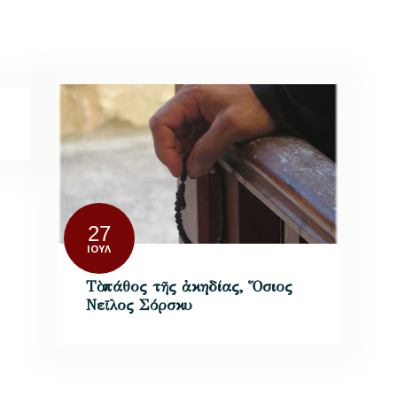
27
ΙΟΎΛ
Τὸ πάθος τῆς ἀκηδίας, Ὅσιος
Νεῖλος Σόρσκυ