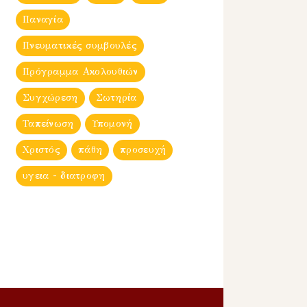
Παναγία
Πνευματικές συμβουλές
Πρόγραμμα Ακολουθιών
Συγχώρεση
Σωτηρία
Ταπείνωση
Υπομονή
Χριστός
πάθη
προσευχή
υγεια - διατροφη