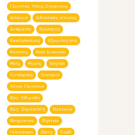
Γέροντας Ὀσιος Πορφύριος
Διάφορα
Διδακτικές ιστορίες
Δοκιμασία
Εγωισμός
Εκκλησιασμός
Εξομολόγηση
Θάνατος
Θεία Κοινωνία
Θεός
Θυμός
Ιατρικά
Κατάκριση
Λογισμοί
Λόγια Γερόντων
Μεγ. Βδομἀδα
Μεγ. Σαρακοστή
Μετάνοια
Μνημόσυνα
Νηστεία
Οικογένεια
Πίστη
Παιδί