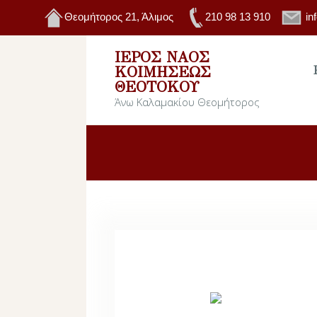
Θεομήτορος 21, Άλιμος
210 98 13 910
in
ΙΕΡΌΣ ΝΑΌΣ
ΚΟΙΜΉΣΕΩΣ
ΘΕΟΤΌΚΟΥ
Άνω Καλαμακίου Θεομήτορος