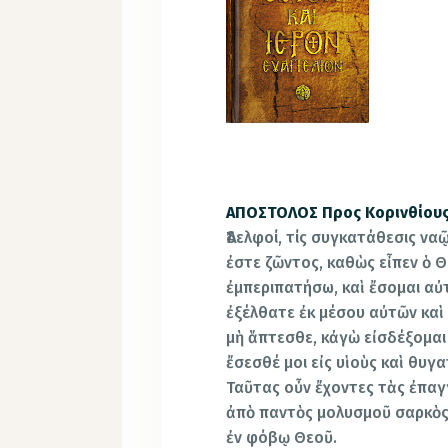
ΑΠΟΣΤΟΛΟΣ Προς Κορινθίους Β΄
Ἀδελφοί, τίς συγκατάθεσις ν
ἐστε ζῶντος, καθὼς εἶπεν ὁ Θ
ἐμπεριπατήσω, καὶ ἔσομαι αὐτ
ἐξέλθατε ἐκ μέσου αὐτῶν καὶ
μὴ ἅπτεσθε, κἀγὼ εἰσδέξομαι ὑ
ἔσεσθέ μοι εἰς υἱοὺς καὶ θυγ
Ταῦτας οὖν ἔχοντες τὰς ἐπαγ
ἀπὸ παντὸς μολυσμοῦ σαρκὸς 
ἐν φόβῳ Θεοῦ.