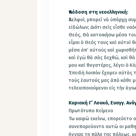
Ἀπόδοση στη νεοελληνική:
Ἀδελφοί, μπορεῖ νὰ ὑπάρχῃ σ
εἰδώλων; Διότι σεῖς εἶσθε να
Θεός, Θὰ κατοικήσω μέσα του
εἶμαι ὁ Θεός τους καὶ αὐτοὶ θ
μέσα ἀπ’ αὐτοὺς καὶ χωρισθῆτ
καὶ ἐγὼ θὰ σᾶς δεχθῶ, καὶ θὰ 
μου καὶ θυγατέρες, λέγει ὁ Κ
Ἐπειδὴ λοιπὸν ἔχομεν αὐτὰς 
τοὺς ἑαυτούς μας ἀπὸ κάθε μ
τελειοποιούμενοι εἰς τὴν ἁγ
Κυριακή Γ’ Λουκά, Ευαγγ. Ανά
Πρωτότυπο Κείμενο
Τω καιρώ εκείνω, επορεύετο ο 
συνεπορεύοντο αυτώ οι μαθητ
ήγγισε τη πύλη της πόλεως, κ