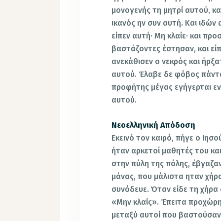
μονογενής τη μητρί αυτού, κα
ικανός ην συν αυτή. Και ιδών
είπεν αυτή· Μη κλαίε· και πρ
βαστάζοντες έστησαν, και είπε
ανεκάθισεν ο νεκρός και ήρξα
αυτού. Έλαβε δε φόβος πάντα
προφήτης μέγας εγήγερται εν 
αυτού.
Νεοελληνική Απόδοση
Εκεινό τον καιρό, πήγε ο Ιησο
ήταν αρκετοί μαθητές του κα
στην πύλη της πόλης, έβγαζαν
μάνας, που μάλιστα ηταν χήρ
συνόδευε. Όταν είδε τη χήρα ο
«Μην κλαίς». Έπειτα προχώρη
μεταξύ αυτοί που βαστούσαν 