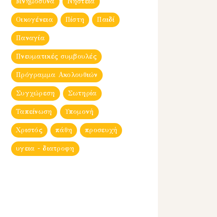
Μνημόσυνα
Νηστεία
Οικογένεια
Πίστη
Παιδί
Παναγία
Πνευματικές συμβουλές
Πρόγραμμα Ακολουθιών
Συγχώρεση
Σωτηρία
Ταπείνωση
Υπομονή
Χριστός
πάθη
προσευχή
υγεια - διατροφη