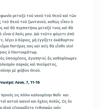
υμφωνία μεταξὺ τοῦ ναοῦ τοῦ Θεοῦ καὶ τῶν
ὸς τοῦ Θεοῦ τοῦ ζωντανοῦ, καθὼς εἶπεν ὁ
ς καὶ θὰ περπατήσω μεταξύ τους καὶ θὰ
ὰ εἶναι ὁ λαός μου. Διὰ τοῦτο φύγετε ἀπὸ
ε, λέγει ὁ Κύριος, μὴ ἐγγίζετε ἀκάθαρτον
εἶμαι Πατέρας σας καὶ σεῖς θὰ εἶσθε υἱοί
ύριος ὁ Παντοκράτωρ.
τὰς ὑποσχέσεις, ἀγαπητοί, ἂς καθαρίσωμεν
ολυσμὸν σαρκὸς καὶ πνεύματος,
ιωσύνην μὲ φόβον Θεοῦ.
γνωσμα: Λουκ. 7, 11-16
Ιησούς εις πόλιν καλουμένην Ναΐν˙ και
αί αυτού ικανοί και όχλος πολύς. Ως δε
αι ιδού εξεκομίζετο τεθνηκώς υιός