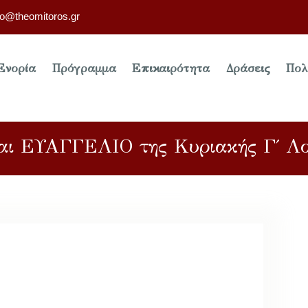
fo@theomitoros.gr
Ενορία
Πρόγραμμα
Επικαιρότητα
Δράσεις
Πολ
 ΕΥΑΓΓΕΛΙΟ της Κυριακής Γ΄ Λου