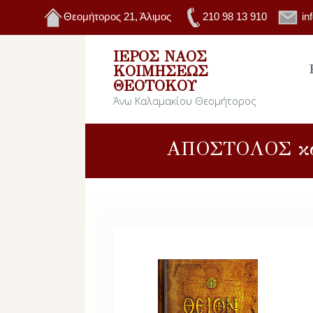
Θεομήτορος 21, Άλιμος
210 98 13 910
in
ΙΕΡΌΣ ΝΑΌΣ
ΚΟΙΜΉΣΕΩΣ
ΘΕΟΤΌΚΟΥ
Άνω Καλαμακίου Θεομήτορος
ΑΠΟΣΤΟΛΟΣ και