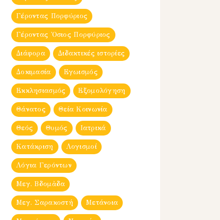
Γέροντας Πορφύριος
Γέροντας Ὀσιος Πορφύριος
Διάφορα
Διδακτικές ιστορίες
Δοκιμασία
Εγωισμός
Εκκλησιασμός
Εξομολόγηση
Θάνατος
Θεία Κοινωνία
Θεός
Θυμός
Ιατρικά
Κατάκριση
Λογισμοί
Λόγια Γερόντων
Μεγ. Βδομἀδα
Μεγ. Σαρακοστή
Μετάνοια