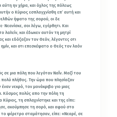
ι αύτη ην χήρα, και όχλος της πόλεως
 αυτήν ο Κύριος εσπλαγχνίσθη επ’ αυτή και
οσελθών ήψατο της σορού, οι δε
· Νεανίσκε, σοι λέγω, εγέρθητι. Και
το λαλείν, και έδωκεν αυτόν τη μητρί
ς και εδόξαζον τον Θεόν, λέγοντες οτι
ημίν, και οτι επεσκέψατο ο Θεός τον λαόν
ύς σε μια πόλη που λεγόταν Ναΐν. Μαζί του
ι πολύ πλήθος. Την ώρα που πλησίαζαν
 έναν νεκρό, τον μονάκριβο γιο μιας
α. Κόσμος πολύς απο την πόλη τη
 Κύριος, τη σπλαχνίστηκε και της είπε:
σε, ακούμπησε τη σορό, και αφού στο
το φέρετρο σταμάτησαν, είπε: «Νεαρέ, σε