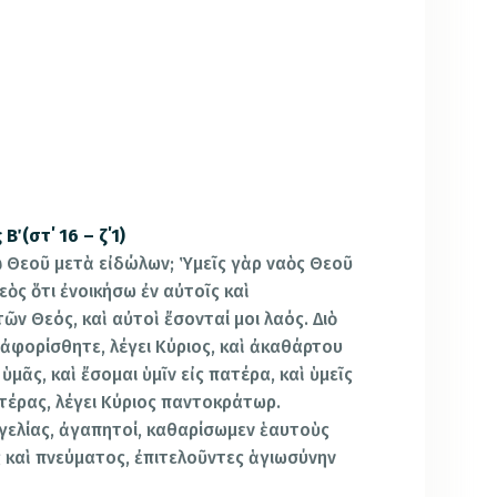
 (στ΄ 16 – ζ΄1)
αῷ Θεοῦ μετὰ εἰδώλων; Ὑμεῖς γὰρ ναὸς Θεοῦ
εὸς ὅτι ἐνοικήσω ἐν αὐτοῖς καὶ
ῶν Θεός, καὶ αὐτοὶ ἔσονταί μοι λαός. Διὸ
 ἀφορίσθητε, λέγει Κύριος, καὶ ἀκαθάρτου
μᾶς, καὶ ἔσομαι ὑμῖν εἰς πατέρα, καὶ ὑμεῖς
ατέρας, λέγει Κύριος παντοκράτωρ.
γελίας, ἀγαπητοί, καθαρίσωμεν ἑαυτοὺς
καὶ πνεύματος, ἐπιτελοῦντες ἁγιωσύνην