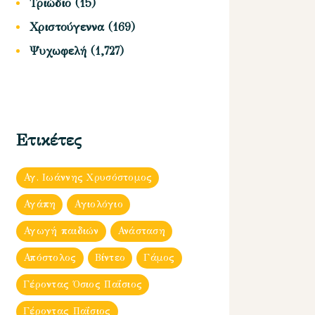
Τριώδιο
(15)
Χριστούγεννα
(169)
Ψυχωφελή
(1,727)
Ετικέτες
Αγ. Ιωάννης Χρυσόστομος
Αγάπη
Αγιολόγιο
Αγωγή παιδιών
Ανάσταση
Απόστολος
Βίντεο
Γάμος
Γέροντας Όσιος Παΐσιος
Γέροντας Παΐσιος