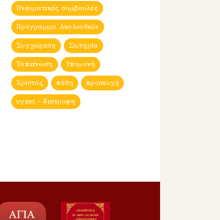
Πνευματικές συμβουλές
Πρόγραμμα Ακολουθιών
Συγχώρεση
Σωτηρία
Ταπείνωση
Υπομονή
Χριστός
πάθη
προσευχή
υγεια - διατροφη