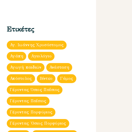
Ετικέτες
Αγ. Ιωάννης Χρυσόστομος
Αγάπη
Αγιολόγιο
Αγωγή παιδιών
Ανάσταση
Απόστολος
Βίντεο
Γάμος
Γέροντας Όσιος Παΐσιος
Γέροντας Παΐσιος
Γέροντας Πορφύριος
Γέροντας Ὀσιος Πορφύριος