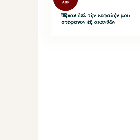
ΑΠΡ
Ἔθηκαν ἐπὶ τὴν κεφαλήν μου
στέφανον ἐξ ἀκανθῶν