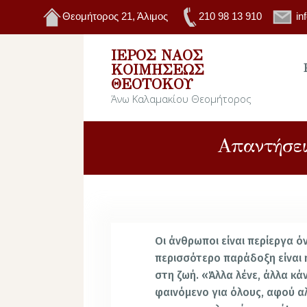
Θεομήτορος 21, Άλιμος
210 98 13 910
in
ΙΕΡΌΣ ΝΑΌΣ
ΚΟΙΜΉΣΕΩΣ
ΘΕΟΤΌΚΟΥ
Άνω Καλαμακίου Θεομήτορος
Απαντήσει
Οι άνθρωποι είναι περίεργα ό
περισσότερο παράδοξη είναι 
στη ζωή. «Άλλα λένε, άλλα κά
φαινόμενο για όλους, αφού α