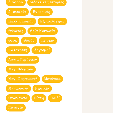
Διάφορα
Διδακτικές ιστορίες
Δοκιμασία
Εγωισμός
Εκκλησιασμός
Εξομολόγηση
Θάνατος
Θεία Κοινωνία
Θεός
Θυμός
Ιατρικά
Κατάκριση
Λογισμοί
Λόγια Γερόντων
Μεγ. Βδομἀδα
Μεγ. Σαρακοστή
Μετάνοια
Μνημόσυνα
Νηστεία
Οικογένεια
Πίστη
Παιδί
Παναγία