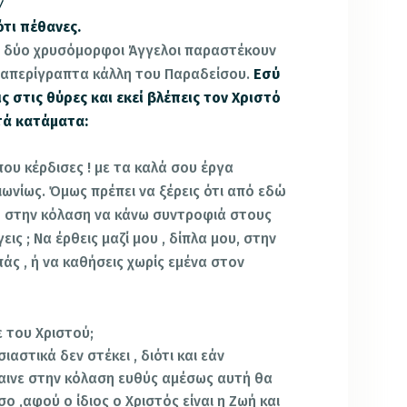
ν
τι πέθανες.
αι δύο χρυσόμορφοι Άγγελοι παραστέκουν
 απερίγραπτα κάλλη του Παραδείσου.
Εσύ
ς στις θύρες και εκεί βλέπεις τον Χριστό
ωτά κατάματα:
που κέρδισες ! με τα καλά σου έργα
ιωνίως. Όμως πρέπει να ξέρεις ότι από εδώ
ώ στην κόλαση να κάνω συντροφιά στους
εις ; Να έρθεις μαζί μου , δίπλα μου, στην
πάς , ή να καθήσεις χωρίς εμένα στον
 του Χριστού;
αστικά δεν στέκει , διότι και εάν
αινε στην κόλαση ευθύς αμέσως αυτή θα
,αφού ο ίδιος ο Χριστός είναι η Ζωή και