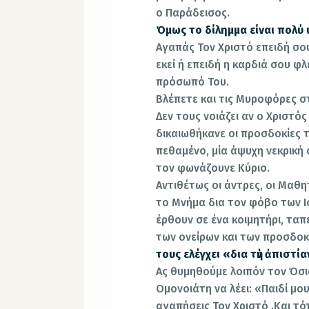
ο Παράδεισος.
Όμως το δίλημμα είναι πολύ
Αγαπάς Τον Χριστό επειδή σο
εκεί ή επειδή η καρδιά σου φ
πρόσωπό Του.
Βλέπετε και τις Μυροφόρες σ
Δεν τους νοιάζει αν ο Χριστός
δικαιωθήκανε οι προσδοκίες τ
πεθαμένο, μία άψυχη νεκρική
τον φωνάζουνε Κύριο.
Αντιθέτως οι άντρες, οι Μαθη
το Μνήμα δια τον φόβο των Ι
έρθουν σε ένα κοιμητήρι, ταπ
των ονείρων και των προσδοκ
τους ελέγχει «δια τὴν ἀπιστί
Ας θυμηθούμε λοιπόν τον Όσι
Ομονοιάτη να λέει: «Παιδί μο
αγαπήσεις Τον Χριστό .Και τό