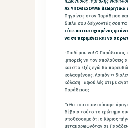
π.Διονύσιος Ταμπάκης-Ναύπλιο
ΑΣ ΥΠΟΘΕΣΟΥΜΕ θεωρητικά ό
Πηγαίνεις στον Παράδεισο κ
δίπλα σου δείχνοντάς σου τα
τότε κατευτυχισμένος φτάνει
να σε περιμένει και να σε ρ
-Παιδί μου να! Ο Παράδεισος 
,μπορείς να τον απολαύσεις α
και στο εξής εγώ θα πορευθ
κολασμένους. Λοιπόν τι διαλέγ
κόλαση , αφού λές ότι με αγα
Παράδεισο;
Τι θα του απαντούσαμε άραγε
Βέβαια τούτο το ερώτημα ουσι
υποθέσουμε ότι ο Κύριος πήγ
μεταμορφωνόταν σε Παράδεισο 