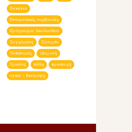
Παναγία
Πνευματικές συμβουλές
Πρόγραμμα Ακολουθιών
Συγχώρεση
Σωτηρία
Ταπείνωση
Υπομονή
Χριστός
πάθη
προσευχή
υγεια - διατροφη