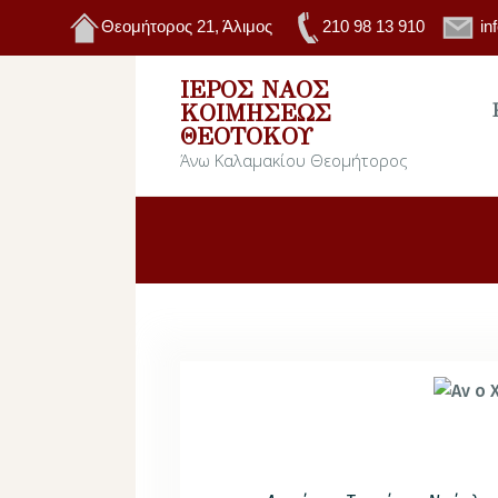
Θεομήτορος 21, Άλιμος
210 98 13 910
in
ΙΕΡΌΣ ΝΑΌΣ
ΚΟΙΜΉΣΕΩΣ
ΘΕΟΤΌΚΟΥ
Άνω Καλαμακίου Θεομήτορος