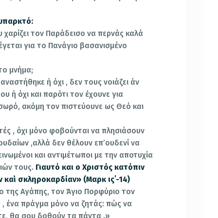
 υπαρκτό:
υ χαρίζει τον Παράδεισο να περνάς καλά
λέγεται για το Πανάγιο βασανισμένο
το μνήμα;
 αναστήθηκε ή όχι , δεν τους νοιάζει άν
ου ή όχι και παρότι τον έχουνε για
 σωρό, ακόμη τον πιστεύουνε ως Θεό και
τές , όχι μόνο φοβούνται να πλησιάσουν
ουδαίων ,αλλά δεν θέλουν επ’ουδενί να
εινωμένοι και αντιμέτωποι με την αποτυχία
ιών τους.
Γιαυτό και ο Χριστός κατόπιν
αν καὶ σκληροκαρδίαν» (Μαρκ ις΄-14)
ο της Αγάπης, τον Άγιο Πορφύριο τον
υ , ένα πράγμα μόνο να ζητάς: πώς να
τε, θα σου δοθούν τα πάντα .»