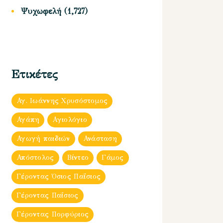
Ψυχωφελή
(1,727)
Ετικέτες
Αγ. Ιωάννης Χρυσόστομος
Αγάπη
Αγιολόγιο
Αγωγή παιδιών
Ανάσταση
Απόστολος
Βίντεο
Γάμος
Γέροντας Όσιος Παΐσιος
Γέροντας Παΐσιος
Γέροντας Πορφύριος