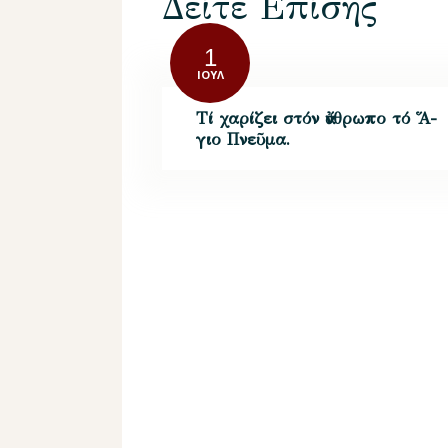
Δείτε Επίσης
1
ΙΟΎΛ
Τί χα­ρί­ζει στόν ἄν­θρω­πο τό Ἅ­
γι­ο Πνεῦ­μα.