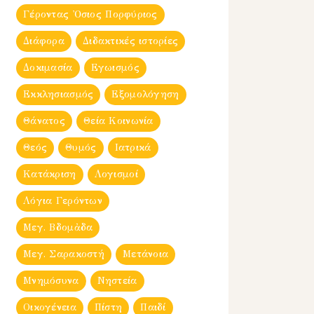
Γέροντας Ὀσιος Πορφύριος
Διάφορα
Διδακτικές ιστορίες
Δοκιμασία
Εγωισμός
Εκκλησιασμός
Εξομολόγηση
Θάνατος
Θεία Κοινωνία
Θεός
Θυμός
Ιατρικά
Κατάκριση
Λογισμοί
Λόγια Γερόντων
Μεγ. Βδομἀδα
Μεγ. Σαρακοστή
Μετάνοια
Μνημόσυνα
Νηστεία
Οικογένεια
Πίστη
Παιδί