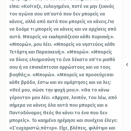
είπα: «Κοίταξε, ευλογημένο, ποτέ να μην ξεκινάς
τον αγώνα σου απ’αυτά που δεν μπορείς να
κάνεις, αλλά από αυτά που μπορείς να κάνεις.
Για
να δούμε τι μπορείς να κάνεις και να αρχίσεις από
αυτά. Μπορείς να εκκλησιάζεσαι κάθε Κυριακή;».
«Μπορώ», μου λέει. «Μπορείς να νηστεύεις κάθε
Τετάρτη και Παρασκευή;». «Μπορώ». «Μπορείς
να δίνεις ελεημοσύνη το ένα δέκατο απ’το μισθό
σου ή να επισκέπτεσαι αρρώστους και να τους
βοηθάς;». «Μπορώ». «Μπορείς να προσεύχεσαι
κάθε βράδυ, έστω και αν αμάρτησες και να λες:
«Θεέ μου, σώσε την ψυχή μου;». «Θα το κάνω
γέροντα» μου λέει. «Άρχισε, λοιπόν, του λέω, από
σήμερα να κάνεις όλα αυτά που μπορείς και ο
Παντοδύναμος Θεός θα κάνει το ένα που δεν
μπορείς». Το καημένο ηρέμησε και συνέχεια έλεγε:
«Σ’ευχαριστώ,πάτερ». Είχε, βλέπεις, φιλότιμο και