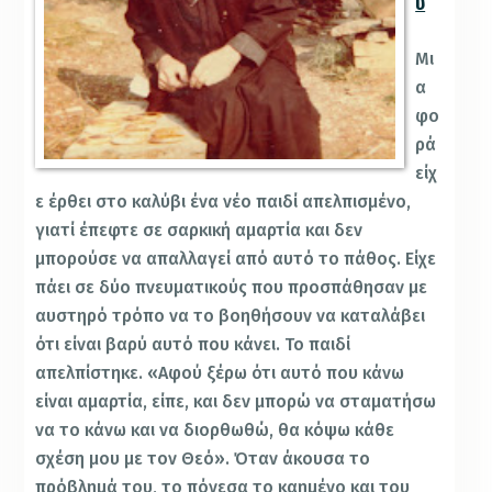
υ
Μι
α
φο
ρά
είχ
ε έρθει στο καλύβι ένα νέο παιδί απελπισμένο,
γιατί έπεφτε σε σαρκική αμαρτία και δεν
μπορούσε να απαλλαγεί από αυτό το πάθος. Είχε
πάει σε δύο πνευματικούς που προσπάθησαν με
αυστηρό τρόπο να το βοηθήσουν να καταλάβει
ότι είναι βαρύ αυτό που κάνει. Το παιδί
απελπίστηκε. «Αφού ξέρω ότι αυτό που κάνω
είναι αμαρτία, είπε, και δεν μπορώ να σταματήσω
να το κάνω και να διορθωθώ, θα κόψω κάθε
σχέση μου με τον Θεό». Όταν άκουσα το
πρόβλημά του, το πόνεσα το καημένο και του