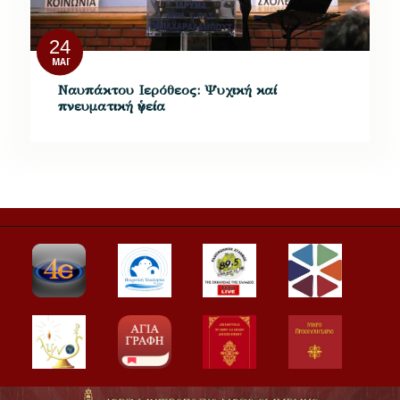
24
ΜΆΙ
Ναυπάκτου Ιερόθεος: Ψυχική καί
πνευματική ὑγεία