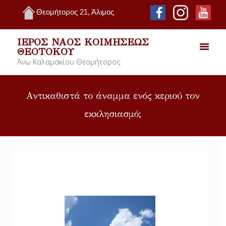
Θεομήτορος 21, Άλιμος
ΙΕΡΌΣ ΝΑΌΣ ΚΟΙΜΉΣΕΩΣ
ΘΕΟΤΌΚΟΥ
Άνω Καλαμακίου Θεομήτορος
Αντικαθιστά το άναμμα ενός κεριού τον
εκκλησιασμό;