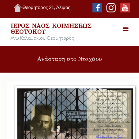
Θεομήτορος 21, Άλιμος
ΙΕΡΌΣ ΝΑΌΣ ΚΟΙΜΉΣΕΩΣ
ΘΕΟΤΌΚΟΥ
Άνω Καλαμακίου Θεομήτορος
Ανάσταση στο Νταχάου