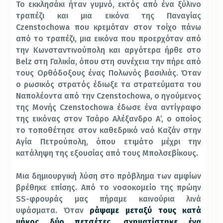
Το εκκλησάκι ήταν γυμνό, εκτός από ένα ξύλινο
τραπέζι και μια εικόνα της Παναγίας
Czenstochowa που κρεμόταν στον τοίχο πάνω
από το τραπέζι, μια εικόνα που προερχόταν από
την Κωνσταντινούπολη και αργότερα ήρθε στο
Belz στη Γαλικία, όπου στη συνέχεια την πήρε από
τους Ορθόδοξους ένας Πολωνός βασιλιάς. Όταν
ο ρωσικός στρατός έδιωξε τα στρατεύματα του
Ναπολέοντα από την Czenstochowa, ο ηγούμενος
της Μονής Czenstochowa έδωσε ένα αντίγραφο
της εικόνας στον Τσάρο Αλέξανδρο Α’, ο οποίος
το τοποθέτησε στον καθεδρικό ναό Καζάν στην
Αγία Πετρούπολη, όπου ετιμάτο μέχρι την
κατάληψη της εξουσίας από τους Μπολσεβίκους.
Μια δημιουργική λύση στο πρόβλημα των αμφίων
βρέθηκε επίσης. Από το νοσοκομείο της πρώην
SS-φρουράς μας πήραμε καινούρια λινά
υφάσματα. Όταν
ράψαμε μεταξύ τους κατά
μήκος δύο πετσέτες, σχηματίστηκε ένα