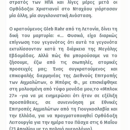
στρατός των ΗΠΑ και λίγες μέρες μετά οι
Ορθόδοξοι Χριστιανοί στο Νταχάου γιόρτασαν
μία άλλη, μία συγκλονιστική Ανάσταση.
Ο κρατούμενος Gleb Rahr από τη Λετονία, δίνει τη
δική του μαρτυρία: «… Φυσικά, είχα διαρκώς
επίγνωση του γεγονότος ότι αυτά τα γεγονότα
εκτυλίσσονταν κατά τη διάρκεια της Μεγάλης
Εβδομάδας. Αλλά πώς θα μπορούσαμε να το
ζήσουμε, έξω από τις σιωπηλές, ατομικές
προσευχές μας; Ένας συγκρατούμενος και
επικεφαλής διερμηνέας της Διεθνούς Επιτροπής
των Αιχμαλώτων, ο Μπόρις Φ., με επισκέφθηκε
στη μολυσμένη από τύφο μονάδα μου,το «Μπλοκ
27» -για να με ενημερώσει ότι ήταν σε εξέλιξη
προσπάθειες, σε συνεννόηση με Εθνικές
Επιτροπές Αιχμαλώτων από τη Γιουγκοσλαβία και
την Ελλάδα, για να πραγματοποιηθεί Ορθόδοξη
Λειτουργία για την ημέρα του Πάσχα στις 6 Μαΐου
(23 Απριλίου με το παλαιό ημερολόγιο).