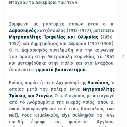
Νταχάου το Δεκέμβριο του 1944.
Σύμφωνα με μαρτυρίες παρών ήταν ο π.
Δαμασκηνός
Χατζόπουλος (1913-1977), μετέπειτα
Μητροπολίτης Τριφυλίας και Ολυμπίας
(1950-
1957) και Δημητριάδος και Αλμυρού (1957-1968).
Ο π. Δαμασκηνός συνελήφθη για την κοινωνική
του δράση στην Μητρόπολη Κορινθίας το 1942
και μεταφέρθηκε στην Ιταλία και στο Νταχάου,
όπου υπέστη
φρικτά βασανιστήρια
.
Επίσης παρών ήταν ο Αρχιμανδρίτης
Διονύσιος
, ο
οποίος μετά τον πόλεμο έγινε
Μητροπολίτης
Τρίκκης και Σταγών
. Ο π. Διονύσιος με καταγωγή
από το Ανδραμμύτιο της Μικράς Ασίας, όπου οι
δικοί δολοφονήθηκαν από τους δασκάλους των
Ναζί, τους Κεμαλικούς, είχε συλληφθεί το 1942
επειδή έκρυψε και φρόντισε Άγγλους