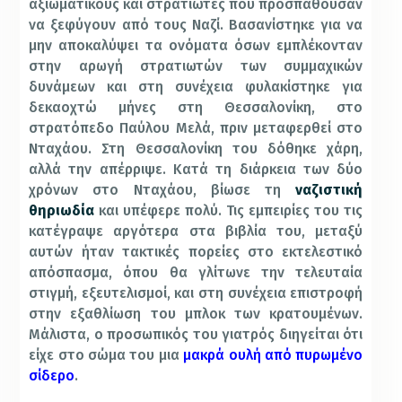
αξιωματικούς και στρατιώτες που προσπαθούσαν
να ξεφύγουν από τους Ναζί. Βασανίστηκε για να
μην αποκαλύψει τα ονόματα όσων εμπλέκονταν
στην αρωγή στρατιωτών των συμμαχικών
δυνάμεων και στη συνέχεια φυλακίστηκε για
δεκαοχτώ μήνες στη Θεσσαλονίκη, στο
στρατόπεδο Παύλου Μελά, πριν μεταφερθεί στο
Νταχάου. Στη Θεσσαλονίκη του δόθηκε χάρη,
αλλά την απέρριψε. Κατά τη διάρκεια των δύο
χρόνων στο Νταχάου, βίωσε τη
ναζιστική
θηριωδία
και υπέφερε πολύ. Τις εμπειρίες του τις
κατέγραψε αργότερα στα βιβλία του, μεταξύ
αυτών ήταν τακτικές πορείες στο εκτελεστικό
απόσπασμα, όπου θα γλίτωνε την τελευταία
στιγμή, εξευτελισμοί, και στη συνέχεια επιστροφή
στην εξαθλίωση του μπλοκ των κρατουμένων.
Μάλιστα, ο προσωπικός του γιατρός διηγείται ότι
είχε στο σώμα του μια
μακρά ουλή από πυρωμένο
σίδερο
.