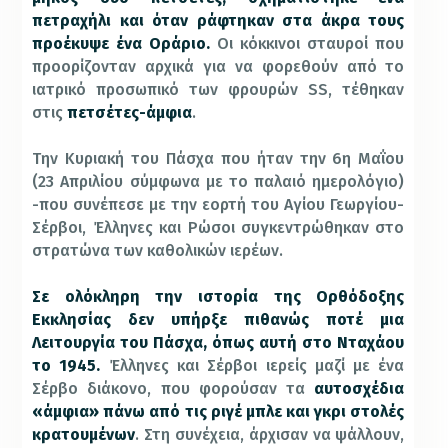
πετραχήλι και όταν ράφτηκαν στα άκρα τους
προέκυψε ένα Οράριο.
Οι κόκκινοι σταυροί που
προορίζονταν αρχικά για να φορεθούν από το
ιατρικό προσωπικό των φρουρών SS, τέθηκαν
στις
πετσέτες-άμφια
.
Την Κυριακή του Πάσχα που ήταν την 6η Μαΐου
(23 Απριλίου σύμφωνα με το παλαιό ημερολόγιο)
-που συνέπεσε με την εορτή του Αγίου Γεωργίου-
Σέρβοι, Έλληνες και Ρώσοι συγκεντρώθηκαν στο
στρατώνα των καθολικών ιερέων.
Σε ολόκληρη την ιστορία της Ορθόδοξης
Εκκλησίας δεν υπήρξε πιθανώς ποτέ μια
Λειτουργία του Πάσχα, όπως αυτή στο Νταχάου
το 1945.
Έλληνες και Σέρβοι ιερείς μαζί με ένα
Σέρβο διάκονο, που φορούσαν τα
αυτοσχέδια
«άμφια» πάνω από τις ριγέ μπλε και γκρι στολές
κρατουμένων
. Στη συνέχεια, άρχισαν να ψάλλουν,