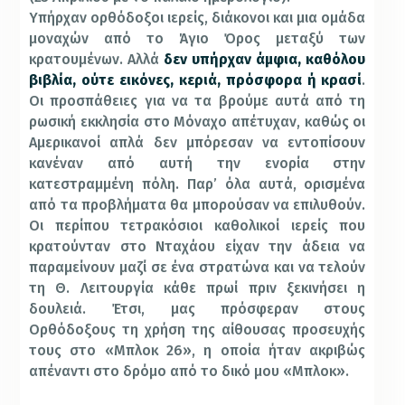
Υπήρχαν ορθόδοξοι ιερείς, διάκονοι και μια ομάδα
μοναχών από το Άγιο Όρος μεταξύ των
κρατουμένων. Αλλά
δεν υπήρχαν άμφια, καθόλου
βιβλία, ούτε εικόνες, κεριά, πρόσφορα ή κρασί
.
Οι προσπάθειες για να τα βρούμε αυτά από τη
ρωσική εκκλησία στο Μόναχο απέτυχαν, καθώς οι
Αμερικανοί απλά δεν μπόρεσαν να εντοπίσουν
κανέναν από αυτή την ενορία στην
κατεστραμμένη πόλη. Παρ’ όλα αυτά, ορισμένα
από τα προβλήματα θα μπορούσαν να επιλυθούν.
Οι περίπου τετρακόσιοι καθολικοί ιερείς που
κρατούνταν στο Νταχάου είχαν την άδεια να
παραμείνουν μαζί σε ένα στρατώνα και να τελούν
τη Θ. Λειτουργία κάθε πρωί πριν ξεκινήσει η
δουλειά. Έτσι, μας πρόσφεραν στους
Ορθόδοξους τη χρήση της αίθουσας προσευχής
τους στο «Μπλοκ 26», η οποία ήταν ακριβώς
απέναντι στο δρόμο από το δικό μου «Μπλοκ».