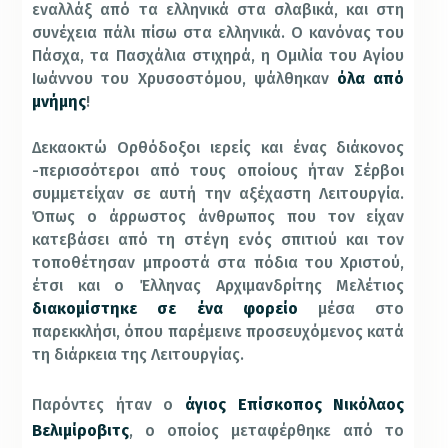
εναλλάξ από τα ελληνικά στα σλαβικά, και στη
συνέχεια πάλι πίσω στα ελληνικά. Ο κανόνας του
Πάσχα, τα Πασχάλια στιχηρά, η Ομιλία του Αγίου
Ιωάννου του Χρυσοστόμου, ψάλθηκαν
όλα από
μνήμης
!
Δεκαοκτώ Ορθόδοξοι ιερείς και ένας διάκονος
-περισσότεροι από τους οποίους ήταν Σέρβοι
συμμετείχαν σε αυτή την αξέχαστη Λειτουργία.
Όπως ο άρρωστος άνθρωπος που τον είχαν
κατεβάσει από τη στέγη ενός σπιτιού και τον
τοποθέτησαν μπροστά στα πόδια του Χριστού,
έτσι και ο Έλληνας Αρχιμανδρίτης Μελέτιος
διακομίστηκε σε ένα φορείο
μέσα στο
παρεκκλήσι, όπου παρέμεινε προσευχόμενος κατά
τη διάρκεια της Λειτουργίας.
Παρόντες ήταν ο
άγιος Επίσκοπος Νικόλαος
Βελιμίροβιτς
, ο οποίος μεταφέρθηκε από το