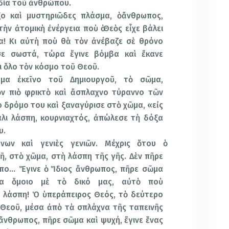
δία τοῦ ἀνθρώπου.
ξο καὶ μυστηριῶδες πλάσμα, ὁ ἄνθρωπος,
ὴν ἀτομικὴ ἐνέργεια ποὺ ὁ Θεὸς εἶχε βάλει
ία! Κι αὐτὴ ποὺ θὰ τὸν ἀνέβαζε σὲ θρόνο
σε σωστά, τώρα ἔγινε βόμβα καὶ ἔκανε
κι ὅλο τὸν κόσμο τοῦ Θεοῦ.
νημα ἐκεῖνο τοῦ Δημιουργοῦ, τὸ σῶμα,
ν πιὸ φρικτὸ καὶ ἄσπλαχνο τύραννο τῶν
 δρόμο του καὶ ξαναγύρισε στὸ χῶμα, «εἰς
άλι λάσπη, κουρνιαχτός, ἀπώλεσε τὴ δόξα
υ.
ων καὶ γενιὲς γενιῶν. Μέχρις ὅτου ὁ
, στὸ χῶμα, στὴ λάσπη τῆς γῆς. Δὲν πῆρε
πο… Ἔγινε ὁ Ἴδιος ἄνθρωπος, πῆρε σῶμα
α ὅμοιο μὲ τὸ δικό μας, αὐτὸ ποὺ
 λάσπη! Ὁ ὑπεράπειρος Θεός, τὸ δεύτερο
 Θεοῦ, μέσα ἀπὸ τὰ σπλάχνα τῆς ταπεινῆς
 ἄνθρωπος, πῆρε σῶμα καὶ ψυχή, ἔγινε ἕνας