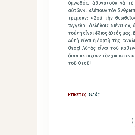
ὑμνωδός, ἀδυνατοῦν νὰ τὸ
αὐτῶν». Βλέπουν τὸν ἄνθρωπο
τρέμουν: «Σοῦ τὴν θεωθεῖσα
Ἄγγελοι, ἀλλήλοις διένευον,
τούτη εἶναι ὁ ἴδιος ὁ Θεός μας, 
Αὐτὴ εἶναι ἡ ἑορτὴ τῆς Ἀναλ
θεός! Αὐτὸς εἶναι τοῦ καθεν
ὅσοι πετύχουν τὸν χωματένιο
τοῦ Θεοῦ!
Ετικέτες:
Θεός