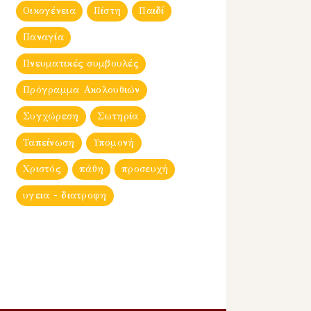
Οικογένεια
Πίστη
Παιδί
Παναγία
Πνευματικές συμβουλές
Πρόγραμμα Ακολουθιών
Συγχώρεση
Σωτηρία
Ταπείνωση
Υπομονή
Χριστός
πάθη
προσευχή
υγεια - διατροφη