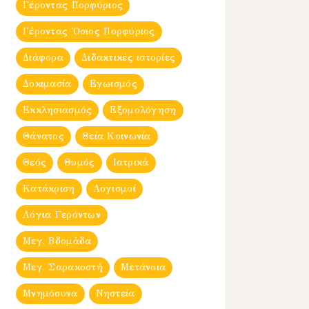
Γέροντας Πορφύριος
Γέροντας Ὀσιος Πορφύριος
Διάφορα
Διδακτικές ιστορίες
Δοκιμασία
Εγωισμός
Εκκλησιασμός
Εξομολόγηση
Θάνατος
Θεία Κοινωνία
Θεός
Θυμός
Ιατρικά
Κατάκριση
Λογισμοί
Λόγια Γερόντων
Μεγ. Βδομἀδα
Μεγ. Σαρακοστή
Μετάνοια
Μνημόσυνα
Νηστεία