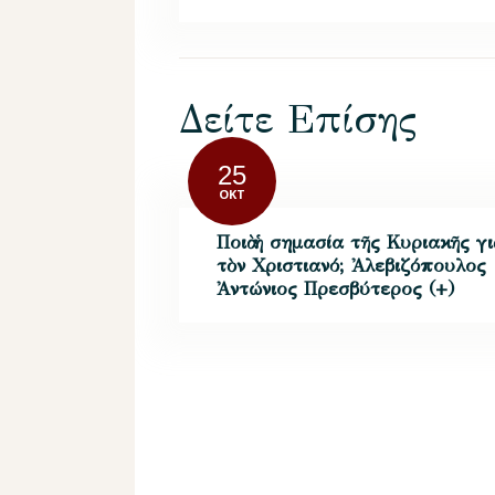
Δείτε Επίσης
25
ΟΚΤ
Ποιὰ ἡ σημασία τῆς Κυριακῆς γιὰ
τὸν Χριστιανό; Ἀλεβιζόπουλος
Ἀντώνιος Πρεσβύτερος (+)