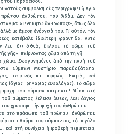
ος τοῦ Παραδείσου.
 δυνατοὺς συμβολισμοὺς περιγράφει ἡ Ἁγία
 πρώτου ἀνθρώπου, τοῦ Ἀδάμ. Δὲν τὸν
όσταγμα: «Γενηθήτω ἄνθρωπος!», ὅπως ὅλα
λλὰ μὲ ἄμεση ἐνέργειά του. Γι᾿ αὐτόν, τὸν
 Θεὸς κατέβαλε ἰδιαίτερη φροντίδα. Αὐτὸ
ν λέει ὅτι ὁ Θεὸς ἔπλασε τὸ σῶμα τοῦ
ῆς γῆς», παίρνοντας χῶμα ἀπὸ τὴ γῆ.
 χῶμα. Ζωογονημένος ἀπὸ τὴν πνοὴ τοῦ
στὸ Σύμπαν! Μυστήριο παραδοξότατο.
γας, ταπεινὸς καὶ ὑψηλός, θνητὸς καὶ
ιος (ἅγιος Γρηγόριος ὁ Θεολόγος). Τὸ σῶμα
ἡ ψυχή του σύμπαν ἀπέραντο! Μέσα στὸ
τοῦ σώματος ἔκλεισε ὁ Θεός, λέει ὁ ἅγιος
ό του χρυσάφι, τὴν ψυχὴ τοῦ ἀνθρώπου.
οῦσε στὸ πρόσωπο τοῦ πρώτου ἀνθρώπου
ὑπέρτατο θαῦμα τοῦ σύμπαντος, τὸ μεγάλο
… καὶ στὴ συνέχεια ἡ φοβερὴ περιπέτεια,