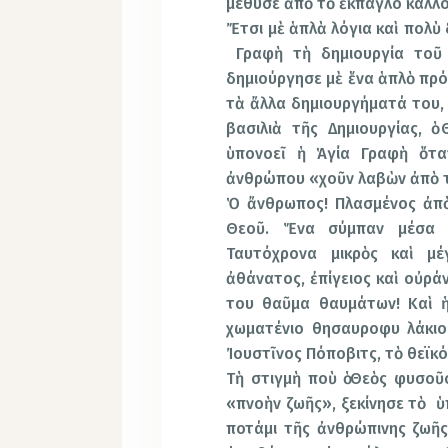
μέθυσε ἀπὸ τὸ ἔκπαγλο κάλλ
Ἔτσι μὲ ἁπλὰ λόγια καὶ πολὺ
Γραφὴ τὴ δημιουργία τοῦ
δημιούργησε μὲ ἕνα ἁπλὸ πρ
τὰ ἄλλα δημιουργήματά του, ἀ
βασιλιὰ τῆς Δημιουργίας, ὁ
ὑπονοεῖ ἡ Ἁγία Γραφὴ ὅτα
ἀνθρώπου «χοῦν λαβὼν ἀπὸ τ
Ὁ ἄνθρωπος! Πλασμένος ἀπὸ
Θεοῦ. Ἕνα σύμπαν μέσα 
Ταυτόχρονα μικρὸς καὶ μέ
ἀθάνατος, ἐπίγειος καὶ οὐράν
του θαῦμα θαυμάτων! Καὶ 
χωματένιο θησαυροφυ­ λάκιο 
Ἰουστῖνος Πόποβιτς, τὸ θεϊκ
Τὴ στιγμὴ ποὺ ὁ Θεὸς φυσ
«πνοὴν ζωῆς», ξεκίνησε τὸ 
ποτάμι τῆς ἀνθρώπινης ζωῆς