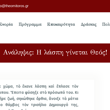
fo@theomitoros.gr
Ενορία
Πρόγραμμα
Επικαιρότητα
Δράσεις
Πολ
Ανάληψις: Η λάσπη γίνεται Θεός!
ε χῶμα, τὸ ἔκανε λάσπη καὶ ἔπλασε τὸν
που. Ἔπειτα φύσηξε στὸ πρόσωπό του. Κι
ῆρε ζωή, σηκώθηκε ὄρθια, ἄνοιξε τὰ μάτια
το θάμβος τὸν τρισήλιο Δημιουργό της,