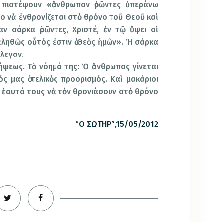
 πιστέψουν «ἄνθρωπον ὁρῶντες ὑπεράνω
 νὰ ἐνθρονίζεται στὸ θρόνο τοῦ Θεοῦ καὶ
ν σάρκα ὁρῶντες, Χριστέ, ἐν τῷ ὕψει οἱ
 ἀληθῶς οὗτός ἐστιν ὁ Θεὸς ἡμῶν». Ἡ σάρκα
ἔλεγαν.
ήψεως. Τὸ νόημά της: Ὁ ἄνθρωπος γίνεται
ός μας ὁ τελικὸς προορισμός. Καὶ μακάριοι
 ἑαυτό τους νὰ τὸν θρονιάσουν στὸ θρόνο
“
Ο ΣΩΤΗΡ
”
,15/05/2012