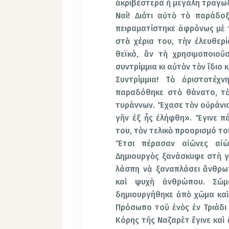
ἀκριβέστερα ἡ μεγάλη τραγω
Ναί! Διότι αὐτὸ τὸ παράδο
πειραματίστηκε ἀφρόνως μὲ τ
στὰ χέρια του, τὴν ἐλευθερ
θεϊκό, ἂν τὴ χρησιμοποιοῦ
συντρίμμια κι αὐτὸν τὸν ἴδιο 
Συντρίμμια! Τὸ ἀριστοτέχ
παραδόθηκε στὸ θάνατο, τὸ
τυράννων. Ἔχασε τὸν οὐράνιο
γῆν ἐξ ἧς ἐλήφθη». Ἔγινε π
του, τὸν τελικὸ προορισμό το
Ἔτσι πέρασαν αἰῶνες αἰών
Δημιουργὸς ξανάσκυψε στὴ γῆ
λάσπη νὰ ξαναπλάσει ἄνθρω
καὶ ψυχὴ ἀνθρώπου. Σῶμ
δημιουργήθηκε ἀπὸ χῶμα καὶ
Πρόσωπο τοῦ ἑνὸς ἐν Τριάδι
Κόρης τῆς Ναζαρὲτ ἔγινε καὶ