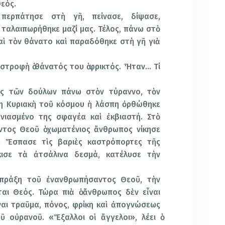
εός.
περπάτησε στὴ γῆ, πείνασε, δίψασε,
 ταλαιπωρήθηκε μαζί μας. Τέλος, πάνω στὸ
αὶ τὸν θάνατο καὶ παραδόθηκε στὴ γῆ γιὰ
στροφὴ ὁ θάνατός του ὁ φρικτός. Ἦταν… Τί
ος τῶν δούλων πάνω στὸν τύραννο, τὸν
τη Κυριακὴ τοῦ κόσμου ἡ λάσπη ὀρθώθηκε
νιασμένο της σφαγέα καὶ ἐκβιαστή. Στὸ
ος Θεοῦ ὁ χωματένιος ἄνθρωπος νίκησε
 Ἔσπασε τὶς βαριὲς καστρόπορτες τῆς
κισε τὰ ἀτσάλινα δεσμά, κατέλυσε τὴν
 πράξη τοῦ ἐνανθρωπήσαντος Θεοῦ, τὴν
αι Θεός. Τώρα πιὰ ὁ ἄνθρωπος δὲν εἶναι
ναι τραῦμα, πόνος, φρίκη καὶ ἀπογνώσεως
ῦ οὐρανοῦ. «Ἔξαλλοι οἱ ἄγγελοι», λέει ὁ