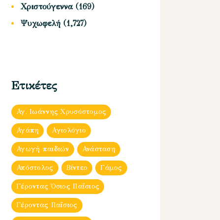
Χριστούγεννα
(169)
Ψυχωφελή
(1,727)
Ετικέτες
Αγ. Ιωάννης Χρυσόστομος
Αγάπη
Αγιολόγιο
Αγωγή παιδιών
Ανάσταση
Απόστολος
Βίντεο
Γάμος
Γέροντας Όσιος Παΐσιος
Γέροντας Παΐσιος