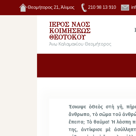
Θεομήτορος 21, Άλιμος
210 98 13 910
in
ΙΕΡΌΣ ΝΑΌΣ
ΚΟΙΜΉΣΕΩΣ
ΘΕΟΤΌΚΟΥ
Άνω Καλαμακίου Θεομήτορος
Έσκυψε ὁ Θεὸς στὴ γῆ, πῆρ
ἄνθρωπο, τὸ σῶμα τοῦ ἀνθρώ
ἔπειτα; Τὸ θαῦμα! Ἡ λάσπη π
της, ἀντίκρισε μὲ ἀσύλληπ