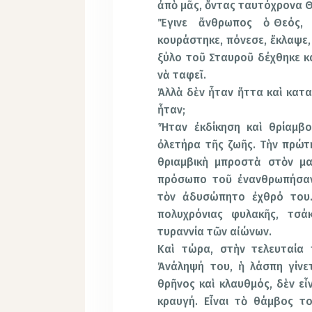
ἀπὸ μᾶς, ὄντας ταυτόχρονα Θ
Ἔγινε ἄνθρωπος ὁ Θεός, 
κουράστηκε, πόνεσε, ἔκλαψε,
ξύλο τοῦ Σταυροῦ δέχθηκε κ
νὰ ταφεῖ.
Ἀλλὰ δὲν ἦταν ἥττα καὶ κατα
ἦταν;
Ἦταν ἐκδίκηση καὶ θρίαμβ
ὀλετήρα τῆς ζωῆς. Τὴν πρώ
θριαμβικὴ μπροστὰ στὸν μα
πρόσωπο τοῦ ἐνανθρωπήσαντ
τὸν ἀδυσώπητο ἐχθρό του.
πολυχρόνιας φυλακῆς, τσά
τυραννία τῶν αἰώνων.
Καὶ τώρα, στὴν τελευταία
Ἀνάληψή του, ἡ λάσπη γίνετ
θρῆνος καὶ κλαυθμός, δὲν εἶ
κραυγή. Εἶναι τὸ θάμβος το