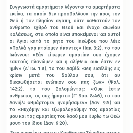
Συγγνωστά αμαρτήματα λέγονται τα αμαρτήματα
εκείνα, τα οποία δεν προσβάλλουν την προς τον
Θεό ή τον πλησίον αγάπη, ούτε καθιστούν τον
άνθρωπο εχθρό του Θεού και ένοχο αιωνίου
Κολάσεως, στα οποία είναι υποκείμενοι και αυτοί
οι Άγιοι κατά το ρητό του Ιακώβου που λέει:
«Πολλά γαρ πταίομεν άπαντες» (Ιακ. 3:2), το του
Ιωάννου: «Εάν είπωμεν αμαρτίαν ουκ έχομεν
εαυτούς πλανώμεν και η αλήθεια ουκ έστιν εν
ημίν» (Α’ Ιω. 1:8), το του Δαβίδ: «Μη εισέλθης εις
κρίσιν μετά του δούλου σου, ότι ου
δικαιωθήσεται ενώπιόν σου πας ζων» (Ψαλ.
142:2), το του Σολομώντος: «Ουκ έστιν
άνθρωπος, ος ουχ ήμαρτε» (Γ’ Βασ. 8:46), το του
Δανιήλ: «Ημάρτομεν, ηνομήσαμεν» (Δαν. 9:5) και
το «Ηυχόμην και εξωμολογούμην τας αμαρτίας
μου και τας αμαρτίας του λαού μου Κυρίω τω Θεώ
μου» του ίδιου (Δαν. 9:20).
Έτσι αναφέρει και η εν Καρθαγένη Σύνοδος στους