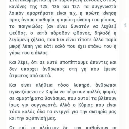
κανόνες της 125, 126 και 127. Τα συγγνωστά
λοιπόν αμαρτήματα είναι π.χ. η πρώτη κίνηση
προς άνομη επιθυμία, η πρώτη κίνηση του μίσους,
το παιγνιώδες (αν είναι δυνατόν να λεχθεί)
ψεύδος, ο κατά πάροδον φθόνος, δηλαδή η
λεγόμενη ζήλεια, που δεν είναι τίποτε άλλο παρά
μικρή λύπη για κάτι καλό που έχει επάνω του ή
γύρω του ο άλλος.
Και λέμε, ότι σε αυτά υποπίπτουμε άπαντες και
δεν υπάρχει άνθρωπος στη γη που έμεινε
άτρωτος από αυτά.
Και είναι αλήθεια τόσο λυπηρό, άνθρωποι
αγωνιζόμενοι εν Κυρίω να πέφτουν πολλές φορές
σε αμαρτήματα θανάσιμα, που αυτοί τα βλέπουν
ίσως για συγγνωστά. Αλλά ο Κύριος που είναι
τόσο καλός όλα τα ενεργεί για την σωτηρία μας
και την αφύπνισή μας.
Ως επί το πλείστον δε, την παθαίνουν οι