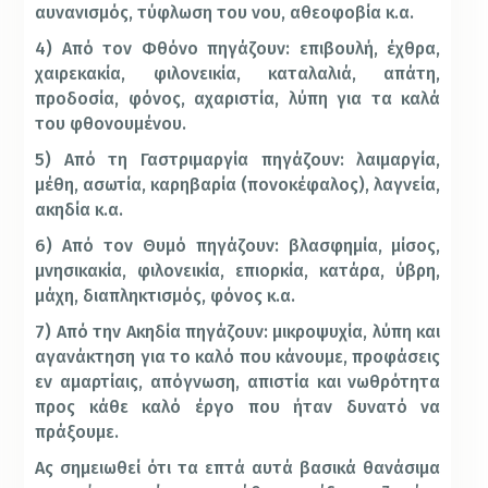
αυνανισμός, τύφλωση του νου, αθεοφοβία κ.α.
4) Από τον Φθόνο πηγάζουν: επιβουλή, έχθρα,
χαιρεκακία, φιλονεικία, καταλαλιά, απάτη,
προδοσία, φόνος, αχαριστία, λύπη για τα καλά
του φθονουμένου.
5) Από τη Γαστριμαργία πηγάζουν: λαιμαργία,
μέθη, ασωτία, καρηβαρία (πονοκέφαλος), λαγνεία,
ακηδία κ.α.
6) Από τον Θυμό πηγάζουν: βλασφημία, μίσος,
μνησικακία, φιλονεικία, επιορκία, κατάρα, ύβρη,
μάχη, διαπληκτισμός, φόνος κ.α.
7) Από την Ακηδία πηγάζουν: μικροψυχία, λύπη και
αγανάκτηση για το καλό που κάνουμε, προφάσεις
εν αμαρτίαις, απόγνωση, απιστία και νωθρότητα
προς κάθε καλό έργο που ήταν δυνατό να
πράξουμε.
Ας σημειωθεί ότι τα επτά αυτά βασικά θανάσιμα