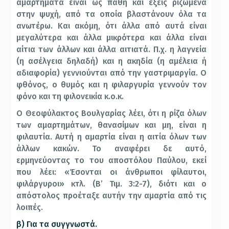
αμαρτήματα είναι ως πάθη και έξεις ριζωμένα
στην ψυχή, από τα οποία βλαστάνουν όλα τα
ανωτέρω. Και ακόμη, ότι άλλα από αυτά είναι
μεγαλύτερα και άλλα μικρότερα και άλλα είναι
αίτια των άλλων και άλλα αιτιατά. Π.χ. η λαγνεία
(η ασέλγεια δηλαδή) και η ακηδία (η αμέλεια ή
αδιαφορία) γεννιούνται από την γαστριμαργία. Ο
φθόνος, ο θυμός και η φιλαργυρία γεννούν τον
φόνο και τη φιλονεικία κ.ο.κ.
Ο Θεοφύλακτος Βουλγαρίας λέει, ότι η ρίζα όλων
των αμαρτημάτων, θανασίμων και μη, είναι η
φιλαυτία. Αυτή η αμαρτία είναι η αιτία όλων των
άλλων κακών. Το αναφέρει δε αυτό,
ερμηνεύοντας το του αποστόλου Παύλου, εκεί
που λέει: «Έσονται οι άνθρωποι φίλαυτοι,
φιλάργυροι» κτλ. (Β’ Τιμ. 3:2-7), διότι και ο
απόστολος προέταξε αυτήν την αμαρτία από τις
λοιπές.
β) Για τα συγγνωστά.