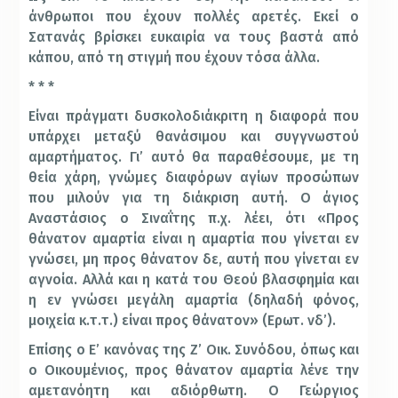
άνθρωποι που έχουν πολλές αρετές. Εκεί ο
Σατανάς βρίσκει ευκαιρία να τους βαστά από
κάπου, από τη στιγμή που έχουν τόσα άλλα.
* * *
Είναι πράγματι δυσκολοδιάκριτη η διαφορά που
υπάρχει μεταξύ θανάσιμου και συγγνωστού
αμαρτήματος. Γι’ αυτό θα παραθέσουμε, με τη
θεία χάρη, γνώμες διαφόρων αγίων προσώπων
που μιλούν για τη διάκριση αυτή. Ο άγιος
Αναστάσιος ο Σιναΐτης π.χ. λέει, ότι «Προς
θάνατον αμαρτία είναι η αμαρτία που γίνεται εν
γνώσει, μη προς θάνατον δε, αυτή που γίνεται εν
αγνοία. Αλλά και η κατά του Θεού βλασφημία και
η εν γνώσει μεγάλη αμαρτία (δηλαδή φόνος,
μοιχεία κ.τ.τ.) είναι προς θάνατον» (Ερωτ. νδ’).
Επίσης ο Ε’ κανόνας της Ζ’ Οικ. Συνόδου, όπως και
ο Οικουμένιος, προς θάνατον αμαρτία λένε την
αμετανόητη και αδιόρθωτη. Ο Γεώργιος