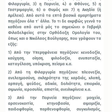
Φιλαργυρία, 3) η Πορνεία, 4) ο Φθόνος, 5) η
Γαστριμαργία, 6) ο Θυμός και 7) η Ακηδία (ή
Αμέλεια). Από αυτά τα επτά βασικά αμαρτήματα
πηγάζουν όλα τ’ άλλα. Το τι δε ακριβώς γεννά το
καθένα από αυτά μάς το σημειώνει ο Γαβριήλ
Φιλαδελφείας στην Ορθόδοξη Ομολογία του,
όπως και ο Νικόλαος Βούλγαρης, που γράφουν τα
εξής:
1) Από την Υπερηφάνεια πηγάζουν: κενοδοξία,
καύχηση, οίηση, φιλοδοξία, ανυποταξία,
καταγέλαση, υπόκριση, πείσμα κ.α.
2) Από τη Φιλαργυρία πηγάζουν: πλεονεξία,
ανελεημοσύνη, σκληρότητα της καρδιάς, κλοπή,
αρπαγή, ψεύδος, αδικία, δολιότητα, επιορκία,
σιμωνία, ιεροσυλία, απιστία, ανειλικρίνεια κ.α.
3) Από την Πορνεία πηγάζουν: μοιχεία,
αρσενοκοιτία, κτηνοβασία, αιμομιξία,
παιδοφθορία, παρθενοφθορία, συγκυλισμός,