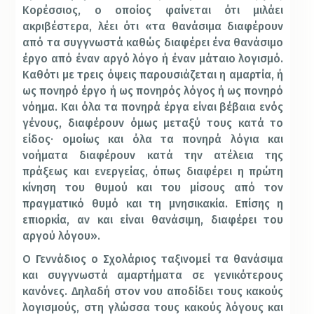
Κορέσσιος, ο οποίος φαίνεται ότι μιλάει
ακριβέστερα, λέει ότι «τα θανάσιμα διαφέρουν
από τα συγγνωστά καθώς διαφέρει ένα θανάσιμο
έργο από έναν αργό λόγο ή έναν μάταιο λογισμό.
Καθότι με τρεις όψεις παρουσιάζεται η αμαρτία, ή
ως πονηρό έργο ή ως πονηρός λόγος ή ως πονηρό
νόημα. Και όλα τα πονηρά έργα είναι βέβαια ενός
γένους, διαφέρουν όμως μεταξύ τους κατά το
είδος· ομοίως και όλα τα πονηρά λόγια και
νοήματα διαφέρουν κατά την ατέλεια της
πράξεως και ενεργείας, όπως διαφέρει η πρώτη
κίνηση του θυμού και του μίσους από τον
πραγματικό θυμό και τη μνησικακία. Επίσης η
επιορκία, αν και είναι θανάσιμη, διαφέρει του
αργού λόγου».
Ο Γεννάδιος ο Σχολάριος ταξινομεί τα θανάσιμα
και συγγνωστά αμαρτήματα σε γενικότερους
κανόνες. Δηλαδή στον νου αποδίδει τους κακούς
λογισμούς, στη γλώσσα τους κακούς λόγους και