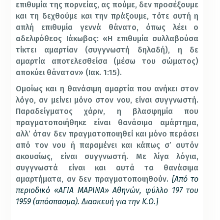
επιθυμία της πορνείας, ας πούμε, δεν προσέξουμε
και τη δεχθούμε και την πράξουμε, τότε αυτή η
απλή επιθυμία γεννά θάνατο, όπως λέει ο
αδελφόθεος Ιάκωβος: «Η επιθυμία συλλαβούσα
τίκτει αμαρτίαν (συγγνωστή δηλαδή), η δε
αμαρτία αποτελεσθείσα (μέσω του σώματος)
αποκύει θάνατον» (Ιακ. 1:15).
Ομοίως και η θανάσιμη αμαρτία που ανήκει στον
λόγο, αν μείνει μόνο στον νου, είναι συγγνωστή.
Παραδείγματος χάριν, η βλασφημία που
πραγματοποιήθηκε είναι θανάσιμο αμάρτημα,
αλλ’ όταν δεν πραγματοποιηθεί και μόνο περάσει
από τον νου ή παραμένει και κάπως σ’ αυτόν
ακουσίως, είναι συγγνωστή. Με λίγα λόγια,
συγγνωστά είναι και αυτά τα θανάσιμα
αμαρτήματα, αν δεν πραγματοποιηθούν.
[Από το
περιοδικό «ΑΓΙΑ ΜΑΡΙΝΑ» Αθηνών, φύλλο 197 του
1959 (απόσπασμα). Διασκευή για την Κ.Ο.]