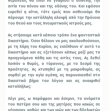
θεραπείας θα είναι να γνωρίσει ο ασθενής την
αιτία του πόνου και της οδύνης του. Και εφόσον
ευρεθεί η αίτια, τότε εμείς που ασθενούμε θα
πάρουμε την κατάλληλη αλοιφή από την Πρόνοια
του Θεού και τους πνευματικούς ιατρούς μας.
Ας στήσουμε κατά κάποιο τρόπο ένα φανταστικό
δικαστήριο. Όσοι θέλουν να μας ακολουθούσουν,
με τη Χάρη του Κυρίου, ας εισέλθουν σ’ αυτό το
δικαστήριο και ας εξετάσουν κάπως μαζί μας τα
προηγούμενα πάθη και τις αιτίες τους. Ας δεθεί
λοιπόν ο θυμός, ο τύραννος, με τα δεσμά της
πραότητας. Ας κτυπηθεί με τη μακροθυμία, ας
συρθεί με την αγία αγάπη, ας παρουσιασθεί στο
δικαστικό βήμα του λόγου και ας ανακριθεί
καταλλήλως:
Λέγε μας, ω παράφρον και άσεμνε, τα ονόματα
του πατέρα σου και της μητέρας που κακώς σε
γέννησαν, καθώς και των υιών και των βδελυκτών