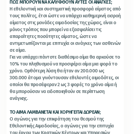
ΠΩΣ ΜΠΟΡΟΥΝ ΝΑ ΚΑΛΥΦΘΟΥΝ ΑΥΤΕΣ ΟΙ ΑΝΑΓΚΕΣ;
Η εθελοντική και συστηματική προσφορά αίματος από
τους πολίτες, έτσι ώστε να υπάρχει καθημερινή εισροή
αίματος στις μονάδες αιμοδοσίας της χώρας, είναι ο
μόνος τρόπος που μπορεί να εξασφαλίσει τις
απαραίτητες ποσότητες αίματος, ώστε να
αντιμετωπίζονται με επιτυχία οι ανάγκες των ασθενών
σε αίμα.
Για να υπάρχει πάντοτε διαθέσιμο αίμα θα αρκούσε το
10% του πληθυσμού να προσφέρει αίμα μια φορά το
χρόνο. Ορθότερη λύση θα ήταν αν 200.000 ως
300.000 άτομα γινόντουσαν εθελοντές αιμοδότες, οι
οποίοι θα προσέφεραν 2 ως 3 φορές το χρόνο αίμα ή
θα μπορούσαν να ειδοποιηθούν σε περίπτωση
ανάγκης.
ΤΟ ΑΙΜΑ ΛΑΜΒΑΝΕΤΑΙ ΚΑΙ ΧΟΡΗΓΕΙΤΑΙ ΔΩΡΕΑΝ;
Ο αγώνας για την επικράτηση του θεσμού της
Εθελοντικής Αιμοδοσίας, ο αγώνας για την επιτυχία
του έργου των Κρατικών Κέντρων και Υπηρεσιών