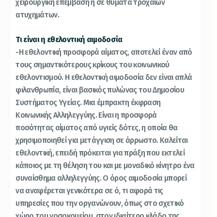
χειρουργική επέμβαση ή σε θύματα τροχαίων
ατυχημάτων.
Τι είναι η εθελοντική αιμοδοσία
-Η εθελοντική προσφορά αίματος, αποτελεί έναν από
τους σημαντικότερους κρίκους του κοινωνικού
εθελοντισμού. Η εθελοντική αιμοδοσία δεν είναι απλά
φιλανθρωπία, είναι βασικός πυλώνας του Δημοσίου
Συστήματος Υγείας. Μια έμπρακτη έκφραση
Κοινωνικής Αλληλεγγύης. Είναι η προσφορά
ποσότητας αίματος από υγιείς δότες, η οποία θα
χρησιμοποιηθεί για μετάγγιση σε άρρωστο. Καλείται
εθελοντική, επειδή πρόκειται για πράξη που εκτελεί
κάποιος με τη θέληση του και με μοναδικό κίνητρο ένα
συναίσθημα αλληλεγγύης. Ο όρος αιμοδοσία μπορεί
να αναφέρεται γενικότερα σε ό, τι αφορά τις
υπηρεσίες που την οργανώνουν, όπως στο σχετικό
χώρο του νοσοκομείου, στον ιδιαίτερο κλάδο της