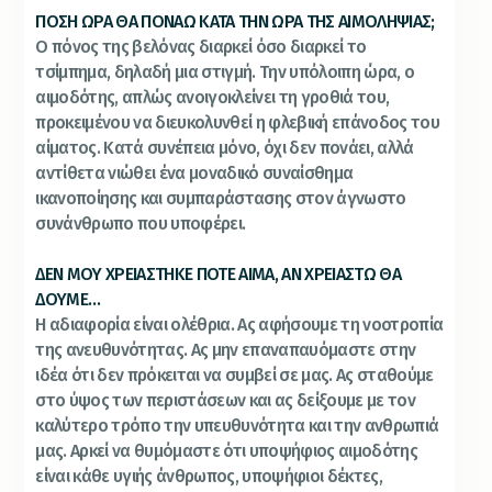
ΠΟΣΗ ΩΡΑ ΘΑ ΠΟΝΑΩ ΚΑΤΑ ΤΗΝ ΩΡΑ ΤΗΣ ΑΙΜΟΛΗΨΙΑΣ;
Ο πόνος της βελόνας διαρκεί όσο διαρκεί το
τσίμπημα, δηλαδή μια στιγμή. Την υπόλοιπη ώρα, ο
αιμοδότης, απλώς ανοιγοκλείνει τη γροθιά του,
προκειμένου να διευκολυνθεί η φλεβική επάνοδος του
αίματος. Κατά συνέπεια μόνο, όχι δεν πονάει, αλλά
αντίθετα νιώθει ένα μοναδικό συναίσθημα
ικανοποίησης και συμπαράστασης στον άγνωστο
συνάνθρωπο που υποφέρει.
ΔΕΝ ΜΟΥ ΧΡΕΙΑΣΤΗΚΕ ΠΟΤΕ ΑΙΜΑ, ΑΝ ΧΡΕΙΑΣΤΩ ΘΑ
ΔΟΥΜΕ…
Η αδιαφορία είναι ολέθρια. Ας αφήσουμε τη νοοτροπία
της ανευθυνότητας. Ας μην επαναπαυόμαστε στην
ιδέα ότι δεν πρόκειται να συμβεί σε μας. Ας σταθούμε
στο ύψος των περιστάσεων και ας δείξουμε με τον
καλύτερο τρόπο την υπευθυνότητα και την ανθρωπιά
μας. Αρκεί να θυμόμαστε ότι υποψήφιος αιμοδότης
είναι κάθε υγιής άνθρωπος, υποψήφιοι δέκτες,