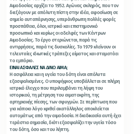
Αιμοδοσίας αρχίζει το 1952. Αγώνας σκληρός, που τον
διεξάγουν με απόλυτη πίστη στην ιδέα, αφοσίωση σε
σημείο αυταπάρνησης, υπεράνθρωπη πολλές φορές
προσπάθεια, όλοι, ιατρικό και επιστημονικό
προσωπικό και κυρίως οι αδελφές των Κέντρων
Αιμοδοσίας. Το έργο στεριώνεται, παρά τις
αντιρρήσεις, παρά τις δυσκολίες. Το 1979 κλείνουν οι
τελευταίες ιδιωτικές τράπεζες αίματος και σταματάει
το εμπόριο.
ΕΙΝΑΙ ΑΣΦΑΛΕΣ ΝΑ ΔΙΝΩ ΑΙΜΑ;
Η ασφάλεια και η υγεία του δότη είναι απόλυτα
εξασφαλισμένες. Ο υποψήφιος υποβάλλεται σε πλήρη
ιατρικό έλεγχο που περιλαμβάνει τη λήψη του
ιστορικού, τη μέτρηση του αιματοκρίτη, της
αρτηριακής πίεσης, των σφυγμών. Σε περίπτωση που
για κάποιο λόγο κριθεί ακατάλληλος αποκλείεται
αυτομάτως από την αιμοδοσία. Η διαδικασία αυτή έχει
τεράστια σημασία, διότι εξασφαλίζει την υγεία τόσο
του δότη, όσο και του λήπτη.