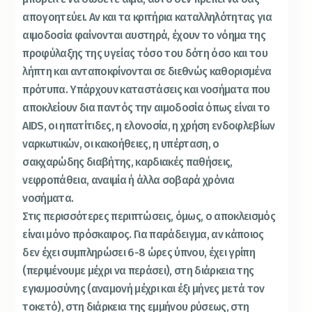
απογοητεύει. Αν και τα κριτήρια καταλληλότητας για
αιμοδοσία φαίνονται αυστηρά, έχουν το νόημα της
προφύλαξης της υγείας τόσο του δότη όσο και του
λήπτη και ανταποκρίνονται σε διεθνώς καθορισμένα
πρότυπα. Υπάρχουν καταστάσεις και νοσήματα που
αποκλείουν δια παντός την αιμοδοσία όπως είναι το
AIDS, οι ηπατίτιδες, η ελονοσία, η χρήση ενδοφλεβίων
ναρκωτικών, οι κακοήθειες, η υπέρταση, ο
σακχαρώδης διαβήτης, καρδιακές παθήσεις,
νεφροπάθεια, αναιμία ή άλλα σοβαρά χρόνια
νοσήματα.
Στις περισσότερες περιπτώσεις, όμως, ο αποκλεισμός
είναι μόνο πρόσκαιρος. Για παράδειγμα, αν κάποιος
δεν έχει συμπληρώσει 6-8 ώρες ύπνου, έχει γρίπη
(περιμένουμε μέχρι να περάσει), στη διάρκεια της
εγκυμοσύνης (αναμονή μέχρι και έξι μήνες μετά τον
τοκετό), στη διάρκεια της εμμήνου ρύσεως, στη