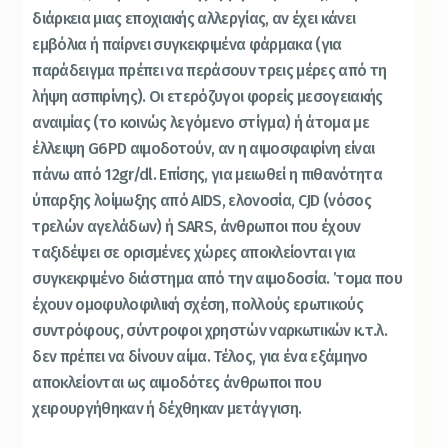
διάρκεια μιας εποχιακής αλλεργίας, αν έχει κάνει
εμβόλια ή παίρνει συγκεκριμένα φάρμακα (για
παράδειγμα πρέπει να περάσουν τρεις μέρες από τη
λήψη ασπιρίνης). Οι ετερόζυγοι φορείς μεσογειακής
αναιμίας (το κοινώς λεγόμενο στίγμα) ή άτομα με
έλλειψη G6PD αιμοδοτούν, αν η αιμοσφαιρίνη είναι
πάνω από 12gr/dl. Επίσης, για μειωθεί η πιθανότητα
ύπαρξης λοίμωξης από AIDS, ελονοσία, CJD (νόσος
τρελών αγελάδων) ή SARS, άνθρωποι που έχουν
ταξιδέψει σε ορισμένες χώρες αποκλείονται για
συγκεκριμένο διάστημα από την αιμοδοσία. ’τομα που
έχουν ομοφυλοφιλική σχέση, πολλούς ερωτικούς
συντρόφους, σύντροφοι χρηστών ναρκωτικών κ.τ.λ.
δεν πρέπει να δίνουν αίμα. Τέλος, για ένα εξάμηνο
αποκλείονται ως αιμοδότες άνθρωποι που
χειρουργήθηκαν ή δέχθηκαν μετάγγιση.