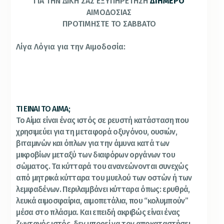
ΓΙΑ ΤΗΝ ΔΙΚΗ ΣΑΣ ΕΞΥΠΗΡΕΤΗΣΗ
ΔΙΗΜΕΡΟ
ΑΙΜΟΔΟΣΙΑΣ
ΠΡΟΤΙΜΗΣΤΕ ΤΟ ΣΑΒΒΑΤΟ
Λίγα Λόγια για την Αιμοδοσία:
ΤΙ ΕΙΝΑΙ ΤΟ ΑΙΜΑ;
Το Αίμα είναι ένας ιστός σε ρευστή κατάσταση που
χρησιμεύει για τη μεταφορά οξυγόνου, ουσιών,
βιταμινών και όπλων για την άμυνα κατά των
μικροβίων μεταξύ των διαφόρων οργάνων του
σώματος. Τα κύτταρά του ανανεώνονται συνεχώς
από μητρικά κύτταρα του μυελού των οστών ή των
λεμφαδένων. Περιλαμβάνει κύτταρα όπως: ερυθρά,
λευκά αιμοσφαίρια, αιμοπετάλια, που “κολυμπούν”
μέσα στο πλάσμα. Και επειδή ακριβώς είναι ένας
ζωντανός ιστός, δεν μπορεί να τον αποκαταστήσει