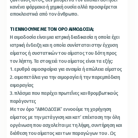
κανένα φάρμακο ή χημική ουσία αλλά προσφέρεται
αποκλειστικά από τον άνθρωπο.
ΤΙ ΕΝΝΟΟΥΜΕ ΜΕ ΤΟΝ ΟΡΟ ΑΙΜΟΔΟΣΙΑ;
Η αιμοδοσία είναι μια ιατρική διαδικασία η οποία έχει
ιατρική ένδειξη και η οποία συνίσταται στην έγχυση
αίματος ή συστατικών του αίματος του δότη προς
τον λήπτη. Τα στοιχειά του αίματος είναι τα εξής:
1. ερυθρά αιμοσφαίρια για αναιμία ή απώλεια αίματος
2. αιμοπετάλια για την αιμοραγία ή την παρεμπόδιση
αιμοραγίας
3. πλάσμα που παρέχει πρωτεΐνες και θρομβωτικούς
παράγοντες
Με τον όρο “ΑΙΜΟΔΟΣΙΑ” εννοούμε τη χορήγηση
αίματος με την μετάγγιση και κατ’ επέκταση την όλη
οργάνωση που ασχολείται με τη λήψη, συντήρηση και
διάθεση του αίματος και των παραγώγων του . Ως