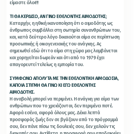
είμαστε όλοι!!!
ΤΙ ΘΑ ΚΕΡΔΙΣΩ, ΑΝ ΓΙΝΩ ΕΘΕΛΟΝΤΗΣ ΑΙΜΟΔΟΤΗΣ;
Καταρχήν, η ηθική ικανοποίηση ότι ο αιμοδότης ως
άνθρωπος συμβάλλει στη σωτηρία συνανθρώπων του,
και, κατά δεύτερο λόγο δικαιούται αίμα σε περίπτωση
προσωπικής ή οικογενειακής του ανάγκης. Ας
σημειωθεί εδώ ότι το αίμα στη χώρα μας λαμβάνεται
και χορηγείται δωρεάν και ότι από το 1979 έχει
απαγορευτεί τελείως η εμπορία του.
ΣΥΜΦΩΝΩ ΑΠΟΛΥΤΑ ΜΕ ΤΗΝ ΕΘΕΛΟΝΤΙΚΗ ΑΙΜΟΔΟΣΙΑ,
ΚΑΠΟΙΑ ΣΤΙΓΜΗ ΘΑ ΓΙΝΩ ΚΙ ΕΓΩ ΕΘΕΛΟΝΤΗΣ
ΑΙΜΟΔΟΤΗΣ.
Η αναβολή μπορεί να περιμένει. Η ανάγκη για αίμα των
ανθρώπων που το χρειάζονται, δεν περιμένει ποτέ.
Αφορά εσένα, αφορά όλους μας. Δέκα λεπτά
προσφοράς ζωής δεν σε βγάζουν από το πρόγραμμά
σου, δεν πάνε πίσω τις δουλειές σου, δεν χαλούν τις
διακοπές σου. Αντίθετα, η προσφορά σου αποδεικνύει