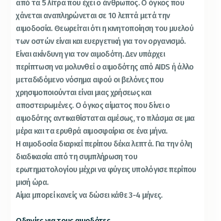
από τα 5 λίτρα που έχει ο άνθρωπος. Ο όγκος που
χάνεται αναπληρώνεται σε 10 λεπτά μετά την
αιμοδοσία. Θεωρείται ότι η κινητοποίηση του μυελού
των οστών είναι και ευεργετική για τον οργανισμό.
Είναι ακίνδυνη για τον αιμοδότη. Δεν υπάρχει
περίπτωση να μολυνθεί ο αιμοδότης από AIDS ή άλλο
μεταδιδόμενο νόσημα αφού οι βελόνες που
χρησιμοποιούνται είναι μιας χρήσεως και
αποστειρωμένες. Ο όγκος αίματος που δίνει ο
αιμοδότης αντικαθίσταται αμέσως, το πλάσμα σε μια
μέρα και τα ερυθρά αιμοσφαίρια σε ένα μήνα.
Η αιμοδοσία διαρκεί περίπου δέκα λεπτά. Για την όλη
διαδικασία από τη συμπλήρωση του
ερωτηματολογίου μέχρι να φύγεις υπολόγισε περίπου
μισή ώρα.
Αίμα μπορεί κανείς να δώσει κάθε 3-4 μήνες.
Οδηγίες για τους αιμοδότες