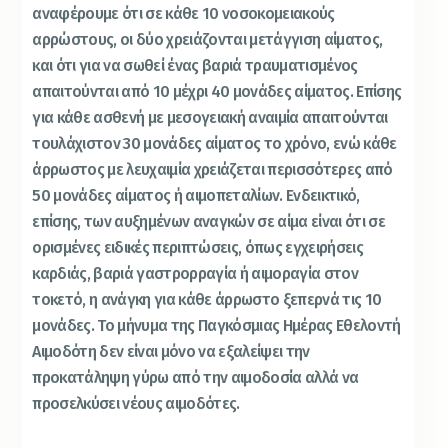
αναφέρουμε ότι σε κάθε 10 νοσοκομειακούς
αρρώστους, οι δύο χρειάζονται μετάγγιση αίματος,
και ότι για να σωθεί ένας βαριά τραυματισμένος
απαιτούνται από 10 μέχρι 40 μονάδες αίματος. Επίσης
για κάθε ασθενή με μεσογειακή αναιμία απαιτούνται
τουλάχιστον 30 μονάδες αίματος το χρόνο, ενώ κάθε
άρρωστος με λευχαιμία χρειάζεται περισσότερες από
50 μονάδες αίματος ή αιμοπεταλίων. Ενδεικτικό,
επίσης, των αυξημένων αναγκών σε αίμα είναι ότι σε
ορισμένες ειδικές περιπτώσεις, όπως εγχειρήσεις
καρδιάς, βαριά γαστρορραγία ή αιμοραγία στον
τοκετό, η ανάγκη για κάθε άρρωστο ξεπερνά τις 10
μονάδες. Το μήνυμα της Παγκόσμιας Ημέρας Εθελοντή
Αιμοδότη δεν είναι μόνο να εξαλείψει την
προκατάληψη γύρω από την αιμοδοσία αλλά να
προσελκύσει νέους αιμοδότες.