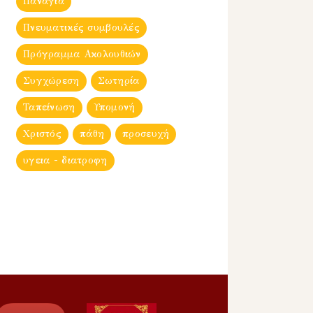
Παναγία
Πνευματικές συμβουλές
Πρόγραμμα Ακολουθιών
Συγχώρεση
Σωτηρία
Ταπείνωση
Υπομονή
Χριστός
πάθη
προσευχή
υγεια - διατροφη