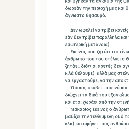
και βγήκαν τα αγκάθια της ψυ
δωρεάν την περιοχή μας και 
άγνωστο θησαυρό.
Δεν ωφελεί να τρίβει κανεί
εάν δεν τρίβει παράλληλα και
εσωτερική μετάνοια).
Εκείνος που ζητάει ταπείν
άνθρωπο που του στέλνει ο Θε
ζητάει, διότι οι αρετές δεν 
κιλά θέλουμε), αλλά μας στέ
να εργαστούμε, να την αποκ
Όποιος σκύβει ταπεινά και
διώχνει τα δικά του εξογκώμ
και έτσι χωράει από την στεν
Μακάριος εκείνος ο άνθρω
βαδίζει την τεθλιμμένη οδό τ
κλπ) και αφήνει τους ανθρώπ