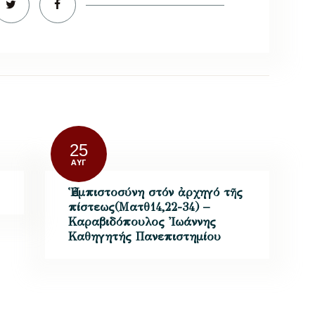
25
ΑΥΓ
Ἡ ἐμπιστοσύνη στόν ἀρχηγό τῆς
πίστεως(Ματθ14,22-34) –
Καραβιδόπουλος Ἰωάννης
Καθηγητής Πανεπιστημίου