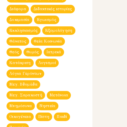
Διάφορα
Διδακτικές ιστορίες
Δοκιμασία
Εγωισμός
Εκκλησιασμός
Εξομολόγηση
Θάνατος
Θεία Κοινωνία
Θεός
Θυμός
Ιατρικά
Κατάκριση
Λογισμοί
Λόγια Γερόντων
Μεγ. Βδομἀδα
Μεγ. Σαρακοστή
Μετάνοια
Μνημόσυνα
Νηστεία
Οικογένεια
Πίστη
Παιδί