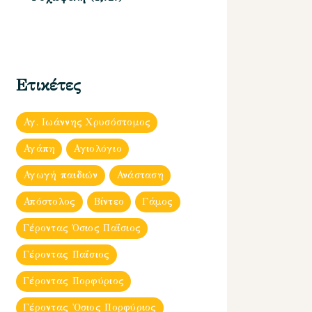
Ετικέτες
Αγ. Ιωάννης Χρυσόστομος
Αγάπη
Αγιολόγιο
Αγωγή παιδιών
Ανάσταση
Απόστολος
Βίντεο
Γάμος
Γέροντας Όσιος Παΐσιος
Γέροντας Παΐσιος
Γέροντας Πορφύριος
Γέροντας Ὀσιος Πορφύριος