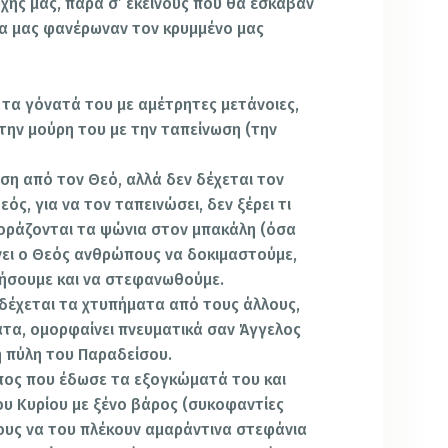
χής μας, παρά σ’ εκείνους που θα έσκαβαν
θα μας φανέρωναν τον κρυμμένο μας
ς τα γόνατά του με αμέτρητες μετάνοιες,
 την μούρη του με την ταπείνωση (την
ωση από τον Θεό, αλλά δεν δέχεται τον
ός, για να τον ταπεινώσει, δεν ξέρει τι
αγοράζονται τα ψώνια στον μπακάλη (όσα
λνει ο Θεός ανθρώπους να δοκιμαστούμε,
τήσουμε και να στεφανωθούμε.
 δέχεται τα χτυπήματα από τους άλλους,
ατα, ομορφαίνει πνευματικά σαν Άγγελος
ή πύλη του Παραδείσου.
πος που έδωσε τα εξογκώματά του και
ου Κυρίου με ξένο βάρος (συκοφαντίες
ους να του πλέκουν αμαράντινα στεφάνια