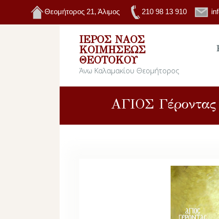
Θεομήτορος 21, Άλιμος
210 98 13 910
in
ΙΕΡΌΣ ΝΑΌΣ
ΚΟΙΜΉΣΕΩΣ
ΘΕΟΤΌΚΟΥ
Άνω Καλαμακίου Θεομήτορος
ΑΓΙΟΣ Γέροντας 