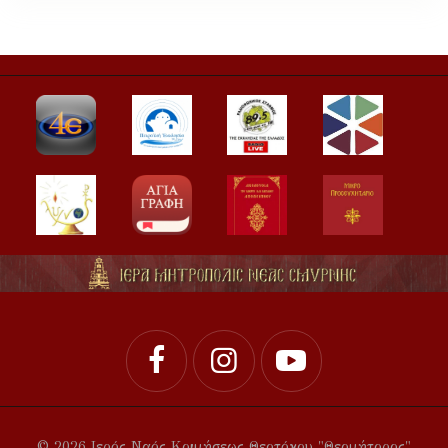
© 2026 Ιερός Ναός Κοιμήσεως Θεοτόκου "Θεομήτορος"