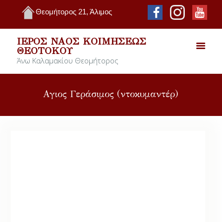
Θεομήτορος 21, Άλιμος
ΙΕΡΌΣ ΝΑΌΣ ΚΟΙΜΉΣΕΩΣ
ΘΕΟΤΌΚΟΥ
Άνω Καλαμακίου Θεομήτορος
Αγιος Γεράσιμος (ντοκυμαντέρ)