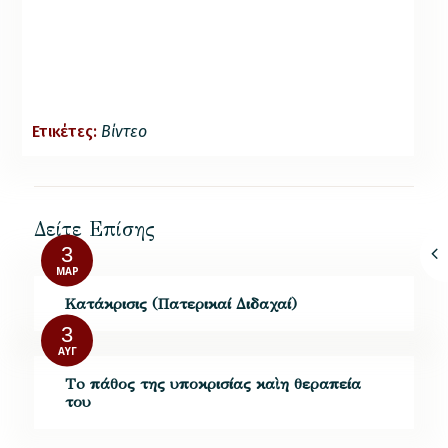
Ετικέτες:
Βίντεο
Δείτε Επίσης
3
ΜΑΡ
Κατάκρισις (Πατερικαί Διδαχαί)
3
ΑΥΓ
Τo πάθος της υποκρισίας καὶ η θεραπεία
του