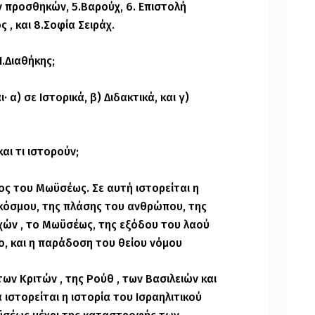
ν προσθηκών, 5.Βαρούχ, 6. Επιστολή
 , και 8.Σοφία Σειράχ.
Π.Διαθήκης;
· α) σε Ιστορικά, β) Διδακτικά, και γ)
και τι ιστορούν;
χος του Μωϋσέως. Σε αυτή ιστορείται η
 κόσμου, της πλάσης του ανθρώπου, της
χών , το Μωϋσέως, της εξόδου του λαού
ο, και η παράδοση του θείου νόμου
των Κριτών , της Ρούθ , των Βασιλειών και
ιστορείται η ιστορία του Ισραηλιτικού