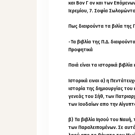
και Βον Γ ον και των Επόμενω
Ιερεμίου, 7. Σοφία Σωλομώντος
Πως διαιρούντα τα βιλία της 
-Τα βιβλία της Π.Δ. διαιρούνται
Προφητικά
Ποιά είναι τα ιστορικά βιβλία 
Ιστορικά ειναι α) η Πεντάτευ
ιστορία της δημιουργίας του
γενεάς του Σήθ, των Πατριαρ
των Ιουδαίων απο την Αίγυπτ
β) Τα βιβλία Ιησού του Ναυή, 
των Παραλειπομένων. Σε αυτά 