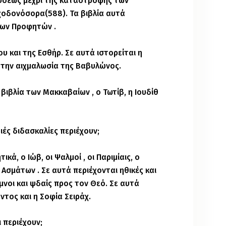
ϋσέως μέχρι της καταστροφής των
οδονόσορα(588). Τα βιβλία αυτά
αίων Προφητών .
ου και της Εσθήρ. Σε αυτά ιστορείται η
 την αιχμαλωσία της Βαβυλώνος.
βιβλία των Μακκαβαίων , ο Τωτίβ, η Ιουδίθ
οιές διδασκαλίες περιέχουν;
ικά, ο Ιώβ, οι Ψαλμοί , οι Παριμίαις, ο
 Ασμάτων . Σε αυτά περιέχονται ηθικές και
ύμνοι και ψδαίς προς τον Θεό. Σε αυτά
τος και η Σοφία Σειράχ.
ι περιέχουν;