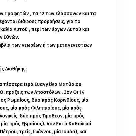
των Προφητών , τα 12 των ελάσσονων και τα
ιέχονται διάφοες προρρήσεις, για το
καλία Αυτού , περί των έργων Αυτού και
ων Εθνών.
 βιβλία των νεωρέων ή των μεταγενεστέων
ής Διαθήκης;
 τα τέσσερα Ιερά Ευαγγέλια Ματθαίου,
Οι πράξεις των Αποστόλων . 3ον Οι 14
ος Ρωμαίους, δύο πρός Κορινθίους, μία
ους, μία πρός Φιλιππισίους, μία πρός
ονικείς, δύο πρός Τιμοθεον, μία πρός
ι μία πρός Εβραίους). 4ον Επτά Καθολικαί
έτρου, τρείς, Ιωάννου, μία Ιούδα), και