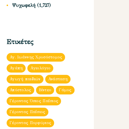
Ψυχωφελή
(1,727)
Ετικέτες
Αγ. Ιωάννης Χρυσόστομος
Αγάπη
Αγιολόγιο
Αγωγή παιδιών
Ανάσταση
Απόστολος
Βίντεο
Γάμος
Γέροντας Όσιος Παΐσιος
Γέροντας Παΐσιος
Γέροντας Πορφύριος