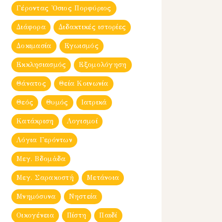
Γέροντας Ὀσιος Πορφύριος
Διάφορα
Διδακτικές ιστορίες
Δοκιμασία
Εγωισμός
Εκκλησιασμός
Εξομολόγηση
Θάνατος
Θεία Κοινωνία
Θεός
Θυμός
Ιατρικά
Κατάκριση
Λογισμοί
Λόγια Γερόντων
Μεγ. Βδομἀδα
Μεγ. Σαρακοστή
Μετάνοια
Μνημόσυνα
Νηστεία
Οικογένεια
Πίστη
Παιδί