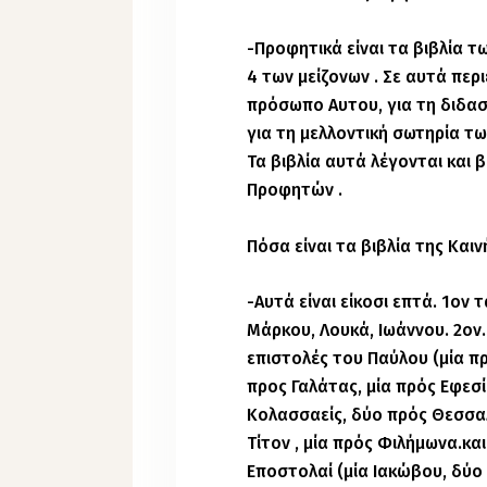
-Προφητικά είναι τα βιβλία 
4 των μείζονων . Σε αυτά περ
πρόσωπο Αυτου, για τη διδασ
για τη μελλοντική σωτηρία τ
Τα βιβλία αυτά λέγονται και
Προφητών .
Πόσα είναι τα βιβλία της Καιν
-Αυτά είναι είκοσι επτά. 1ον
Μάρκου, Λουκά, Ιωάννου. 2ον.
επιστολές του Παύλου (μία πρ
προς Γαλάτας, μία πρός Εφεσί
Κολασσαείς, δύο πρός Θεσσαλ
Τίτον , μία πρός Φιλήμωνα.κα
Εποστολαί (μία Ιακώβου, δύο Π