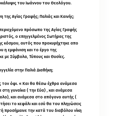
Αποκάλυψις του Ιωάννου του Θεολόγου.
η της Αγίας Γραφής; Παλιάς και Καινής;
 περιεχόμενο πρόσωπο της Αγίας Γραφής
 Χριστός, ο επηγγελμένος Σωτήρας της
ς κόσμου, αυτός που προκυρήχτηκε απο
υ η εμφάνιση και το έργο της
 με Σύμβολα, Τύπους και Θυσίες.
γγελία στην Παλιά Διαθήκη;
 τον όφι. « Και θα θέσω έχθρα ανάμεσα
α στη γυναίκα ( την Εύα) , και ανάμεσα
ολο), και ανάμεσα στο απόγονο αυτής (
τήσει το κεφάλι και εσύ θα του πληγώσεις
τή προσήμαινε την κατά του διαβόλου νίκη