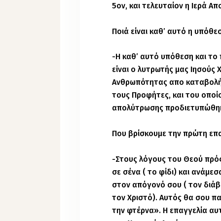
5ον, και τελευταίον η Ιερά 
Ποιά είναι καθ’ αυτό η υπόθεσ
-Η καθ’ αυτό υπόθεση και το
είναι ο λυτρωτής μας Ιησούς
Ανθρωπότητας απο καταβολή
τους Προφήτες, και του οποίο
απολύτρωσης προδιετυπώθηκε
Που βρίσκουμε την πρώτη επα
-Στους λόγους του Θεού πρός
σε σένα ( το φίδι) και ανάμεσ
στον απόγονό σου ( τον διάβ
τον Χριστό). Αυτός θα σου πα
την φτέρνα». Η επαγγελία αυ