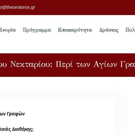
fo@theomitoros.gr
Ενορία
Πρόγραμμα
Επικαιρότητα
Δράσεις
Πολ
ου Νεκταρίου: Περί των Αγίων Γρ
γίων Γραφών
λαιάς Διαθήκης;