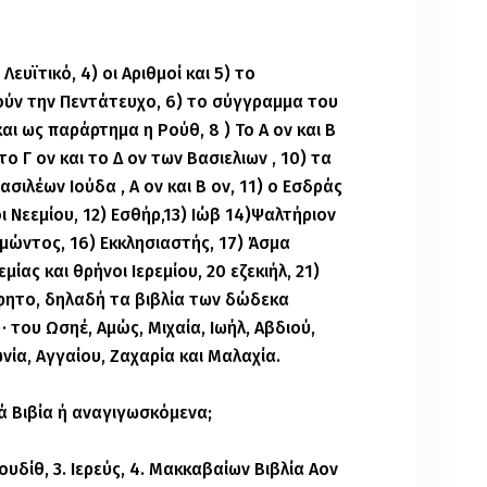
 Λευϊτικό, 4) οι Αριθμοί και 5) το
ούν την Πεντάτευχο, 6) το σύγγραμμα του
 και ως παράρτημα η Ρούθ, 8 ) Το Α ον και Β
το Γ ον και το Δ ον των Βασιελιων , 10) τα
σιλέων Ιούδα , Α ον και Β ον, 11) ο Εσδράς
γοι Νεεμίου, 12) Εσθήρ,13) Ιώβ 14)Ψαλτήριον
ομώντος, 16) Εκκλησιαστής, 17) Άσμα
εμίας και θρήνοι Ιερεμίου, 20 εζεκιήλ, 21)
φητο, δηλαδή τα βιβλία των δώδεκα
του Ωσηέ, Αμώς, Μιχαία, Ιωήλ, Αβδιού,
ία, Αγγαίου, Ζαχαρία και Μαλαχία.
ά Βιβία ή αναγιγωσκόμενα;
 Ιουδίθ, 3. Ιερεύς, 4. Μακκαβαίων Βιβλία Αον