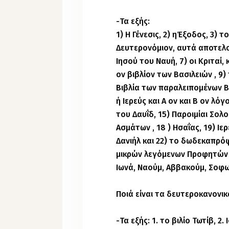
-Τα εξής:
1) Η Γένεσις, 2) ηΈξοδος, 3) το
Δευτερονόμιον, αυτά αποτελ
Ιησού του Ναυή, 7) οι Κριταί,
ον βιβλίον των Βασιλειών , 9) 
Βιβλία των παραλειπομένων Βα
ή Ιερεύς και Α ον και Β ον λό
του Δαυΐδ, 15) Παροιμίαι Σολ
Ασμάτων , 18 ) Ησαΐας, 19) Ιερ
Δανιήλ και 22) το δωδεκαπρό
μικρών λεγόμενων Προφητών · 
Ιωνά, Ναούμ, Αββακούμ, Σοφων
Ποιά είναι τα δευτεροκανονικ
-Τα εξής: 1. το βιλίο Τωτίβ, 2.