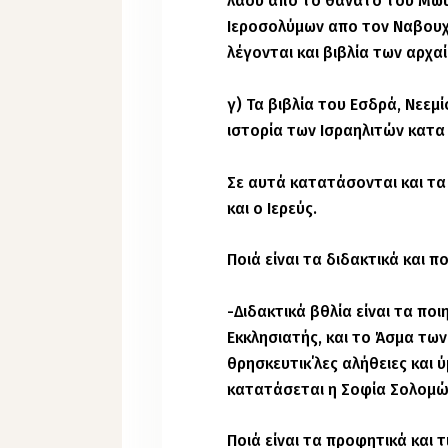
λαού απο το θάνατο του Μω
Ιεροσολύμων απο τον Ναβουχ
λέγονται και βιβλία των αρχ
γ) Τα βιβλία του Εσδρά, Νεεμί
ιστορία των Ισραηλιτών κατα
Σε αυτά κατατάσονται και τα 
και ο Ιερεύς.
Ποιά είναι τα διδακτικά και π
-Διδακτικά βθλία είναι τα ποιητ
Εκκλησιατής, και το Άσμα των
θρησκευτικ΄λες αλήθειες και 
κατατάσεται η Σοφία Σολομών
Ποιά είναι τα προφητικά και τ