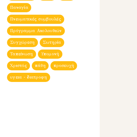
Παναγία
Πνευματικές συμβουλές
Πρόγραμμα Ακολουθιών
Συγχώρεση
Σωτηρία
Ταπείνωση
Υπομονή
Χριστός
πάθη
προσευχή
υγεια - διατροφη