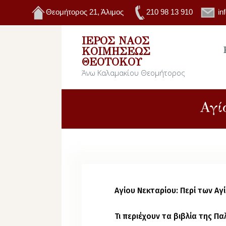
Θεομήτορος 21, Άλιμος
210 98 13 910
in
ΙΕΡΌΣ ΝΑΌΣ
ΚΟΙΜΉΣΕΩΣ
ΘΕΟΤΌΚΟΥ
Άνω Καλαμακίου Θεομήτορος
Αγί
Αγίου Νεκταρίου: Περί των Α
Τι περιέχουν τα βιβλία της Πα