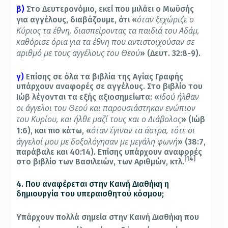
β)
Στο Δευτερονόμιο, εκεί που μιλάει ο Μωϋσής
όταν ξεχώριζε ο
για αγγέλους, διαβάζουμε, ότι «
Κύριος τα έθνη, διασπείροντας τα παιδιά του Αδάμ,
καθόρισε όρια για τα έθνη που αντιστοιχούσαν σε
αριθμό με τους αγγέλους του Θεού
» (Δευτ. 32:8-9).
γ)
Επίσης σε όλα τα βιβλία της Αγίας Γραφής
υπάρχουν αναφορές σε αγγέλους. Στο βιβλίο του
Ιδού ήλθαν
Ιώβ λέγονται τα εξής αξιοσημείωτα: «
οι άγγελοι του Θεού και παρουσιάστηκαν ενώπιον
του Κυρίου, και ήλθε μαζί τους και ο Διάβολος
» (Ιώβ
όταν έγιναν τα άστρα, τότε οι
1:6), και πιο κάτω, «
άγγελοί μου με δοξολόγησαν με μεγάλη φωνή
» (38:7,
παράβαλε και 40:14). Επίσης υπάρχουν αναφορές
[14]
στο βιβλίο των Βασιλειών, των Αριθμών, κτλ.
4. Που αναφέρεται στην Καινή Διαθήκη η
δημιουργία του υπεραισθητού κόσμου;
Υπάρχουν πολλά σημεία στην Καινή Διαθήκη που