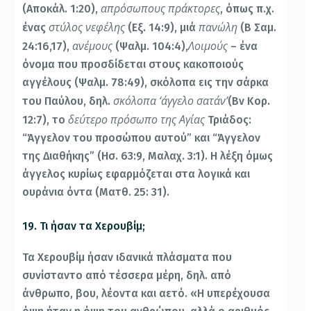
απρόσωπους πράκτορες
(Αποκάλ. 1:20),
, όπως π.χ.
στύλος νεφέλης
πανώλη
ένας
(Εξ. 14:9), μιά
(Β Σαμ.
ανέμους
Λοιμούς
24:16,17),
(Ψαλμ. 104:4),
– ένα
όνομα που προσδίδεται στους κακοποιούς
αγγέλους (Ψαλμ. 78:49), σκόλοπα εις την σάρκα
σκόλοπα ‘άγγελο σατάν’
του Παύλου, δηλ.
(Βν Κορ.
δεύτερο πρόσωπο της Αγίας
12:7), το
Τριάδος:
“Άγγελον του προσώπου αυτού” και “Άγγελον
της Διαθήκης” (Ησ. 63:9, Μαλαχ. 3:1). Η λέξη όμως
άγγελος κυρίως εφαρμόζεται στα λογικά και
ουράνια όντα (Ματθ. 25: 31).
19. Τι ήσαν τα Χερουβίμ;
Τα Χερουβίμ ήσαν ιδανικά πλάσματα που
συνίσταντο από τέσσερα μέρη, δηλ. από
άνθρωπο, βου, λέοντα και αετό. «Η υπερέχουσα