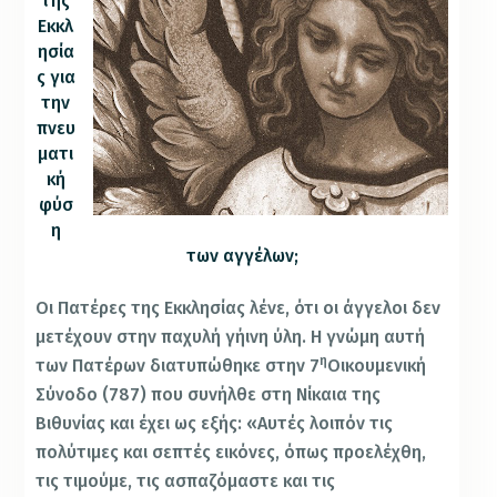
της
Εκκλ
ησία
ς για
την
πνευ
ματι
κή
φύσ
η
των αγγέλων;
Οι Πατέρες της Εκκλησίας λένε, ότι οι άγγελοι δεν
μετέχουν στην παχυλή γήινη ύλη. Η γνώμη αυτή
η
των Πατέρων διατυπώθηκε στην 7
Οικουμενική
Σύνοδο (787) που συνήλθε στη Νίκαια της
Βιθυνίας και έχει ως εξής: «Αυτές λοιπόν τις
πολύτιμες και σεπτές εικόνες, όπως προελέχθη,
τις τιμούμε, τις ασπαζόμαστε και τις