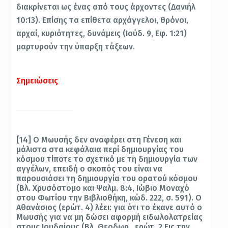
διακρίνεται ως ένας από τους άρχοντες (Δανιήλ
10:13). Επίσης τα επίθετα αρχάγγελοι, θρόνοι,
αρχαί, κυριότητες, δυνάμεις (Ιούδ. 9, Εφ. 1:21)
μαρτυρούν την ύπαρξη τάξεων.
Σημειώσεις
[14] Ο Μωυσής δεν αναφέρει στη Γένεση και
μάλιστα στα κεφάλαια περί δημιουργίας του
κόσμου τίποτε το σχετικό με τη δημιουργία των
αγγέλων, επειδή ο σκοπός του είναι να
παρουσιάσει τη δημιουργία του ορατού κόσμου
(Βλ. Χρυσόστομο και Ψαλμ. 8:4, Ιώβιο Μοναχό
στου Φωτίου την Βιβλιοθήκη, κώδ. 222, σ. 591). Ο
Αθανάσιος (ερώτ. 4) λέει: για ότι το έκανε αυτό ο
Μωυσής για να μη δώσει αφορμή ειδωλολατρείας
στους Ιουδαίους (Βλ. Θεοδωρ., ερώτ. 2 Εις την