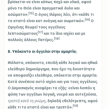
βρίσκεται να είναι κάπως παχύ και υλικό, αφού
μόνο το Θείο είναι πραγματικά άυλο και
[15]
ασώματο».
Ο άγιος Ιλάριος λέει, ότι «κάθε τι
[16]
το κτιστό είναι κατ ανάγκη και σωματικό».
Ο
Ωριγένης θεωρεί τους αγγέλους
[17]
λεπτοσώματους
και το ίδιο ισχύει και με
[18]
πολλούς άλλους Πατέρες.
8. Υπόκειντο οι άγγελοι στην αμαρτία;
Μάλιστα, υπόκειντο, επειδή κάθε λογικό και ηθικά
ελεύθερο δημιούργημα, που έχει τη δυνατότητα
να αποφασίζει ελεύθερα, υπόκειται στην αμαρτία.
Κατά συνέπεια αυτό ισχύει και για τους αγγέλους.
Ο Δαμασκηνός αναφέρει τα εξής: «είναι λοιπόν η
φύση των αγγέλων λογική, νοερά και αυτεξούσια,
τρεπτή κατά τη γνώμη
, δηλαδή εθελότρεπτη, αφού
[19]
κάθε τι το κτιστό είναι και τρεπτό».