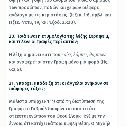
όψη ήταν η όψη του ανθρώπου, αλλά ο αριθμός
των προσώπων, ποδών και χειρών διέφερε
ανάλογα με τις περιστάσεις. (Ιεζεκ. 1:6, πρβλ. και
Ιεζεκ. 41:18, 19, και Έξοδ. 25:20).
20. Ποιά είναι η ετυμολογία της λέξης Σεραφείμ,
και τι λένε οι Γραφές περί αυτών;
καίει
λάμπει
θαμπώνει
Η λέξη σημαίνει κάτι που
,
,
και αναφέρεται στην Γραφή μόνο μία φορά (Ης.
6:2,6).
21. Υπάρχει απόδειξη ότι οι άγγελοι ανήκουν σε
διάφορες τάξεις;
ον
Μάλιστα υπάρχει· 1
) από τη διατύπωση της
Γραφής: ο Γαβριήλ διακρίνεται από το ότι
στέκεται ενώπιον του Θεού (Λουκ. 1:9) με την
έννοια ότι κατέχει κάποια υψηλή θέση. Ο Μιχαήλ