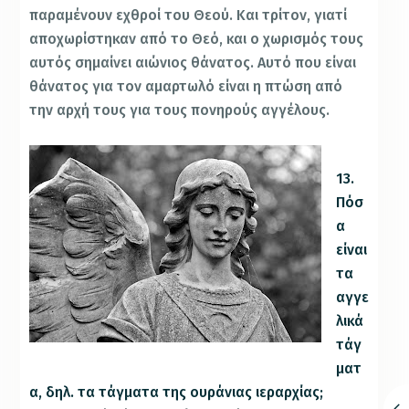
παραμένουν εχθροί του Θεού. Και τρίτον, γιατί
αποχωρίστηκαν από το Θεό, και ο χωρισμός τους
αυτός σημαίνει αιώνιος θάνατος. Αυτό που είναι
θάνατος για τον αμαρτωλό είναι η πτώση από
την αρχή τους για τους πονηρούς αγγέλους.
13.
Πόσ
α
είναι
τα
αγγε
λικά
τάγ
ματ
α, δηλ. τα τάγματα της ουράνιας ιεραρχίας;