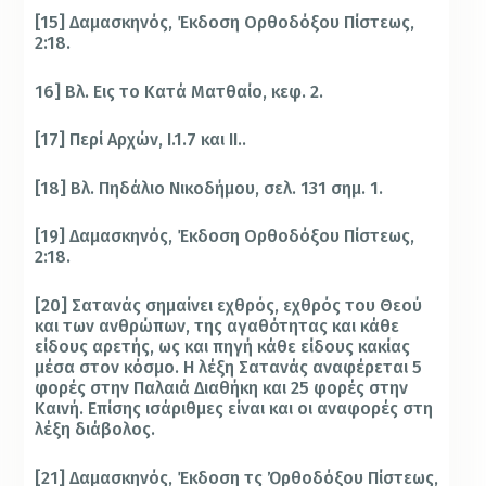
[15] Δαμασκηνός, Έκδοση Ορθοδόξου Πίστεως,
2:18.
16] Βλ. Εις το Κατά Ματθαίο, κεφ. 2.
[17] Περί Αρχών, Ι.1.7 και ΙΙ..
[18] Βλ. Πηδάλιο Νικοδήμου, σελ. 131 σημ. 1.
[19] Δαμασκηνός, Έκδοση Ορθοδόξου Πίστεως,
2:18.
[20] Σατανάς σημαίνει εχθρός, εχθρός του Θεού
και των ανθρώπων, της αγαθότητας και κάθε
είδους αρετής, ως και πηγή κάθε είδους κακίας
μέσα στον κόσμο. Η λέξη Σατανάς αναφέρεται 5
φορές στην Παλαιά Διαθήκη και 25 φορές στην
Καινή. Επίσης ισάριθμες είναι και οι αναφορές στη
λέξη διάβολος.
[21] Δαμασκηνός, Έκδοση τ
ς
Ὀ
ρθοδόξου Πίστεως,