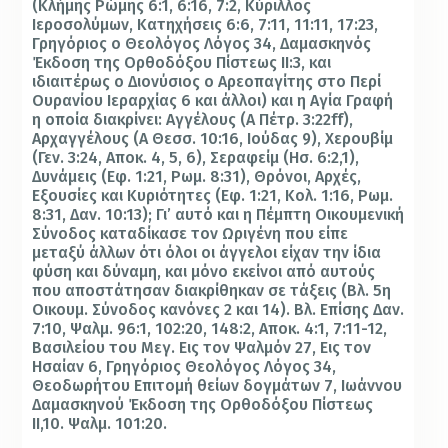
(Κλήμης Ρώμης 6:1, 6:16, 7:2, Κύριλλος
Ιεροσολύμων, Κατηχήσεις 6:6, 7:11, 11:11, 17:23,
Γρηγόριος ο Θεολόγος Λόγος 34, Δαμασκηνός
Έκδοση της Ορθοδόξου Πίστεως II:3, και
ιδιαιτέρως ο Διονύσιος ο Αρεοπαγίτης στο Περί
Ουρανίου Ιεραρχίας 6 και άλλοι) και η Αγία Γραφή
η οποία διακρίνει: Αγγέλους (Α Πέτρ. 3:22ff),
Αρχαγγέλους (Α Θεσσ. 10:16, Ιούδας 9), Χερουβίμ
(Γεν. 3:24, Αποκ. 4, 5, 6), Σεραφείμ (Ησ. 6:2,1),
Δυνάμεις (Εφ. 1:21, Ρωμ. 8:31), Θρόνοι, Αρχές,
Εξουσίες και Κυριότητες (Εφ. 1:21, Κολ. 1:16, Ρωμ.
8:31, Δαν. 10:13); Γι’ αυτό και η Πέμπτη Οικουμενική
Σύνοδος καταδίκασε τον Ωριγένη που είπε
μεταξύ άλλων ότι όλοι οι άγγελοι είχαν την ίδια
φύση και δύναμη, και μόνο εκείνοι από αυτούς
που αποστάτησαν διακρίθηκαν σε τάξεις (Βλ. 5η
Οικουμ. Σύνοδος κανόνες 2 και 14). Βλ. Επίσης Δαν.
7:10, Ψαλμ. 96:1, 102:20, 148:2, Αποκ. 4:1, 7:11-12,
Βασιλείου του Μεγ. Εις τον Ψαλμόν 27, Εις τον
Ησαίαν 6, Γρηγόριος Θεολόγος Λόγος 34,
Θεοδωρήτου Επιτομή θείων δογμάτων 7, Ιωάννου
Δαμασκηνού Έκδοση της Ορθοδόξου Πίστεως
ΙΙ,10. Ψαλμ. 101:20.