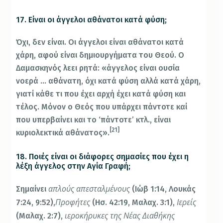
17. Είναι οι άγγελοι αθάνατοι κατά φύση;
Όχι, δεν είναι. Οι άγγελοι είναι αθάνατοι κατά
χάρη, αφού είναι δημιουργήματα του Θεού. Ο
Δαμασκηνός λεει ρητά: «άγγελος είναι ουσία
νοερά … αθάνατη, όχι κατά φύση αλλά κατά χάρη,
γιατί κάθε τι που έχει αρχή έχει κατά φύση και
τέλος. Μόνον ο Θεός που υπάρχει πάντοτε καί
που υπερβαίνει και το ‘πάντοτε’ κτλ., είναι
[21]
κυριολεκτικά αθάνατος».
18. Ποιές είναι οι διάφορες σημασίες που έχει η
λέξη άγγελος στην Αγία Γραφή;
απλούς απεσταλμένους
Σημαίνει
(Ιώβ 1:14, Λουκάς
Προφήτες
Ιερείς
7:24, 9:52),
(Ησ. 42:19, Μαλαχ. 3:1),
ιεροκήρυκες της Νέας Διαθήκης
(Μαλαχ. 2:7),