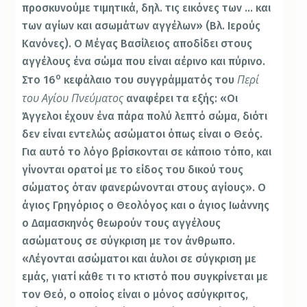
προσκυνούμε τιμητικά, δηλ. τις εικόνες των … και
των αγίων και ασωμάτων αγγέλων» (Βλ. Ιερούς
Κανόνες). Ο Μέγας Βασίλειος αποδίδει στους
αγγέλους ένα σώμα που είναι αέρινο και πύρινο.
ο
Περί
Στο 16
κεφάλαιο του συγγράμματός του
του Αγίου Πνεύματος
αναφέρει τα εξής: «Οι
Άγγελοι έχουν ένα πάρα πολύ λεπτό σώμα, διότι
δεν είναι εντελώς ασώματοι όπως είναι ο Θεός.
Για αυτό το λόγο βρίσκονται σε κάποιο τόπο, και
γίνονται ορατοί με το είδος του δικού τους
σώματος όταν φανερώνονται στους αγίους». Ο
άγιος Γρηγόριος ο Θεολόγος και ο άγιος Ιωάννης
ο Δαμασκηνός θεωρούν τους αγγέλους
ασώματους σε σύγκριση με τον άνθρωπο.
«Λέγονται ασώματοι και άυλοι σε σύγκριση με
εμάς, γιατί κάθε τι το κτιστό που συγκρίνεται με
τον Θεό, ο οποίος είναι ο μόνος ασύγκριτος,