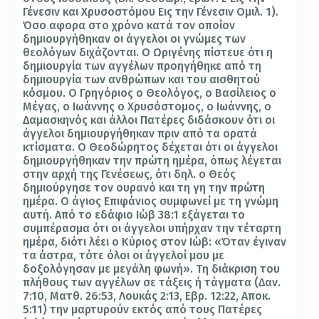
Γένεσιν και Χρυσοστόμου Εις την Γένεσιν Ομιλ. 1).
Όσο αφορα στο χρόνο κατά τον οποίον
δημιουργήθηκαν οι άγγελοι οι γνώμες των
θεολόγων διχάζονται. Ο Ωριγένης πίστευε ότι η
δημιουργία των αγγέλων προηγήθηκε από τη
δημιουργία των ανθρώπων και του αισθητού
κόσμου. Ο Γρηγόριος ο Θεολόγος, ο Βασίλειος ο
Μέγας, ο Ιωάννης ο Χρυσόστομος, ο Ιωάννης, ο
Δαμασκηνός και άλλοι Πατέρες διδάσκουν ότι οι
άγγελοι δημιουργήθηκαν πριν από τα ορατά
κτίσματα. Ο Θεοδώρητος δέχεται ότι οι άγγελοι
δημιουργήθηκαν την πρώτη ημέρα, όπως λέγεται
στην αρχή της Γενέσεως, ότι δηλ. ο Θεός
δημιούργησε τον ουρανό και τη γη την πρώτη
ημέρα. Ο άγιος Επιφάνιος συμφωνεί με τη γνώμη
αυτή. Από το εδάφιο Ιώβ 38:1 εξάγεται το
συμπέρασμα ότι οι άγγελοι υπήρχαν την τέταρτη
ημέρα, διότι λέει ο Κύριος στον Ιώβ: «Όταν έγιναν
τα άστρα, τότε όλοι οι άγγελοί μου με
δοξολόγησαν με μεγάλη φωνή». Τη διάκριση του
πλήθους των αγγέλων σε τάξεις ή τάγματα (Δαν.
7:10, Ματθ. 26:53, Λουκάς 2:13, Εβρ. 12:22, Αποκ.
5:11) την μαρτυρούν εκτός από τους Πατέρες