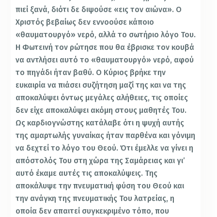
πιεί ξανά, διότι δε διψούσε «εις τον αιώνα». Ο
Χριστός βεβαίως δεν εννοούσε κάποιο
«θαυματουργό» νερό, αλλά το σωτήριο λόγο Του.
Η Φωτεινή τον ρώτησε που θα έβρισκε τον κουβά
να αντλήσει αυτό το «θαυματουργό» νερό, αφού
το πηγάδι ήταν βαθύ. Ο Κύριος βρήκε την
ευκαιρία να πιάσει συζήτηση μαζί της και να της
αποκαλύψει όντως μεγάλες αλήθειες, τις οποίες
δεν είχε αποκαλύψει ακόμη στους μαθητές Του.
Ως καρδιογνώστης κατάλαβε ότι η ψυχή αυτής
της αμαρτωλής γυναίκας ήταν παρθένα και γόνιμη
να δεχτεί το λόγο του Θεού. Ότι έμελλε να γίνει η
απόστολός Του στη χώρα της Σαμάρειας και γι’
αυτό έκαμε αυτές τις αποκαλύψεις. Της
αποκάλυψε την πνευματική φύση του Θεού και
την ανάγκη της πνευματικής Του λατρείας, η
οποία δεν απαιτεί συγκεκριμένο τόπο, που