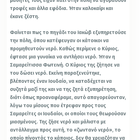
μαθητές Τους είχαν πάει στην πόλη να αγοράσουν
τροφές και άλλα εφόδια. Ήταν καλοκαίρι και
έκανε ζέστη.
Φαίνεται πως το πηγάδι του Ιακώβ εξυπηρετούσε
την πόλη, όπου κατέφευγαν οι κάτοικοι να
προμηθευτούν νερό. Καθώς περίμενε ο Κύριος,
έφτασε μια γυναίκα να αντλήσει νερό. Ήταν η
Σαμαρείτισσα Φωτεινή. Ο Κύριος της ζήτησε να
του δώσει νερό. Εκείνη παραξενεύτηκε,
βλέποντας έναν Ιουδαίο, να καταδέχεται να
συζητά μαζί της και να της ζητά εξυπηρέτηση,
διότι όπως προαναφέραμε, αυτό απαγορεύονταν,
λόγω του μίσους που έτρεφαν προς τους
Σαμαρείτες οι Ιουδαίοι, οι οποίοι τους θεωρούσαν
μιασμένους. Της ζήσε νερό και μάλιστα με
αντάλλαγμα προς αυτή, το «ζωντανό νερό», το
οποίο πίνοντάς το κάποιος, δεν θα χρειαζόταν να