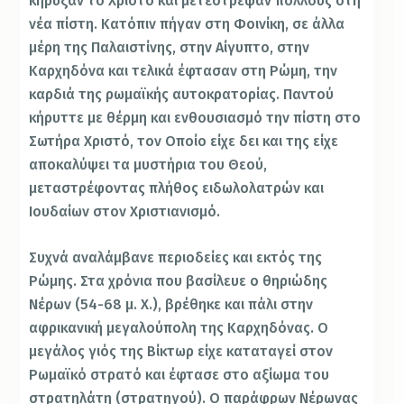
κήρυξαν το Χριστό και μετέστρεψαν πολλούς στη
νέα πίστη. Κατόπιν πήγαν στη Φοινίκη, σε άλλα
μέρη της Παλαιστίνης, στην Αίγυπτο, στην
Καρχηδόνα και τελικά έφτασαν στη Ρώμη, την
καρδιά της ρωμαϊκής αυτοκρατορίας. Παντού
κήρυττε με θέρμη και ενθουσιασμό την πίστη στο
Σωτήρα Χριστό, τον Οποίο είχε δει και της είχε
αποκαλύψει τα μυστήρια του Θεού,
μεταστρέφοντας πλήθος ειδωλολατρών και
Ιουδαίων στον Χριστιανισμό.
Συχνά αναλάμβανε περιοδείες και εκτός της
Ρώμης. Στα χρόνια που βασίλευε ο θηριώδης
Νέρων (54-68 μ. Χ.), βρέθηκε και πάλι στην
αφρικανική μεγαλούπολη της Καρχηδόνας. Ο
μεγάλος γιός της Βίκτωρ είχε καταταγεί στον
Ρωμαϊκό στρατό και έφτασε στο αξίωμα του
στρατηλάτη (στρατηγού). Ο παράφρων Νέρωνας