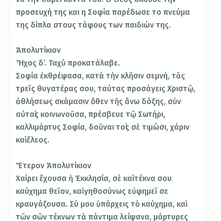
προσευχή της και η Σοφία παρέδωσε το πνεύμα
της δίπλα στους τάφους των παιδιών της.
Ἀπολυτίκιον
Ἦχος δ’. Ταχὺ προκατάλαβε.
Σοφία ἐκθρέψασα, κατὰ τὴν κλῆσιν σεμνή, τᾶς
τρεῖς θυγατέρας σου, ταύτας προσάγεις Χριστῷ,
ἀθλήσεως σκάμασιν ὅθεν τῆς ἄνω δόξης, σὺν
αὐταὶς κοινωνοῦσα, πρέσβευε τῷ Σωτήρι,
καλλιμάρτυς Σοφία, δοῦναι τοὶς σὲ τιμώσι, χάριν
καὶ ἔλεος.
Ἕτερον Ἀπολυτίκιον
Χαίρει ἔχουσα ἡ Ἐκκλησία, σὲ καὶ τέκνα σου
καύχημα θεῖον, καὶ γηθοσύνως εὐφημεῖ σε
κραυγάζουσα. Σύ μου ὑπάρχεις τὸ καύχημα, καὶ
τῶν σῶν τέκνων τὰ πάντιμα λείψανα, μάρτυρες