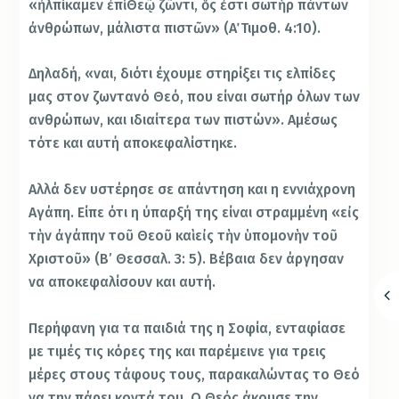
«ἠλπίκαμεν ἐπὶ Θεῷ ζῶντι, ὅς ἐστι σωτὴρ πάντων
ἀνθρώπων, μάλιστα πιστῶν» (Α΄ Τιμοθ. 4:10).
Δηλαδή, «ναι, διότι έχουμε στηρίξει τις ελπίδες
μας στον ζωντανό Θεό, που είναι σωτήρ όλων των
ανθρώπων, και ιδιαίτερα των πιστών». Αμέσως
τότε και αυτή αποκεφαλίστηκε.
Αλλά δεν υστέρησε σε απάντηση και η εννιάχρονη
Αγάπη. Είπε ότι η ύπαρξή της είναι στραμμένη «εἰς
τὴν ἀγάπην τοῦ Θεοῦ καὶ εἰς τὴν ὑπομονὴν τοῦ
Χριστοῦ» (Β’ Θεσσαλ. 3: 5). Βέβαια δεν άργησαν
να αποκεφαλίσουν και αυτή.
Περήφανη για τα παιδιά της η Σοφία, ενταφίασε
με τιμές τις κόρες της και παρέμεινε για τρεις
μέρες στους τάφους τους, παρακαλώντας το Θεό
να την πάρει κοντά του. Ο Θεός άκουσε την