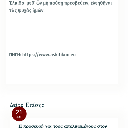
᾿Ελπίδα· μεθ᾿ ὧν μὴ παύσῃ πρεσβεύειν, ἐλεηθῆναι
τὰς ψυχὰς ἡμῶν.
ΠΗΓΗ: https://www.askitikon.eu
Δείτε Επίσης
21
ΑΥΓ
Η προσευχή για τους απελπισμένους στον