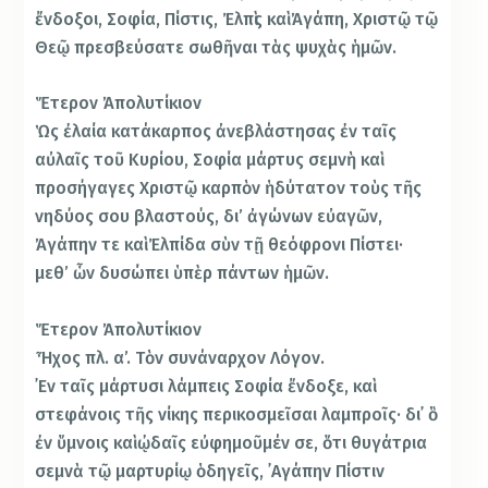
ἔνδοξοι, Σοφία, Πίστις, Ἐλπὶς καὶ Ἀγάπη, Χριστῷ τῷ
Θεῷ πρεσβεύσατε σωθῆναι τὰς ψυχὰς ἡμῶν.
Ἕτερον Ἀπολυτίκιον
Ὡς ἐλαία κατάκαρπος ἀνεβλάστησας ἐν ταῖς
αὐλαῖς τοῦ Κυρίου, Σοφία μάρτυς σεμνὴ καὶ
προσήγαγες Χριστῷ καρπὸν ἡδύτατον τοὺς τῆς
νηδύος σου βλαστούς, δι’ ἀγώνων εὐαγῶν,
Ἀγάπην τε καὶ Ἐλπίδα σὺν τῇ θεόφρονι Πίστει·
μεθ’ ὧν δυσώπει ὑπὲρ πάντων ἡμῶν.
Ἕτερον Ἀπολυτίκιον
Ἦχος πλ. α’. Τὸν συνάναρχον Λόγον.
᾿Εν ταῖς μάρτυσι λάμπεις Σοφία ἔνδοξε, καὶ
στεφάνοις τῆς νίκης περι­κοσμεῖσαι λαμπροῖς· δι᾿ ὃ
ἐν ὕμνοις καὶ ᾠδαῖς εὐφημοῦμέν σε, ὅτι θυγάτρια
σεμνὰ τῷ μαρτυρίῳ ὁδηγεῖς, ᾿Αγάπην Πίστιν