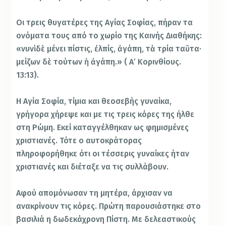
Οι τρεις θυγατέρες της Αγίας Σοφίας, πήραν τα
ονόματα τους από το χωρίο της Καινής Διαθήκης:
«νυνὶ δὲ μένει πίστις, ἐλπίς, ἀγάπη, τὰ τρία ταῦτα·
μείζων δὲ τούτων ἡ ἀγάπη.» ( Α’ Κορινθίους.
13:13).
Η Αγία Σοφία, τίμια και θεοσεβής γυναίκα,
γρήγορα χήρεψε και με τις τρεις κόρες της ήλθε
στη Ρώμη. Εκεί καταγγέλθηκαν ως φημισμένες
χριστιανές. Τότε ο αυτοκράτορας
πληροφορήθηκε ότι οι τέσσερις γυναίκες ήταν
χριστιανές και διέταξε να τις συλλάβουν.
Αφού απομόνωσαν τη μητέρα, άρχισαν να
ανακρίνουν τις κόρες. Πρώτη παρουσιάστηκε στο
βασιλιά η δωδεκάχρονη Πίστη. Με δελεαστικούς