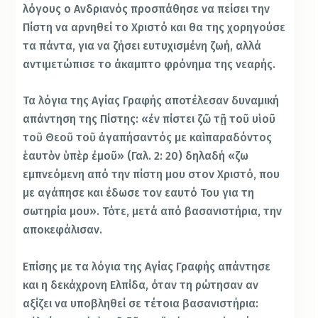
λόγους ο Ανδριανός προσπάθησε να πείσει την
Πίστη να αρνηθεί το Χριστό και θα της χορηγούσε
τα πάντα, για να ζήσει ευτυχισμένη ζωή, αλλά
αντιμετώπισε το άκαμπτο φρόνημα της νεαρής.
Τα λόγια της Αγίας Γραφής αποτέλεσαν δυναμική
απάντηση της Πίστης: «ἐν πίστει ζῶ τῇ τοῦ υἱοῦ
τοῦ Θεοῦ τοῦ ἀγαπήσαντός με καὶ παραδόντος
ἑαυτὸν ὑπὲρ ἐμοῦ» (Γαλ. 2: 20) δηλαδή «ζω
εμπνεόμενη από την πίστη μου στον Χριστό, που
με αγάπησε και έδωσε τον εαυτό Του για τη
σωτηρία μου». Τότε, μετά από βασανιστήρια, την
αποκεφάλισαν.
Επίσης με τα λόγια της Αγίας Γραφής απάντησε
και η δεκάχρονη Ελπίδα, όταν τη ρώτησαν αν
αξίζει να υποβληθεί σε τέτοια βασανιστήρια: