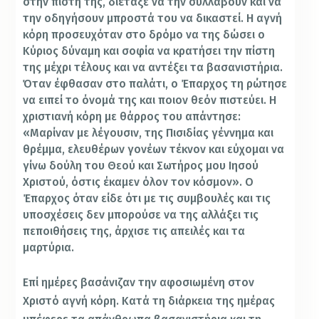
στην πίστη της, διέταξε να την συλλάβουν και να
την οδηγήσουν μπροστά του να δικαστεί. Η αγνή
κόρη προσευχόταν στο δρόμο να της δώσει ο
Κύριος δύναμη και σοφία να κρατήσει την πίστη
της μέχρι τέλους και να αντέξει τα βασανιστήρια.
Όταν έφθασαν στο παλάτι, ο Έπαρχος τη ρώτησε
να ειπεί το όνομά της και ποιον θεόν πιστεύει. Η
χριστιανή κόρη με θάρρος του απάντησε:
«Μαρίναν με λέγουσιν, της Πισιδίας γέννημα και
θρέμμα, ελευθέρων γονέων τέκνον και εύχομαι να
γίνω δούλη του Θεού και Σωτήρος μου Ιησού
Χριστού, όστις έκαμεν όλον τον κόσμον». Ο
Έπαρχος όταν είδε ότι με τις συμβουλές και τις
υποσχέσεις δεν μπορούσε να της αλλάξει τις
πεποιθήσεις της, άρχισε τις απειλές και τα
μαρτύρια.
Επί ημέρες βασάνιζαν την αφοσιωμένη στον
Χριστό αγνή κόρη. Κατά τη διάρκεια της ημέρας