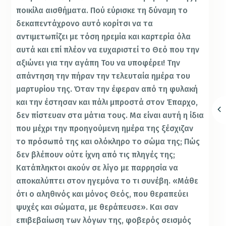
ποικίλα αισθήματα. Πού εύρισκε τη δύναμη το
δεκαπεντάχρονο αυτό κορίτσι να τα
αντιμετωπίζει με τόση ηρεμία και καρτερία όλα
αυτά και επί πλέον να ευχαριστεί το Θεό που την
αξιώνει για την αγάπη Του να υποφέρει! Την
απάντηση την πήραν την τελευταία ημέρα του
μαρτυρίου της. Όταν την έφεραν από τη φυλακή
και την έστησαν και πάλι μπροστά στον Έπαρχο,
δεν πίστευαν στα μάτια τους. Μα είναι αυτή η ίδια
που μέχρι την προηγούμενη ημέρα της ξέσχιζαν
το πρόσωπό της και ολόκληρο το σώμα της; Πώς
δεν βλέπουν ούτε ίχνη από τις πληγές της;
Κατάπληκτοι ακούν σε λίγο με παρρησία να
αποκαλύπτει στον ηγεμόνα το τι συνέβη. «Μάθε
ότι ο αληθινός και μόνος Θεός, που θεραπεύει
ψυχές και σώματα, με θεράπευσε». Και σαν
επιβεβαίωση των λόγων της, φοβερός σεισμός