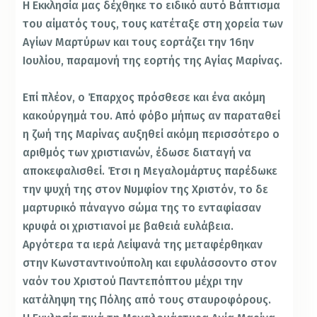
Η Εκκλησία μας δέχθηκε το ειδικό αυτό Βάπτισμα
του αίματός τους, τους κατέταξε στη χορεία των
Αγίων Μαρτύρων και τους εορτάζει την 16ην
Ιουλίου, παραμονή της εορτής της Αγίας Μαρίνας.
Επί πλέον, ο Έπαρχος πρόσθεσε και ένα ακόμη
κακούργημά του. Από φόβο μήπως αν παραταθεί
η ζωή της Μαρίνας αυξηθεί ακόμη περισσότερο ο
αριθμός των χριστιανών, έδωσε διαταγή να
αποκεφαλισθεί. Έτσι η Μεγαλομάρτυς παρέδωκε
την ψυχή της στον Νυμφίον της Χριστόν, το δε
μαρτυρικό πάναγνο σώμα της το ενταφίασαν
κρυφά οι χριστιανοί με βαθειά ευλάβεια.
Αργότερα τα ιερά Λείψανά της μεταφέρθηκαν
στην Κωνσταντινούπολη και εφυλάσσοντο στον
ναόν του Χριστού Παντεπόπτου μέχρι την
κατάληψη της Πόλης από τους σταυροφόρους.