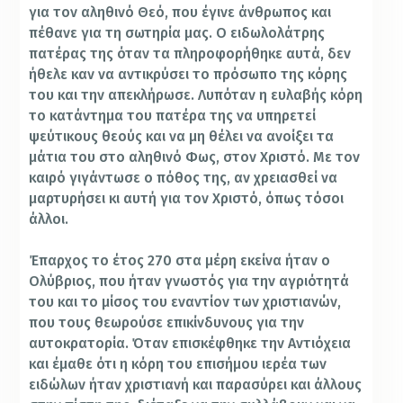
για τον αληθινό Θεό, που έγινε άνθρωπος και
πέθανε για τη σωτηρία μας. Ο ειδωλολάτρης
πατέρας της όταν τα πληροφορήθηκε αυτά, δεν
ήθελε καν να αντικρύσει το πρόσωπο της κόρης
του και την απεκλήρωσε. Λυπόταν η ευλαβής κόρη
το κατάντημα του πατέρα της να υπηρετεί
ψεύτικους θεούς και να μη θέλει να ανοίξει τα
μάτια του στο αληθινό Φως, στον Χριστό. Με τον
καιρό γιγάντωσε ο πόθος της, αν χρειασθεί να
μαρτυρήσει κι αυτή για τον Χριστό, όπως τόσοι
άλλοι.
Έπαρχος το έτος 270 στα μέρη εκείνα ήταν ο
Ολύβριος, που ήταν γνωστός για την αγριότητά
του και το μίσος του εναντίον των χριστιανών,
που τους θεωρούσε επικίνδυνους για την
αυτοκρατορία. Όταν επισκέφθηκε την Αντιόχεια
και έμαθε ότι η κόρη του επισήμου ιερέα των
ειδώλων ήταν χριστιανή και παρασύρει και άλλους