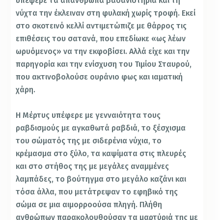
υπέφερε τα απάνθρωπα βασανιστήρια και τη
νύχτα την έκλειναν στη φυλακή χωρίς τροφή. Εκεί
στο σκοτεινό κελλί αντιμετώπιζε με θάρρος τις
επιθέσεις του σατανά, που επεδίωκε «ως λέων
ωρυόμενος» να την εκφοβίσει. Αλλά είχε και την
παρηγορία και την ενίσχυση του Τιμίου Σταυρού,
που ακτινοβολούσε ουράνιο φως και ιαματική
χάρη.
Η Μέρτυς υπέφερε με γενναιότητα τους
ραβδισμούς με αγκαθωτά ραβδιά, το ξέσχισμα
του σώματός της με σιδερένια νύχια, το
κρέμασμα στο ξύλο, τα καψίματα στις πλευρές
και στο στήθος της με μεγάλες αναμμένες
λαμπάδες, το βούτηγμα στο μεγάλο καζάνι και
τόσα άλλα, που μετάτρεψαν το εφηβικό της
σώμα σε μια αιμορροούσα πληγή. Πλήθη
ανθρώπων παρακολουθούσαν τα μαρτύριά της με