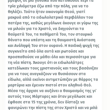
βρέφος σε μια γυναίκα που κατοικούσε περί τα
τρία χιλιόμετρα έξω από την πόλη, για να το
θηλάζει. Τούτο ήταν οικονομία Θεού, γιατί
μακρυά από το ειδωλολατρικό περιβάλλον του
πατέρα της, καθώς μεγάλωνε άκουγε οι γύρω της
να μιλούν για το Χριστό, να διηγούνται τα
θαύματά Του, τα παθήματά Του, τον σταυρικό
θάνατο που υπέστη και τη θαυμαστή Ανάσταση
και Ανάληψή Του στον ουρανό. Η παιδική ψυχή της
συγκινείτο από όλα αυτά και ρωτούσε και
προσπαθούσε να μάθει όλο και περισσότερα για
τη νέα πίστη. Άκουγε ότι οι ειδωλολάτρες
κατεδίωκαν τους χριστιανούς και τους βασάνιζαν
για να τους αναγκάζουν να θυσιάσουν στα
είδωλα, αλλά εκείνοι αντιμετώπιζαν με θάρρος τα
μαρτύρια και έμεναν πιστοί στον αληθινό Θεό.
Μέσα της άρχισε να αυξάνει ο θαυμασμός της γι’
αυτούς τους Μάρτυρες και όταν μεγάλωσε και
έφθασε στα 15 της χρόνια, δεν δίσταζε να
φανερώνει την πίστη της στον Χριστό και να μιλά