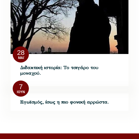
28
ΜΆΙ
Διδακτική ιστορία: Το τσιγάρο του
μοναχού.
7
ΙΟΎΝ
Εγωϊσμός, ίσως η πιο φονική αρρώστα.